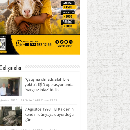
Gelişmeler
“Çatışma olmadı, silah bile
yoktu”: IŞİD operasyonunda
“yargısız infaz” iddiası
Ağustos 2026 | 24 Safer 1448 Cuma 23:22
7 Ağustos 1998… El Kaide’nin
kendini dünyaya duyurduğu
gün