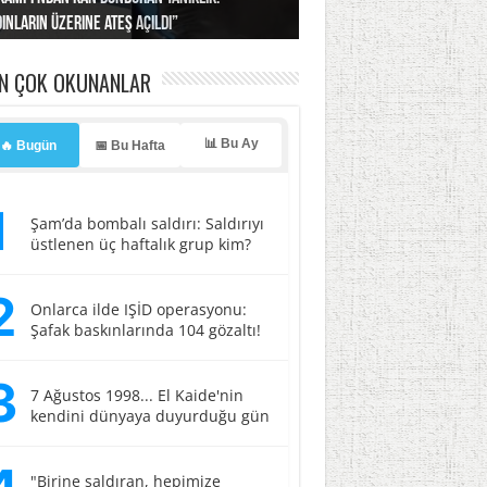
ınların üzerine ateş açıldı”
’a misilleme tehdidi!
ı… İsrail’in “timsah” planına fren!
tlar başladı
ldı, kabus yaşatıldı!
EN ÇOK OKUNANLAR
📊 Bu Ay
🔥 Bugün
📅 Bu Hafta
1
Şam’da bombalı saldırı: Saldırıyı
üstlenen üç haftalık grup kim?
2
Onlarca ilde IŞİD operasyonu:
Şafak baskınlarında 104 gözaltı!
3
7 Ağustos 1998... El Kaide'nin
kendini dünyaya duyurduğu gün
"Birine saldıran, hepimize