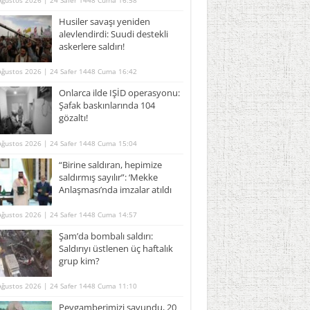
Ağustos 2026 | 24 Safer 1448 Cuma 16:58
Husiler savaşı yeniden
alevlendirdi: Suudi destekli
askerlere saldırı!
Ağustos 2026 | 24 Safer 1448 Cuma 16:42
Onlarca ilde IŞİD operasyonu:
Şafak baskınlarında 104
gözaltı!
Ağustos 2026 | 24 Safer 1448 Cuma 15:04
“Birine saldıran, hepimize
saldırmış sayılır”: ‘Mekke
Anlaşması’nda imzalar atıldı
Ağustos 2026 | 24 Safer 1448 Cuma 14:57
Şam’da bombalı saldırı:
Saldırıyı üstlenen üç haftalık
grup kim?
Ağustos 2026 | 24 Safer 1448 Cuma 11:10
Peygamberimizi savundu, 20