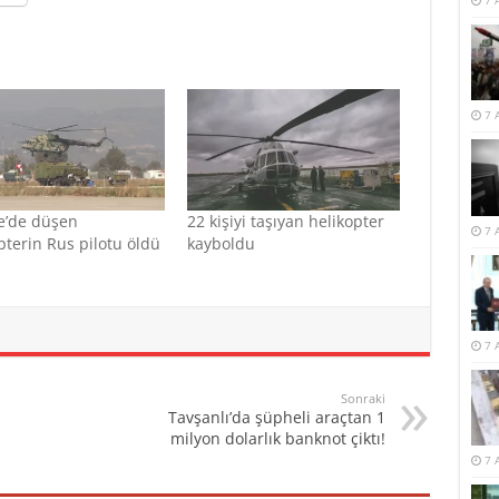
7 
7 
e’de düşen
22 kişiyi taşıyan helikopter
7 
pterin Rus pilotu öldü
kayboldu
7 
Sonraki
Tavşanlı’da şüpheli araçtan 1
milyon dolarlık banknot çiktı!
7 