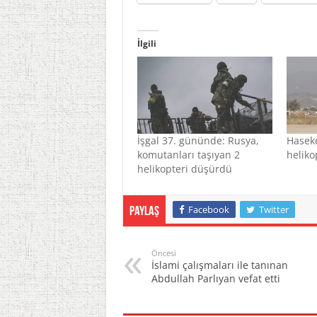
İlgili
İşgal 37. gününde: Rusya,
Hasek
komutanları taşıyan 2
heliko
helikopteri düşürdü
Facebook
Twitter
Paylaş
Öncesi
İslami çalışmaları ile tanınan
Abdullah Parlıyan vefat etti