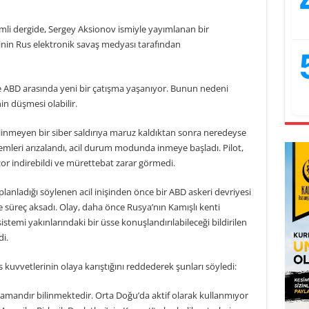
li dergide, Sergey Aksionov ismiyle yayımlanan bir
inin Rus elektronik savaş medyası tarafından
le ABD arasında yeni bir çatışma yaşanıyor. Bunun nedeni
n düşmesi olabilir.
ilinmeyen bir siber saldırıya maruz kaldıktan sonra neredeyse
temleri arızalandı, acil durum modunda inmeye başladı. Pilot,
or indirebildi ve mürettebat zarar görmedi.
lanladığı söylenen acil inişinden önce bir ABD askeri devriyesi
le süreç aksadı. Olay, daha önce Rusya’nın Kamışlı kenti
stemi yakınlarındaki bir üsse konuşlandırılabileceği bildirilen
i.
kuvvetlerinin olaya karıştığını reddederek şunları söyledi:
zamandır bilinmektedir. Orta Doğu’da aktif olarak kullanmıyor