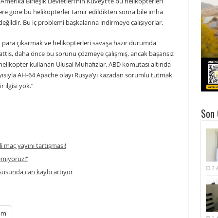
Amerika Birleşik Devletleri’nin Kuveyt’te bu helikopterleri
ere göre bu helikopterler tamir edildikten sonra bile imha
eğildir. Bu iç problemi başkalarına indirmeye çalışıyorlar.
 para çıkarmak ve helikopterleri savaşa hazır durumda
ttis, daha önce bu sorunu çözmeye çalışmış, ancak başarısız
 helikopter kullanan Ulusal Muhafızlar, ABD komutası altında
layısıyla AH-64 Apache olayı Rusya’yı kazadan sorumlu tutmak
 ilgisi yok.”
Son 
li maç yayını tartışması!
temiyoruz!"
7 
usunda can kaybı artıyor
am