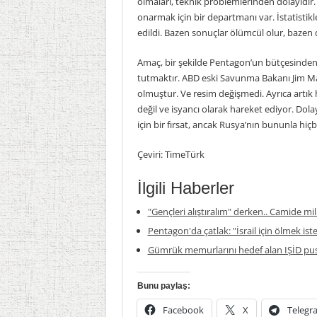
olmaları, teknik problemlerinden dolayıdır. 
onarmak için bir departmanı var. İstatistikl
edildi. Bazen sonuçlar ölümcül olur, bazen d
Amaç, bir şekilde Pentagon’un bütçesinden
tutmaktır. ABD eski Savunma Bakanı Jim Ma
olmuştur. Ve resim değişmedi. Ayrıca artık
değil ve isyancı olarak hareket ediyor. Do
için bir fırsat, ancak Rusya’nın bununla hiçbir
Çeviri: TimeTürk
İlgili Haberler
"Gençleri alıştıralım" derken.. Camide mil
Pentagon'da çatlak: "İsrail için ölmek is
Gümrük memurlarını hedef alan IŞİD pus
Bunu paylaş:
Facebook
X
Telegr