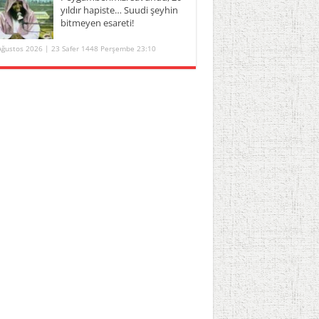
yıldır hapiste… Suudi şeyhin
bitmeyen esareti!
Ağustos 2026 | 23 Safer 1448 Perşembe 23:10