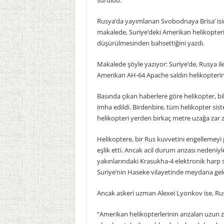
sürüldü.
Rusya’da yayımlanan Svobodnaya Brisa’ isim
makalede, Suriye’deki Amerikan helikopter
düşürülmesinden bahsettiğini yazdı.
Makalede şöyle yazıyor: Suriye’de, Rusya i
Amerikan AH-64 Apache saldırı helikopterini
Basında çıkan haberlere göre helikopter, b
imha edildi. Birdenbire, tüm helikopter sis
helikopteri yerden birkaç metre uzağa zar z
Helikoptere, bir Rus kuvvetini engellemeyi p
eşlik etti. Ancak acil durum arızası nedeniy
yakınlarındaki Krasukha-4 elektronik harp si
Suriye’nin Haseke vilayetinde meydana geld
Ancak askeri uzman Alexei Lyonkov ise, Rus 
“Amerikan helikopterlerinin arızaları uzun 