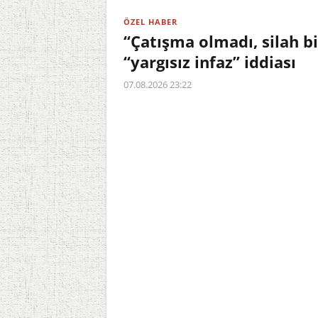
ÖZEL HABER
“Çatışma olmadı, silah b
“yargısız infaz” iddiası
07.08.2026 23:22