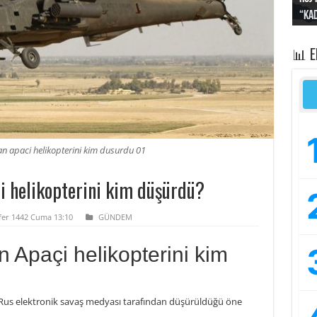
“Kad
Irak
yapt
kayı
bası
📊 
an apaci helikopterini kim dusurdu 01
i helikopterini kim düşürdü?
afer 1442 Cuma 13:10
GÜNDEM
n Apaçi helikopterini kim
, Rus elektronik savaş medyası tarafından düşürüldüğü öne