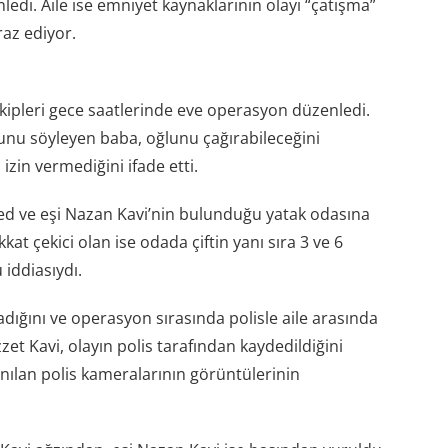
edi. Aile ise emniyet kaynaklarının olayı “çatışma”
raz ediyor.
ekipleri gece saatlerinde eve operasyon düzenledi.
u söyleyen baba, oğlunu çağırabileceğini
zin vermediğini ifade etti.
 ve eşi Nazan Kavi’nin bulunduğu yatak odasına
kkat çekici olan ise odada çiftin yanı sıra 3 ve 6
iddiasıydı.
dığını ve operasyon sırasında polisle aile arasında
et Kavi, olayın polis tarafından kaydedildiğini
anılan polis kameralarının görüntülerinin