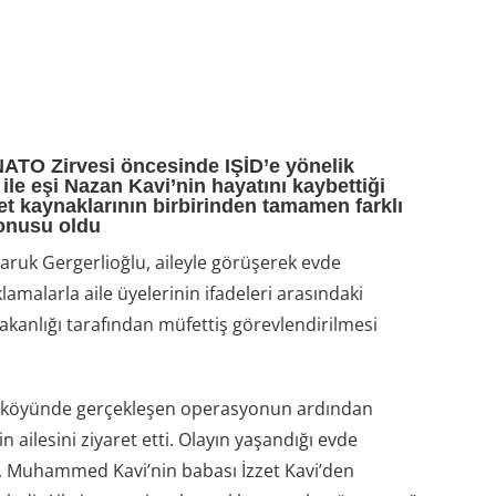
ATO Zirvesi öncesinde IŞİD’e yönelik
e eşi Nazan Kavi’nin hayatını kaybettiği
et kaynaklarının birbirinden tamamen farklı
konusu oldu
Faruk Gergerlioğlu, aileyle görüşerek evde
amalarla aile üyelerinin ifadeleri arasındaki
i Bakanlığı tarafından müfettiş görevlendirilmesi
ı köyünde gerçekleşen operasyonun ardından
ailesini ziyaret etti. Olayın yaşandığı evde
, Muhammed Kavi’nin babası İzzet Kavi’den