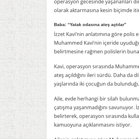
operasyon gecesinde yaşananları dinl
olarak aktarmasına kesin biçimde iti
Baba: “Yatak odasına ateş açtılar”
İzzet Kavi’nin anlatımına göre polis 
Muhammed Kavi’nin içeride uyuduğun
belirtmesine rağmen polislerin buna i
Kavi, operasyon sırasında Muhammed
ateş açıldığını ileri sürdü. Daha da di
yaşlarında iki çocuğun da bulunduğu 
Aile, evde herhangi bir silah bulunma
çatışma yaşanmadığını savunuyor. İzz
belirterek, operasyon sırasında kull
kamuoyuna açıklanmasını istiyor.