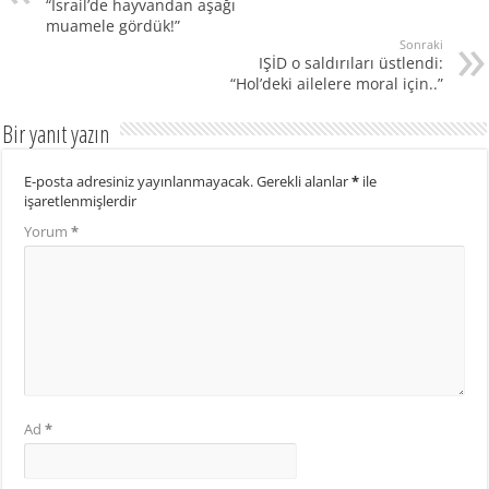
“İsrail’de hayvandan aşağı
muamele gördük!”
Sonraki
IŞİD o saldırıları üstlendi:
“Hol’deki ailelere moral için..”
Bir yanıt yazın
E-posta adresiniz yayınlanmayacak.
Gerekli alanlar
*
ile
işaretlenmişlerdir
Yorum
*
Ad
*