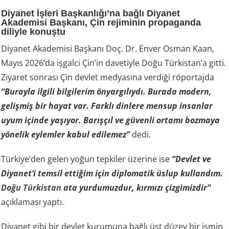
Diyanet İşleri Başkanlığı’na bağlı Diyanet
Akademisi Başkanı, Çin rejiminin propaganda
diliyle konuştu
Diyanet Akademisi Başkanı Doç. Dr. Enver Osman Kaan,
Mayıs 2026’da işgalci Çin’in davetiyle Doğu Türkistan’a gitti.
Ziyaret sonrası Çin devlet medyasına verdiği röportajda
“Burayla ilgili bilgilerim önyargılıydı. Burada modern,
gelişmiş bir hayat var. Farklı dinlere mensup insanlar
uyum içinde yaşıyor. Barışçıl ve güvenli ortamı bozmaya
yönelik eylemler kabul edilemez”
dedi.
Türkiye’den gelen yoğun tepkiler üzerine ise
“Devlet ve
Diyanet’i temsil ettiğim için diplomatik üslup kullandım.
Doğu Türkistan
ata yurdumuzdur, kırmızı çizgimizdir”
açıklaması yaptı.
Diyanet gibi bir devlet kurumuna bağlı üst düzey bir ismin