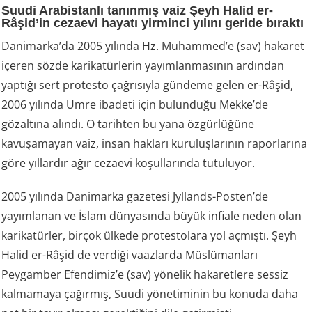
Suudi Arabistanlı tanınmış vaiz Şeyh Halid er-
Râşid’in cezaevi hayatı yirminci yılını geride bıraktı
Danimarka’da 2005 yılında Hz. Muhammed’e (sav) hakaret
içeren sözde karikatürlerin yayımlanmasının ardından
yaptığı sert protesto çağrısıyla gündeme gelen er-Râşid,
2006 yılında Umre ibadeti için bulunduğu Mekke’de
gözaltına alındı. O tarihten bu yana özgürlüğüne
kavuşamayan vaiz, insan hakları kuruluşlarının raporlarına
göre yıllardır ağır cezaevi koşullarında tutuluyor.
2005 yılında Danimarka gazetesi Jyllands-Posten’de
yayımlanan ve İslam dünyasında büyük infiale neden olan
karikatürler, birçok ülkede protestolara yol açmıştı. Şeyh
Halid er-Râşid de verdiği vaazlarda Müslümanları
Peygamber Efendimiz’e (sav) yönelik hakaretlere sessiz
kalmamaya çağırmış, Suudi yönetiminin bu konuda daha