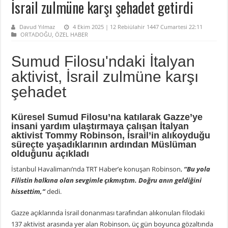
İsrail zulmüne karşı şehadet getirdi
Davud Yılmaz
4 Ekim 2025 | 12 Rebiülahir 1447 Cumartesi 22:11
ORTADOĞU
,
ÖZEL HABER
Sumud Filosu'ndaki İtalyan
aktivist, İsrail zulmüne karşı
şehadet
Küresel Sumud Filosu’na katılarak Gazze’ye
insani yardım ulaştırmaya çalışan İtalyan
aktivist Tommy Robinson, İsrail’in alıkoyduğu
süreçte yaşadıklarının ardından Müslüman
olduğunu açıkladı
İstanbul Havalimanı’nda TRT Haber’e konuşan Robinson,
“Bu yola
Filistin halkına olan sevgimle çıkmıştım. Doğru anın geldiğini
hissettim,”
dedi.
Gazze açıklarında İsrail donanması tarafından alıkonulan filodaki
137 aktivist arasında yer alan Robinson, üç gün boyunca gözaltında