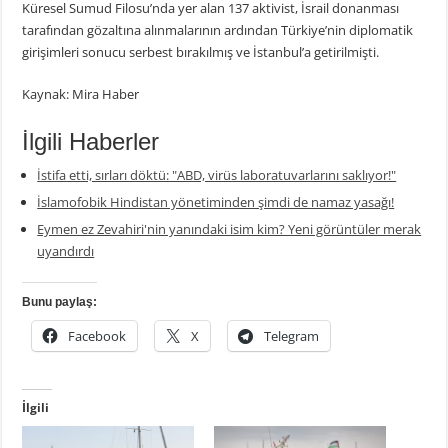
Küresel Sumud Filosu’nda yer alan 137 aktivist, İsrail donanması
tarafından gözaltına alınmalarının ardından Türkiye’nin diplomatik
girişimleri sonucu serbest bırakılmış ve İstanbul’a getirilmişti.
Kaynak: Mira Haber
İlgili Haberler
İstifa etti, sırları döktü: "ABD, virüs laboratuvarlarını saklıyor!"
İslamofobik Hindistan yönetiminden şimdi de namaz yasağı!
Eymen ez Zevahiri'nin yanındaki isim kim? Yeni görüntüler merak
uyandırdı
Bunu paylaş:
Facebook
X
Telegram
İlgili