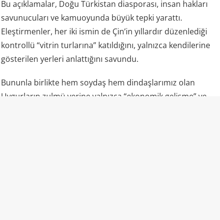
Bu açıklamalar, Doğu Türkistan diasporası, insan hakları
savunucuları ve kamuoyunda büyük tepki yarattı.
Eleştirmenler, her iki ismin de Çin’in yıllardır düzenlediği
kontrollü “vitrin turlarına” katıldığını, yalnızca kendilerine
gösterilen yerleri anlattığını savundu.
Bununla birlikte hem soydaş hem dindaşlarımız olan
Uygurların zulmü yerine yalnızca “ekonomik gelişme” ve
“fabrikalar” gündemde oldu.
“Camiler ibadete açık” propagandasının gerçek yüzü
Uluslararası raporlar ve uydu analizleri, lanse edilenden
farklı bir tablo çiziyor: Bölgedeki camilerin büyük kısmı
yıkılmış veya hasar görmüş durumda; kalanlar ağır
güvenlik ve kamera kontrolü altında. Ezan dışarıdan
okunmuyor, başörtülü kadınlar sokakta nadiren görülüyor,
gençler camiye alınmıyor, Kur’an eğitimi kısıtlanıyor.