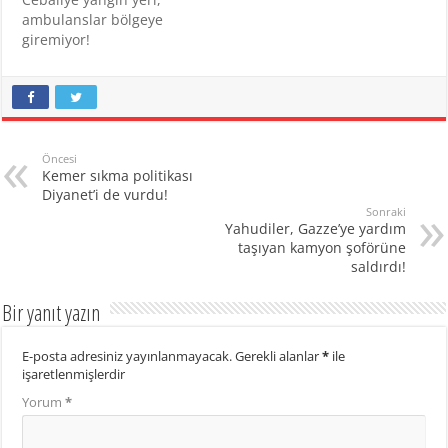
hedef alıyor.
ambulanslar bölgeye
Yetkililerden yapılan
giremiyor!
açıklamaya göre, İşgalci
İsrail güçlerinin Aralık
ayında Gazze Şeridi’ndeki
en büyük embriyo…
Öncesi
Kemer sıkma politikası
Diyanet’i de vurdu!
Sonraki
Yahudiler, Gazze’ye yardım
taşıyan kamyon şoförüne
saldırdı!
Bir yanıt yazın
E-posta adresiniz yayınlanmayacak.
Gerekli alanlar
*
ile
işaretlenmişlerdir
Yorum
*