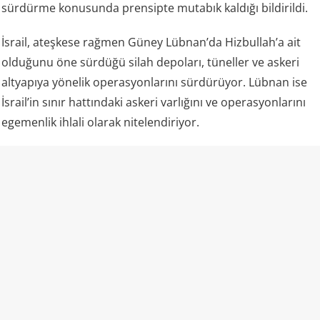
sürdürme konusunda prensipte mutabık kaldığı bildirildi.
İsrail, ateşkese rağmen Güney Lübnan’da Hizbullah’a ait
olduğunu öne sürdüğü silah depoları, tüneller ve askeri
altyapıya yönelik operasyonlarını sürdürüyor. Lübnan ise
İsrail’in sınır hattındaki askeri varlığını ve operasyonlarını
egemenlik ihlali olarak nitelendiriyor.
Kaynak: Mira Haber
💬 Yorumları göster / Yorum yap
AFRİKA
Mali’de tepki çeken iddia: Ölen askerler
JNIM savaşçısı gibi servis edildi