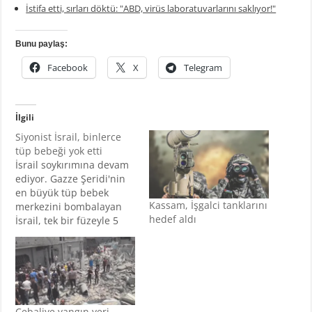
İstifa etti, sırları döktü: "ABD, virüs laboratuvarlarını saklıyor!"
Bunu paylaş:
Facebook
X
Telegram
İlgili
Siyonist İsrail, binlerce
tüp bebeği yok etti
İsrail soykırımına devam
ediyor. Gazze Şeridi'nin
en büyük tüp bebek
Kassam, İşgalci tanklarını
merkezini bombalayan
hedef aldı
İsrail, tek bir füzeyle 5
bin cana kıydı. İşgalci
İsrail’in Filistinlilere
yönelik soykırımı devam
ederken, işgalci Siyonist
yönetimi henüz
doğmamış çocukları da
Cebaliye yangın yeri,