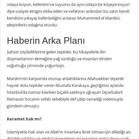
odaya koyun, kefenimi ve suyumu da aynı odaya bir köşeye koyun’
diye vasiyet ettigini iddia eden ve vefatının ardından bu zatın kendi
kendisini yıkayıp kefenlediğini anlatan Muhammed el Mardini,
eleştirilerin odağına oturdu.
Haberin Arka Planı
Şahsın söylediklerine gelen tepkiler, bu hikayelerle din
düşmanlarının ekmeğine yağ sürdüğü ve insanları dinden
soğuttuğu yönünde yoğunlaştı.
Mardini’nin karşısında oturup anlattıklarına Allahuekber diyerek
hayret dolu tepkiler veren Mustafa Karakaya, geçtiğimiz aylarda
İstanbul’da namaz kılarken bıçaklı saldırıya uğrayan Diyarbakırlı
Ramazan hocanın vefatı sebebiyle def çalıp oynadığı videosuyla
gündem olmuştu.
Keramet hak mı?
İslamiyette hak olan ve Allah’ın insanlara ibret olması için dilediği an,
dilediği şekilde var ettiği kerametlerin insanlardan gizli kalmayacağı