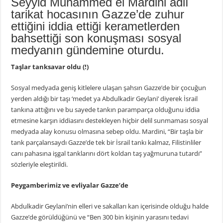
Seyyid Muhammed el Mardini adlı
tarikat hocasının Gazze’de zuhur
ettiğini iddia ettiği kerametlerden
bahsettiği son konuşması sosyal
medyanın gündemine oturdu.
Taşlar tanksavar oldu (!)
Sosyal medyada geniş kitlelere ulaşan şahsın Gazze’de bir çocuğun
yerden aldığı bir taşı ‘medet ya Abdulkadir Geylani’ diyerek İsrail
tankına attığını ve bu sayede tankın paramparça olduğunu iddia
etmesine karşın iddiasını destekleyen hiçbir delil sunmaması sosyal
medyada alay konusu olmasına sebep oldu. Mardini, “Bir taşla bir
tank parçalansaydı Gazze’de tek bir İsrail tankı kalmaz, Filistinliler
canı pahasına işgal tanklarını dört koldan taş yağmuruna tutardı”
sözleriyle eleştirildi.
Peygamberimiz ve evliyalar Gazze’de
Abdulkadir Geylani’nin elleri ve sakalları kan içerisinde olduğu halde
Gazze’de görüldüğünü ve “Ben 300 bin kişinin yarasını tedavi