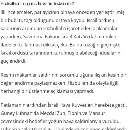
Hizbullah’ın işi mi, İsrail’in hatası mı?
İlk incelemeler, patlayıcının binaya önceden yerleştirilmiş
bir bubi tuzağı olduğunu ortaya koydu. İsrail ordusu
saldırının ardından
Hizbullah
‘ı işaret eden açıklamalar
yaparken, Savunma Bakanı Israel Katz’ın daha temkinli
ifadeler kullanması dikkat çekti. Bu da tuzağın geçmişte
İsrail ordusu tarafından kurulmuş olabileceği iddialarını
güçlendirdi.
Resmi makamlar saldırının sorumluluğuna ilişkin kesin bir
değerlendirme paylaşmazken, Hizbullah da olayla ilgili
herhangi bir üstlenme açıklaması yapmadı.
Patlamanın ardından İsrail Hava Kuvvetleri harekete geçti.
Güney Lübnan’da Mecdal Zun, Tibnin ve Mansuri
çevresindeki hedefler yoğun hava saldırılarıyla vuruldu.
Lübnan Sağlık Bakanlığı, Tibnin’de düzenlenen saldırılarda