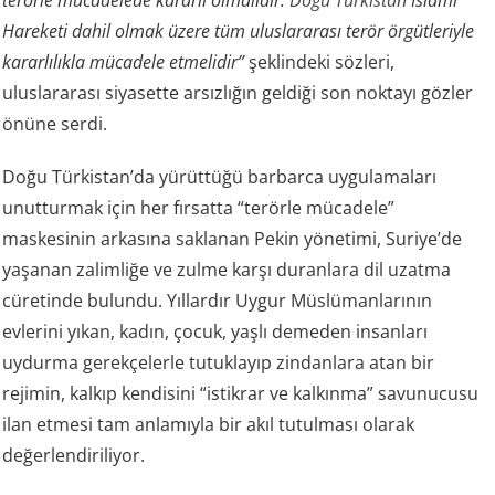
terörle mücadelede kararlı olmalıdır.
Doğu Türkistan
İslami
Hareketi dahil olmak üzere tüm uluslararası terör örgütleriyle
kararlılıkla mücadele etmelidir”
şeklindeki sözleri,
uluslararası siyasette arsızlığın geldiği son noktayı gözler
önüne serdi.
Doğu Türkistan’da yürüttüğü barbarca uygulamaları
unutturmak için her fırsatta “terörle mücadele”
maskesinin arkasına saklanan Pekin yönetimi, Suriye’de
yaşanan zalimliğe ve zulme karşı duranlara dil uzatma
cüretinde bulundu. Yıllardır Uygur Müslümanlarının
evlerini yıkan, kadın, çocuk, yaşlı demeden insanları
uydurma gerekçelerle tutuklayıp zindanlara atan bir
rejimin, kalkıp kendisini “istikrar ve kalkınma” savunucusu
ilan etmesi tam anlamıyla bir akıl tutulması olarak
değerlendiriliyor.