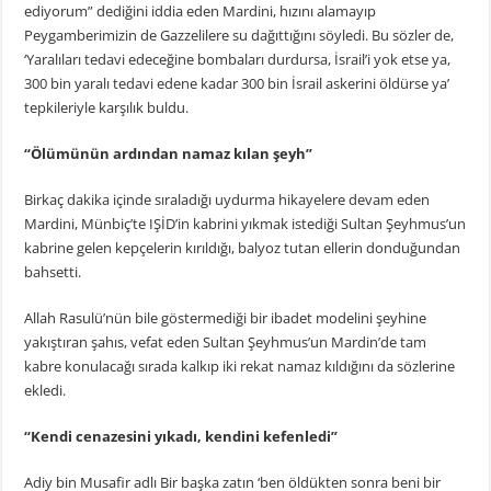
ediyorum” dediğini iddia eden Mardini, hızını alamayıp
Peygamberimizin de Gazzelilere su dağıttığını söyledi. Bu sözler de,
‘Yaralıları tedavi edeceğine bombaları durdursa, İsrail’i yok etse ya,
300 bin yaralı tedavi edene kadar 300 bin İsrail askerini öldürse ya’
tepkileriyle karşılık buldu.
“Ölümünün ardından namaz kılan şeyh”
Birkaç dakika içinde sıraladığı uydurma hikayelere devam eden
Mardini, Münbiç’te IŞİD’in kabrini yıkmak istediği Sultan Şeyhmus’un
kabrine gelen kepçelerin kırıldığı, balyoz tutan ellerin donduğundan
bahsetti.
Allah Rasulü’nün bile göstermediği bir ibadet modelini şeyhine
yakıştıran şahıs, vefat eden Sultan Şeyhmus’un Mardin’de tam
kabre konulacağı sırada kalkıp iki rekat namaz kıldığını da sözlerine
ekledi.
“Kendi cenazesini yıkadı, kendini kefenledi”
Adiy bin Musafir adlı Bir başka zatın ‘ben öldükten sonra beni bir