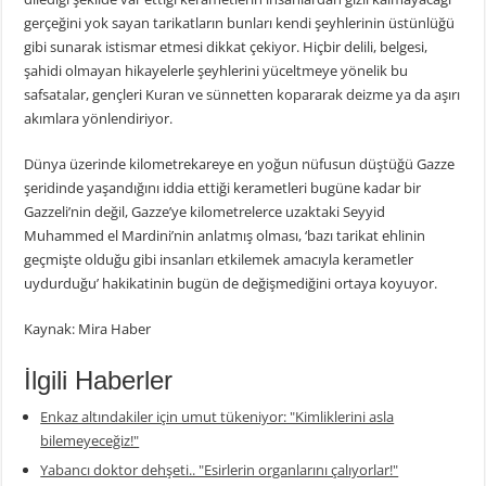
gerçeğini yok sayan tarikatların bunları kendi şeyhlerinin üstünlüğü
gibi sunarak istismar etmesi dikkat çekiyor. Hiçbir delili, belgesi,
şahidi olmayan hikayelerle şeyhlerini yüceltmeye yönelik bu
safsatalar, gençleri Kuran ve sünnetten kopararak deizme ya da aşırı
akımlara yönlendiriyor.
Dünya üzerinde kilometrekareye en yoğun nüfusun düştüğü Gazze
şeridinde yaşandığını iddia ettiği kerametleri bugüne kadar bir
Gazzeli’nin değil, Gazze’ye kilometrelerce uzaktaki Seyyid
Muhammed el Mardini’nin anlatmış olması, ‘bazı tarikat ehlinin
geçmişte olduğu gibi insanları etkilemek amacıyla kerametler
uydurduğu’ hakikatinin bugün de değişmediğini ortaya koyuyor.
Kaynak: Mira Haber
İlgili Haberler
Enkaz altındakiler için umut tükeniyor: "Kimliklerini asla
bilemeyeceğiz!"
Yabancı doktor dehşeti.. "Esirlerin organlarını çalıyorlar!"