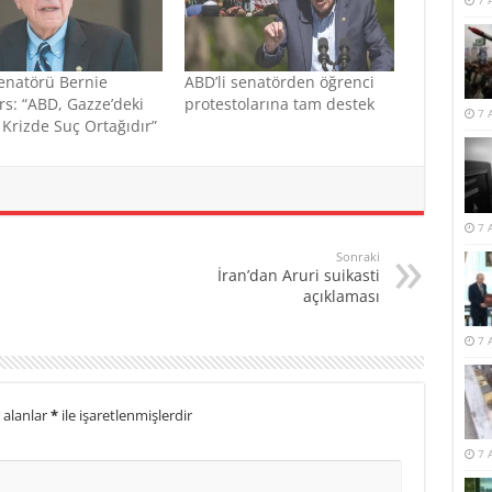
7 
enatörü Bernie
ABD’li senatörden öğrenci
s: “ABD, Gazze’deki
protestolarına tam destek
7 
 Krizde Suç Ortağıdır”
7 
Sonraki
İran’dan Aruri suikasti
açıklaması
7 
 alanlar
*
ile işaretlenmişlerdir
7 