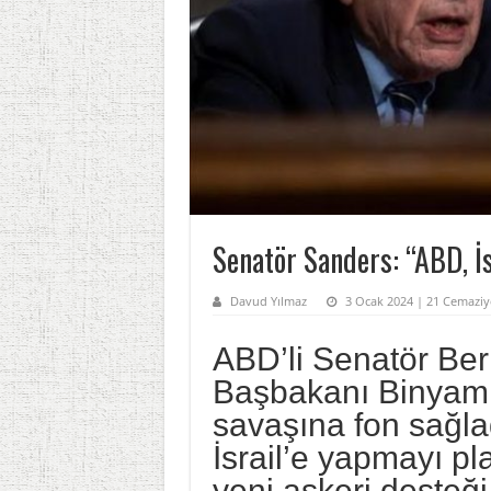
Senatör Sanders: “ABD, İs
Davud Yılmaz
3 Ocak 2024 | 21 Cemaziy
ABD’li Senatör Bern
Başbakanı Binyami
savaşına fon sağla
İsrail’e yapmayı pl
yeni askeri desteği