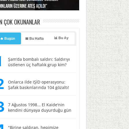
ınların üzerine ateş açıldı”
’a misilleme tehdidi!
ı… İsrail’in “timsah” planına fren!
tlar başladı
ldı, kabus yaşatıldı!
EN ÇOK OKUNANLAR
📊 Bu Ay
🔥 Bugün
📅 Bu Hafta
1
Şam’da bombalı saldırı: Saldırıyı
üstlenen üç haftalık grup kim?
2
Onlarca ilde IŞİD operasyonu:
Şafak baskınlarında 104 gözaltı!
3
7 Ağustos 1998... El Kaide'nin
kendini dünyaya duyurduğu gün
"Birine saldıran, hepimize