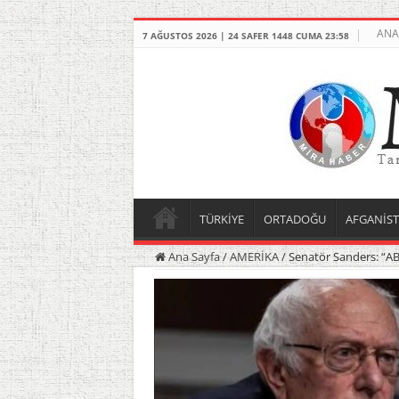
ANA
7 AĞUSTOS 2026 | 24 SAFER 1448 CUMA 23:58
TÜRKİYE
ORTADOĞU
AFGANİS
Ana Sayfa
/
AMERİKA
/
Senatör Sanders: “ABD