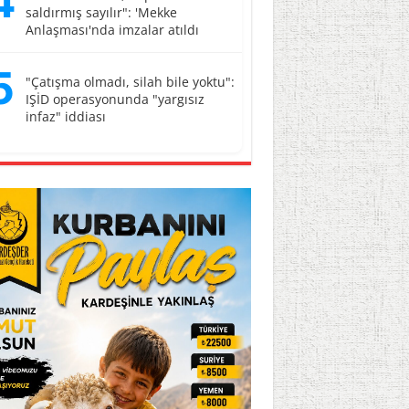
4
saldırmış sayılır": 'Mekke
Anlaşması'nda imzalar atıldı
5
"Çatışma olmadı, silah bile yoktu":
IŞİD operasyonunda "yargısız
infaz" iddiası