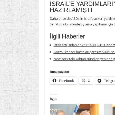
İSRAİL’E YARDIMLARI
HAZIRLAMIŞTI
Daha önce de ABD’nin İsrail’e askeri yardım
Senatoda bu yönde oylama yapılması için t
İlgili Haberler
İstifa etti, sırları döktü: "ABD, virüs labor
Gazzeli kanser hastaları çaresiz: ABD'li s
New York'taki Yahudi tünelleri yeniden
Bunu paylaş:
Facebook
X
Telegr
İlgili