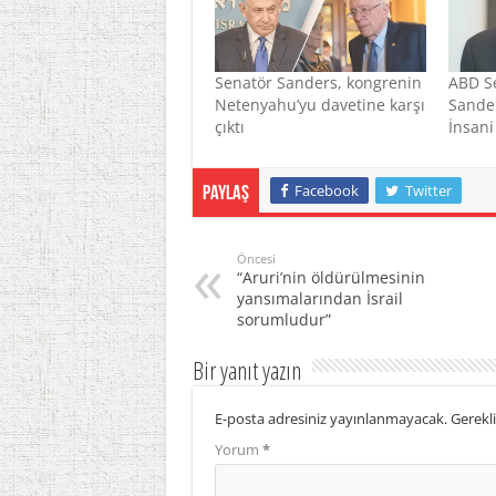
Senatör Sanders, kongrenin
ABD S
Netenyahu’yu davetine karşı
Sander
çıktı
İnsani
Facebook
Twitter
Paylaş
Öncesi
“Aruri’nin öldürülmesinin
yansımalarından İsrail
sorumludur”
Bir yanıt yazın
E-posta adresiniz yayınlanmayacak.
Gerekli
Yorum
*