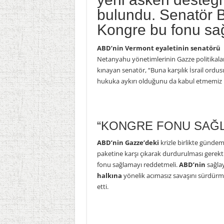
bulundu. Senatör Be
Kongre bu fonu sağ
ABD’nin Vermont eyaletinin senatörü 
Netanyahu yönetimlerinin Gazze politikaları
kınayan senatör, “Buna karşılık İsrail ordus
hukuka aykırı olduğunu da kabul etmemiz l
“KONGRE FONU SAĞL
ABD’nin Gazze’deki
krizle birlikte gündeme
paketine karşı çıkarak durdurulması gerektiğ
fonu sağlamayı reddetmeli.
ABD’nin
sağla
halkına
yönelik acımasız savaşını sürdürme
etti.