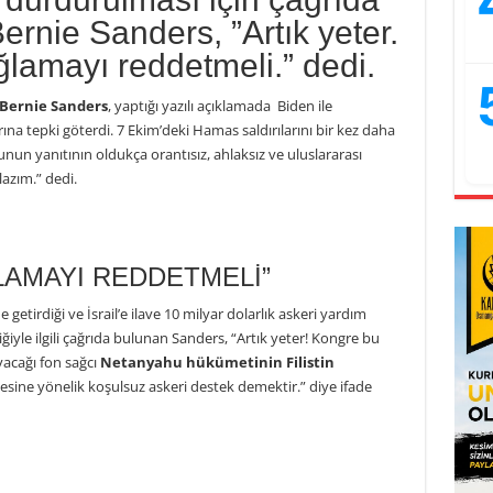
rnie Sanders, ”Artık yeter.
lamayı reddetmeli.” dedi.
Bernie Sanders
, yaptığı yazılı açıklamada Biden ile
na tepki göterdi. 7 Ekim’deki Hamas saldırılarını bir kez daha
unun yanıtının oldukça orantısız, ahlaksız ve uluslararası
azım.” dedi.
AMAYI REDDETMELİ”
 getirdiği ve İsrail’e ilave 10 milyar dolarlık askeri yardım
iyle ilgili çağrıda bulunan Sanders, “Artık yeter! Kongre bu
yacağı fon sağcı
Netanyahu hükümetinin Filistin
sine yönelik koşulsuz askeri destek demektir.” diye ifade