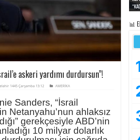
“Kad
Irak
yapt
kayı
bası
📊 
rail’e askeri yardımı durdursun”!
elahir 1445 Çarşamba 13:12
AMERİKA
ie Sanders, “İsrail
n Netanyahu’nun ahlaksız
dığı” gerekçesiyle ABD’nin
anladığı 10 milyar dolarlık
 durdurulması için çağrıda