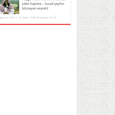
yıldır hapiste… Suudi şeyhin
bitmeyen esareti!
Ağustos 2026 | 23 Safer 1448 Perşembe 23:10