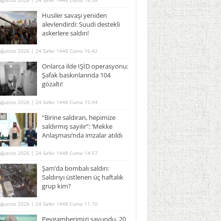
Ağustos 2026 | 24 Safer 1448 Cuma 16:58
Husiler savaşı yeniden
alevlendirdi: Suudi destekli
askerlere saldırı!
Ağustos 2026 | 24 Safer 1448 Cuma 16:42
Onlarca ilde IŞİD operasyonu:
Şafak baskınlarında 104
gözaltı!
Ağustos 2026 | 24 Safer 1448 Cuma 15:04
“Birine saldıran, hepimize
saldırmış sayılır”: ‘Mekke
Anlaşması’nda imzalar atıldı
Ağustos 2026 | 24 Safer 1448 Cuma 14:57
Şam’da bombalı saldırı:
Saldırıyı üstlenen üç haftalık
grup kim?
Ağustos 2026 | 24 Safer 1448 Cuma 11:10
Peygamberimizi savundu, 20