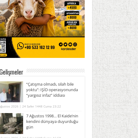
Gelişmeler
“Çatışma olmadı, silah bile
yoktu”: IŞİD operasyonunda
“yargısız infaz” iddiası
Ağustos 2026 | 24 Safer 1448 Cuma 23:22
7 Ağustos 1998… El Kaide’nin
kendini dünyaya duyurduğu
gün