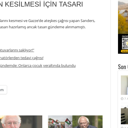
N KESİLMESİ İÇİN TASARI
larını kesmesi ve Gazze’de ateşkes çağrısı yapan Sanders,
asarı hazırlamış ancak tasarı gündeme alınmamıştı.
atuvarlarını saklıyor!"
enatörlerden tedavi çağrısı!
Son 
 gündemde: Onlarca çocuk yeraltında bulundu
am
7 