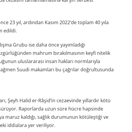
ında cezasını tamamlamasına karşın serbest
nce 23 yıl, ardından Kasım 2022’de toplam 40 yıla
 edildi.
Çalışma Grubu ise daha önce yayımladığı
özgürlüğünden mahrum bırakılmasının keyfi nitelik
uğunun uluslararası insan hakları normlarıyla
 rağmen Suudi makamları bu çağrılar doğrultusunda
ları, Şeyh Halid er-Râşid’in cezaevinde yıllardır kötü
sürüyor. Raporlarda uzun süre hücre hapsinde
kıya maruz kaldığı, sağlık durumunun kötüleştiği ve
i iddialara yer veriliyor.