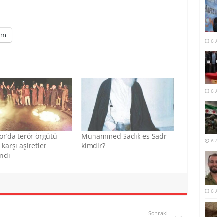
am
6 
6 
or’da terör örgütü
Muhammed Sadık es Sadr
6 
 karşı aşiretler
kimdir?
ndı
6 
Sonraki