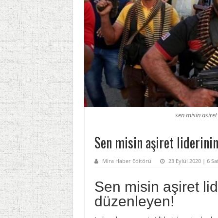
sen misin asiret
Sen misin aşiret liderini
Mira Haber Editörü
23 Eylül 2020 | 6 S
Sen misin aşiret li
düzenleyen!