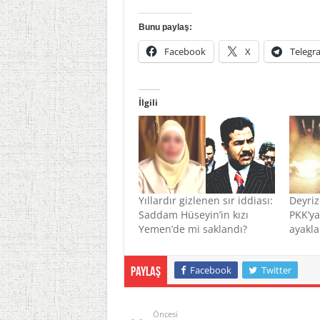
Bunu paylaş:
Facebook
X
Telegr
İlgili
Yıllardır gizlenen sır iddiası:
Deyriz
Saddam Hüseyin’in kızı
PKK’ya
Yemen’de mi saklandı?
ayakla
Facebook
Twitter
Paylaş
Öncesi