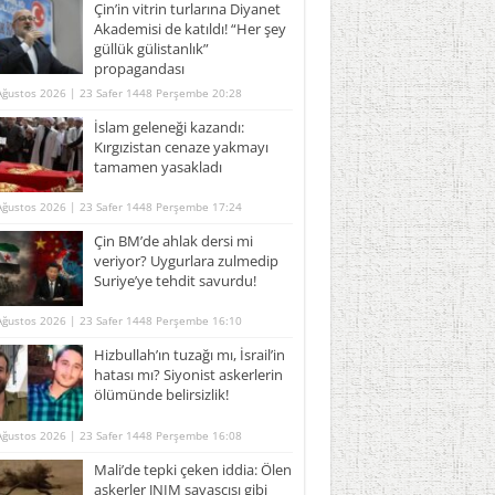
Çin’in vitrin turlarına Diyanet
Akademisi de katıldı! “Her şey
güllük gülistanlık”
propagandası
Ağustos 2026 | 23 Safer 1448 Perşembe 20:28
İslam geleneği kazandı:
Kırgızistan cenaze yakmayı
tamamen yasakladı
Ağustos 2026 | 23 Safer 1448 Perşembe 17:24
Çin BM’de ahlak dersi mi
veriyor? Uygurlara zulmedip
Suriye’ye tehdit savurdu!
Ağustos 2026 | 23 Safer 1448 Perşembe 16:10
Hizbullah’ın tuzağı mı, İsrail’in
hatası mı? Siyonist askerlerin
ölümünde belirsizlik!
Ağustos 2026 | 23 Safer 1448 Perşembe 16:08
Mali’de tepki çeken iddia: Ölen
askerler JNIM savaşçısı gibi