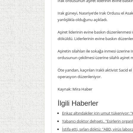
Irak ordusunun aşiret liderinin evine baskın
Irak güneyi, Nasıriye’de Irak Ordusu el Asak
yanlışlıkla olduğunu açıkladı.
Aşiret liderinin evine baskın düzenlenmesi ü
döküldü. Liderlerinin evine baskın düzenle
Aşiretin silahları ile sokağa inmesi üzerine
ordusunun çekilmesi üzerine silahlı aşiret me
Öte yandan, kaçırılan Iraklı aktivist Sacid el
operasyon düzenleniyor.
Kaynak: Mira Haber
İlgili Haberler
Enkaz altındakiler için umut tükeniyor: "K
Yabancı doktor dehşeti.. "Esirlerin organla
İstifa etti, sırları döktü: "ABD, virüs labor