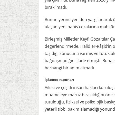
yıla çıkarıldı. Buna rağmen 2020 yıl
bırakılmadı.
Bunun yerine yeniden yargılanarak ö
ulaşan yeni hapis cezalarına mahkûm
Birleşmiş Milletler Keyfi Gözaltılar 
değerlendirmede, Halid er-Râşid’in 
taşıdığı sonucuna varmış ve tutuklul
bağdaşmadığını ifade etmişti. Buna
herhangi bir adım atmadı.
İşkence raporları
Ailesi ve çeşitli insan hakları kuruluş
muameleye maruz bırakıldığını öne 
tutulduğu, fiziksel ve psikolojik bas
yeterli tıbbi bakım alamadığı yönündek