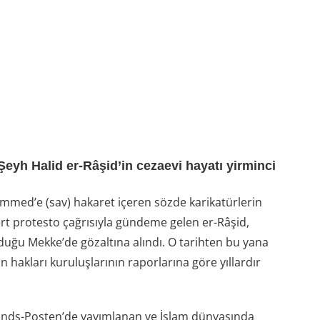
Şeyh Halid er-Râşid’in cezaevi hayatı yirminci
med’e (sav) hakaret içeren sözde karikatürlerin
rt protesto çağrısıyla gündeme gelen er-Râşid,
duğu Mekke’de gözaltına alındı. O tarihten bu yana
hakları kuruluşlarının raporlarına göre yıllardır
lands-Posten’de yayımlanan ve İslam dünyasında