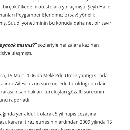
, birçok ülkede protestolara yol açmıştı. Şeyh Halid
manları Peygamber Efendimiz’e (sav) yönelik
ış, Suudi yönetiminin bu konuda daha net bir tavır
ayacak mısınız?”
sözleriyle hafızalara kazınan
şiye ulaşmıştı.
a, 19 Mart 2006’da Mekke’de Umre yaptığı sırada
 alındı. Ailesi, uzun süre nerede tutulduğuna dair
ararası insan hakları kuruluşları gözaltı sürecinin
nu raporladı.
ında yer aldı. İlk olarak 5 yıl hapis cezasına
zası, karara itiraz etmesinin ardından 2009 yılında 15