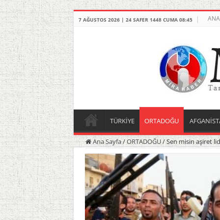
ANA
7 AĞUSTOS 2026 | 24 SAFER 1448 CUMA 08:45
TÜRKİYE
ORTADOĞU
AFGANİST
Ana Sayfa
/
ORTADOĞU
/
Sen misin aşiret l