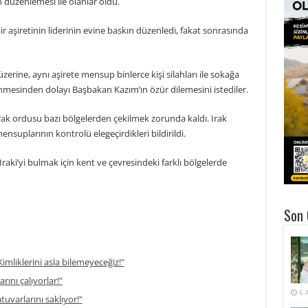
 düzenlemesi ile olanlar oldu.
ir aşiretinin liderinin evine baskın düzenledi, fakat sonrasında
zerine, aynı aşirete mensup binlerce kişi silahları ile sokağa
nmesinden dolayı Başbakan Kazım’ın özür dilemesini istediler.
 Irak ordusu bazı bölgelerden çekilmek zorunda kaldı. Irak
nsuplarının kontrolü elegeçirdikleri bildirildi.
 Iraki’yi bulmak için kent ve çevresindeki farklı bölgelerde
Son 
imliklerini asla bilemeyeceğiz!"
rını çalıyorlar!"
6 
atuvarlarını saklıyor!"