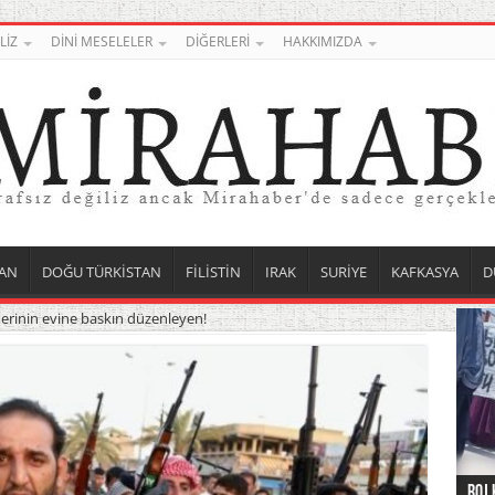
LİZ
DİNİ MESELELER
DİĞERLERİ
HAKKIMIZDA
AN
DOĞU TÜRKİSTAN
FİLİSTİN
IRAK
SURİYE
KAFKASYA
D
iderinin evine baskın düzenleyen!
Roj 
Orta
Düny
Suri
Uygu