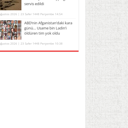
servis edildi
Ağustos 2026 | 23 Safer 1448 Perşembe 14:54
ABD’nin Afganistan’daki kara
günü… Usame bin Ladin’i
öldüren tim yok oldu
Ağustos 2026 | 23 Safer 1448 Perşembe 10:38