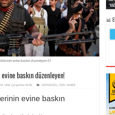
“Kad
Irak
yapt
kayı
bası
📊 
 liderinin evine baskin duzenleyen 01
n evine baskın düzenleyen!
afer 1442 Çarşamba 09:40
ORTADOĞU
,
ÖZEL HABER
derinin evine baskın