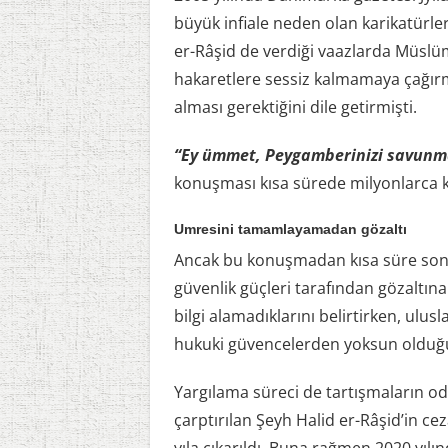
büyük infiale neden olan karikatürler
er-Râşid de verdiği vaazlarda Müslü
hakaretlere sessiz kalmamaya çağırm
alması gerektiğini dile getirmişti.
“Ey ümmet, Peygamberinizi savunm
konuşması kısa sürede milyonlarca ki
Umresini tamamlayamadan gözaltı
Ancak bu konuşmadan kısa süre sonr
güvenlik güçleri tarafından gözaltına
bilgi alamadıklarını belirtirken, ulusl
hukuki güvencelerden yoksun olduğu
Yargılama süreci de tartışmaların odağ
çarptırılan Şeyh Halid er-Râşid’in ce