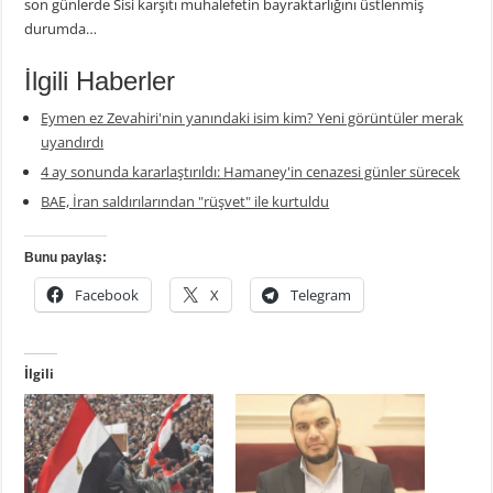
son günlerde Sisi karşıtı muhalefetin bayraktarlığını üstlenmiş
durumda…
İlgili Haberler
Eymen ez Zevahiri'nin yanındaki isim kim? Yeni görüntüler merak
uyandırdı
4 ay sonunda kararlaştırıldı: Hamaney'in cenazesi günler sürecek
BAE, İran saldırılarından "rüşvet" ile kurtuldu
Bunu paylaş:
Facebook
X
Telegram
İlgili