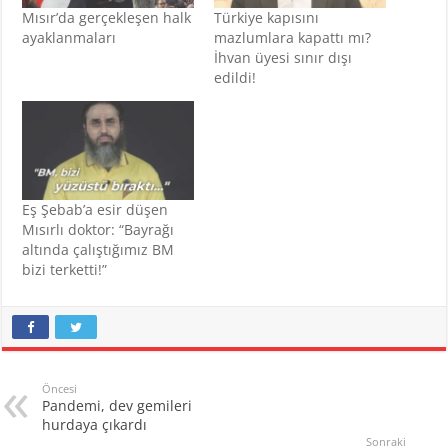
Mısır’da gerçekleşen halk
Türkiye kapısını
ayaklanmaları
mazlumlara kapattı mı?
İhvan üyesi sınır dışı
edildi!
Eş Şebab’a esir düşen
Mısırlı doktor: “Bayrağı
altında çalıştığımız BM
bizi terketti!”
Öncesi
Pandemi, dev gemileri
hurdaya çıkardı
Sonraki