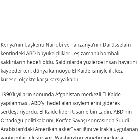
Kenya’nın başkenti Nairobi ve Tanzanya’nın Darüsselam
kentindeki ABD büyükelçilikleri, eş zamanlı bombalı
saldırıların hedefi oldu. Saldırılarda yüzlerce insan hayatını
kaybederken, dünya kamuoyu El Kaide ismiyle ilk kez
küresel ölçekte karşı karşıya kaldı.
1990’lı yılların sonunda Afganistan merkezli El Kaide
yapılanması, ABD’yi hedef alan söylemlerini giderek
sertleştiriyordu. El Kaide lideri Usame bin Ladin, ABD’nin
Ortadoğu politikalarını, Körfez Savaşı sonrasında Suudi
Arabistan’daki Amerikan askerî varlığını ve Irak’a uygulanan
yaptırımları eleştiriyor, Washington yönetimine karşı