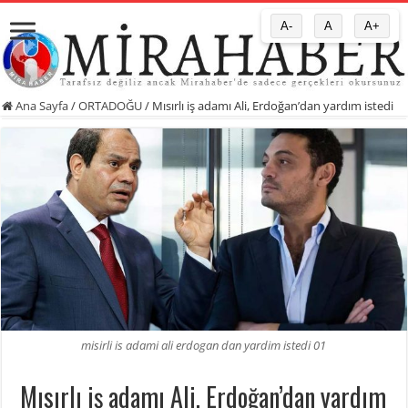
A-
A
A+
Ana Sayfa
/
ORTADOĞU
/
Mısırlı iş adamı Ali, Erdoğan’dan yardım istedi
misirli is adami ali erdogan dan yardim istedi 01
Mısırlı iş adamı Ali, Erdoğan’dan yardım