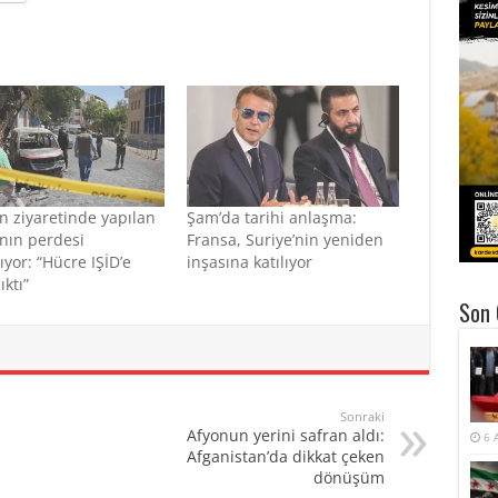
 ziyaretinde yapılan
Şam’da tarihi anlaşma:
ının perdesi
Fransa, Suriye’nin yeniden
ıyor: “Hücre IŞİD’e
inşasına katılıyor
ıktı”
Son 
Sonraki
Afyonun yerini safran aldı:
6 
Afganistan’da dikkat çeken
dönüşüm