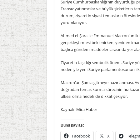
Suriye Cumhurbaşkanlığı’nın duyurduğu pro
Fransız yatırımcılar ve büyük şirketlerin te
durum, ziyaretin siyasi temasların ötesinde
yorumlanıyor.
Ahmed el-Şara ile Emmanuel Macron’un iki ü
gerçekleştirmesi beklenirken, yeniden imar pro
başlıca gündem maddeleri arasında yer ala
Ziyaretin taşıdığı sembolik önem, Suriye yö
nedeniyle yeni Suriye parlamentosunun ilk o
Macron’un Şam’a gitmeye hazırlanması, Avru
doğrudan temas kurma sürecinin hız kazandı
ülkesi olma hedefi de dikkat çekiyor.
Kaynak: Mira Haber
Bunu paylaş:
Facebook
X
Telegr