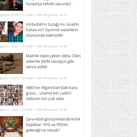
Suriye’ye tehdit savurdu!
Ağustos 2026 | 23 Safer 1448 Perşembe 16:10
Hizbullah’ın tuzağı mı, İsrail’in
hatası mı? Siyonist askerlerin
ölümünde belirsizlik!
Ağustos 2026 | 23 Safer 1448 Perşembe 16:08
Mali’de tepki çeken iddia: Ölen
askerler JNIM savaşçısı gibi
servis edildi
Ağustos 2026 | 23 Safer 1448 Perşembe 14:54
ABD’nin Afganistan’daki kara
günü… Usame bin Ladin’i
öldüren tim yok oldu
Ağustos 2026 | 23 Safer 1448 Perşembe 10:38
Şara-Abdi görüşmesinde kritik
başlıklar: YPG ve YPJ’nin
geleceği ne olacak?