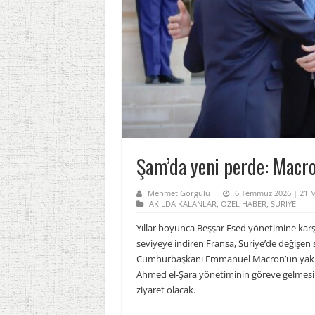
Şam’da yeni perde: Macron
Mehmet Görgülü
6 Temmuz 2026 | 21 M
AKILDA KALANLAR
,
ÖZEL HABER
,
SURİYE
Yıllar boyunca Beşşar Esed yönetimine karşı
seviyeye indiren Fransa, Suriye’de değişen s
Cumhurbaşkanı Emmanuel Macron’un yakın t
Ahmed el-Şara yönetiminin göreve gelmesini
ziyaret olacak.