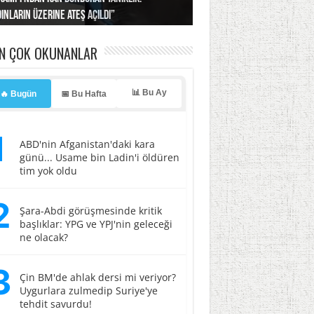
ınların üzerine ateş açıldı”
ı… İsrail’in “timsah” planına fren!
tlar başladı
ldı, kabus yaşatıldı!
ller hedef oldu!
EN ÇOK OKUNANLAR
📊 Bu Ay
🔥 Bugün
📅 Bu Hafta
1
ABD'nin Afganistan'daki kara
günü... Usame bin Ladin'i öldüren
tim yok oldu
2
Şara-Abdi görüşmesinde kritik
başlıklar: YPG ve YPJ'nin geleceği
ne olacak?
3
Çin BM'de ahlak dersi mi veriyor?
Uygurlara zulmedip Suriye'ye
tehdit savurdu!