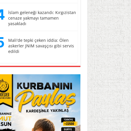
4
İslam geleneği kazandı: Kırgızistan
cenaze yakmayı tamamen
yasakladı
5
Mali'de tepki çeken iddia: Ölen
askerler JNIM savaşçısı gibi servis
edildi