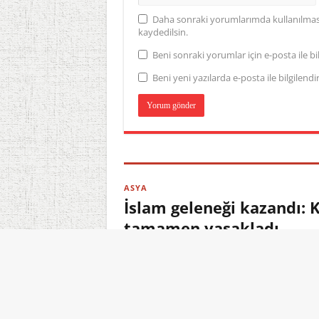
Daha sonraki yorumlarımda kullanılması 
kaydedilsin.
Beni sonraki yorumlar için e-posta ile bil
Beni yeni yazılarda e-posta ile bilgilendir
ASYA
İslam geleneği kazandı: 
tamamen yasakladı
06.08.2026 17:24