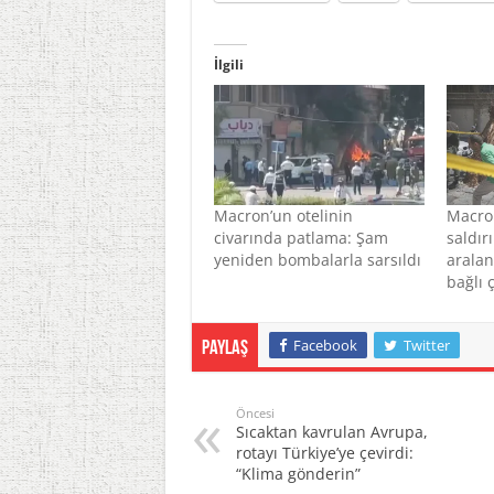
İlgili
Macron’un otelinin
Macron
civarında patlama: Şam
saldır
yeniden bombalarla sarsıldı
aralan
bağlı ç
Facebook
Twitter
Paylaş
Öncesi
Sıcaktan kavrulan Avrupa,
rotayı Türkiye’ye çevirdi:
“Klima gönderin”