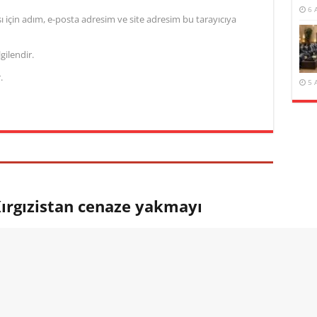
6 
için adım, e-posta adresim ve site adresim bu tarayıcıya
gilendir.
.
5 
Kırgızistan cenaze yakmayı