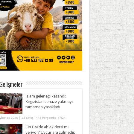
Gelişmeler
İslam geleneği kazandı:
Kırgızistan cenaze yakmayı
tamamen yasakladı
Ağustos 2026 | 23 Safer 1448 Perşembe 17:24
Çin BM’de ahlak dersi mi
veriyor? Uygurlara zulmedip