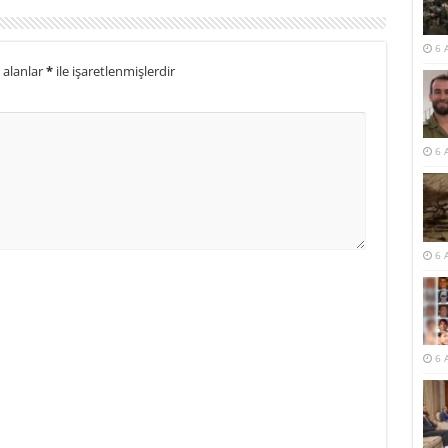
6 
 alanlar
*
ile işaretlenmişlerdir
6 
6 
6 