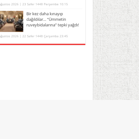
Ağustos 2026 | 23 Safer 1448 Perşembe 10:15
Bir kez daha kınayıp
dağıldılar… “Ümmetin
ruveybidalarına” tepki yağdı!
Ağustos 2026 | 22 Safer 1448 Çarşamba 23:45