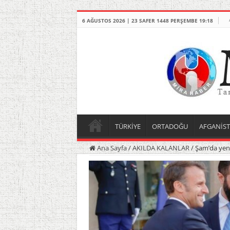
6 AĞUSTOS 2026 | 23 SAFER 1448 PERŞEMBE 19:18
TÜRKİYE
ORTADOĞU
AFGANİS
Ana Sayfa
/
AKILDA KALANLAR
/
Şam’da yeni