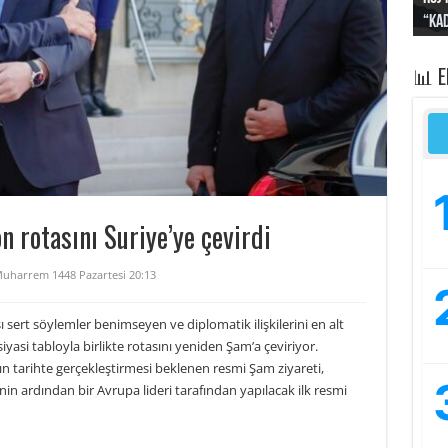
“Kad
yapt
kayı
bası
sivi
📊 
 rotasını Suriye’ye çevirdi
uharrem 1448 Pazartesi 20:13
 sert söylemler benimseyen ve diplomatik ilişkilerini en alt
iyasi tabloyla birlikte rotasını yeniden Şam’a çeviriyor.
arihte gerçekleştirmesi beklenen resmi Şam ziyareti,
n ardından bir Avrupa lideri tarafından yapılacak ilk resmi