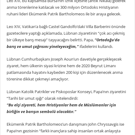
Leo XIV, bu kapsamda Bursa’nın İznik ilçesine (antik Nikaia) giderek
anma törenlerine katılacak ve 300 milyon Ortodoks Hristiyanın
ruhani lideri Ekümenik Patrik Bartholomeos ile bir araya gelecek.
Leo XIV, Vatikan’a bağlı Castel Gandolfo’daki Villa Barberini önünde
gazetecilere yaptığı açıklamada, Lübnan ziyaretinin “çok acı çekmiş
bir ülkeye barış mesajı” taşıyacağını belirtti. Papa,
“Ortadoğu’da
barış ve umut çağrısını yineleyeceğim,”
ifadelerini kullandı.
Lübnan Cumhurbaşkanı Joseph Aoun’un davetiyle gerçekleşecek
ziyaret, hem ülkenin siyasi krizine hem de 2020 Beyrut Limanı
patlamasında hayatını kaybeden 200 kişi için düzenlenecek anma
törenine dikkat çekmeyi amaçlıyor.
Lübnan Katolik Patrikler ve Piskoposlar Konseyi, Papa’nın ziyaretini
“Tarihi bir umut ışığı” olarak nitelendirdi:
“Bu elçi ziyareti, hem Hristiyanlar hem de Müslümanlar için
birliğin ve barışın sembolü olacaktır.”
Ekümenik Patrik Bartholomeos’un danışmanı John Chryssavgis ise
Papa’nın gezisinin “farklı inançlara sahip insanları ortak anlayışta