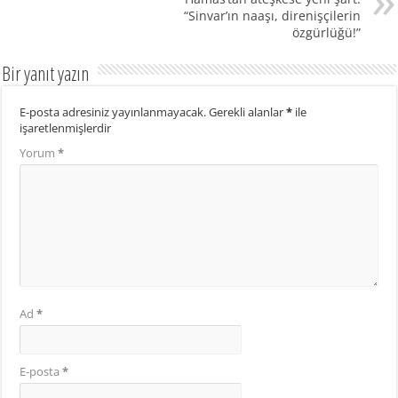
“Sinvar’ın naaşı, direnişçilerin
özgürlüğü!”
Bir yanıt yazın
E-posta adresiniz yayınlanmayacak.
Gerekli alanlar
*
ile
işaretlenmişlerdir
Yorum
*
Ad
*
E-posta
*