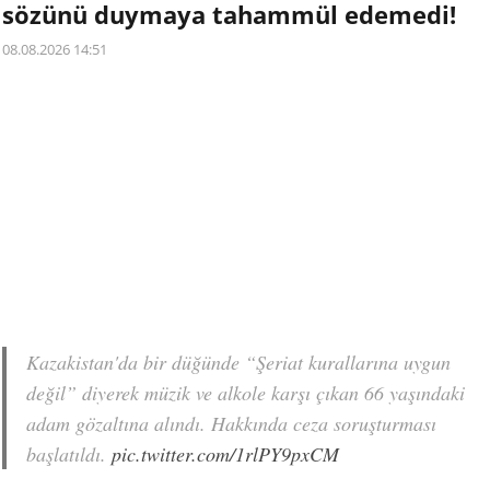
sözünü duymaya tahammül edemedi!
08.08.2026 14:51
Kazakistan'da bir düğünde “Şeriat kurallarına uygun
değil” diyerek müzik ve alkole karşı çıkan 66 yaşındaki
adam gözaltına alındı. Hakkında ceza soruşturması
başlatıldı.
pic.twitter.com/1rlPY9pxCM