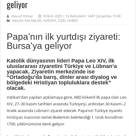
geliyor
Davud Yılmaz
8 Ekim 2025 | 16 Rebiülahir 1447 Çarşamba 15:40
AKILDA KALANLAR
,
AVRUPA
,
ÖZEL HABER
Papa'nın ilk yurtdışı ziyareti:
Bursa'ya geliyor
Katolik dünyasının lideri Papa Leo XIV, ilk
uluslararası ziyaretini Türkiye ve Lübnan’a
yapacak. Ziyaretin merkezinde ise
“Ortadoğu’da barış, dinler arası diyalog ve
bölgedeki Hristiyan topluluklara destek”
olacak.
Vatikan’dan yapılan açıklamaya göre, ABD kökenli ilk papa olan Leo
XIV, 27–30 Kasım tarihleri arasında Türkiye’yi, ardından 30 Kasım–2
Aralık arasında Lübnan’ı ziyaret edecek. Papa’nın Türkiye ziyareti,
Hristiyan inancının temel ilkelerinin belirlendiği 1. İznik Konsili’nin
1700. yıldönümüne denk geliyor.