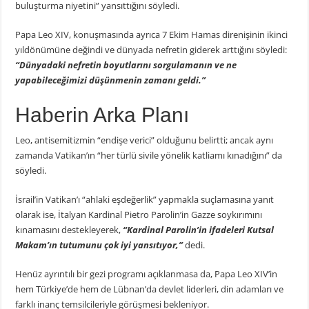
buluşturma niyetini” yansıttığını söyledi.
Papa Leo XIV, konuşmasında ayrıca 7 Ekim Hamas direnişinin ikinci
yıldönümüne değindi ve dünyada nefretin giderek arttığını söyledi:
“Dünyadaki nefretin boyutlarını sorgulamanın ve ne
yapabileceğimizi düşünmenin zamanı geldi.”
Haberin Arka Planı
Leo, antisemitizmin “endişe verici” olduğunu belirtti; ancak aynı
zamanda Vatikan’ın “her türlü sivile yönelik katliamı kınadığını” da
söyledi.
İsrail’in Vatikan’ı “ahlaki eşdeğerlik” yapmakla suçlamasına yanıt
olarak ise, İtalyan Kardinal Pietro Parolin’in Gazze soykırımını
kınamasını destekleyerek,
“Kardinal Parolin’in ifadeleri Kutsal
Makam’ın tutumunu çok iyi yansıtıyor,”
dedi.
Henüz ayrıntılı bir gezi programı açıklanmasa da, Papa Leo XIV’in
hem Türkiye’de hem de Lübnan’da devlet liderleri, din adamları ve
farklı inanç temsilcileriyle görüşmesi bekleniyor.