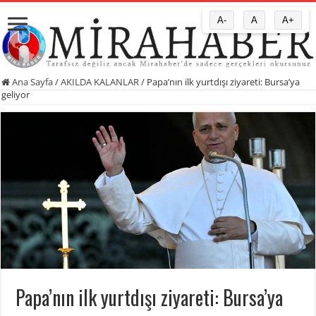
A-
A
A+
Ana Sayfa
/
AKILDA KALANLAR
/
Papa’nın ilk yurtdışı ziyareti: Bursa’ya
geliyor
Papa’nın ilk yurtdışı ziyareti: Bursa’ya