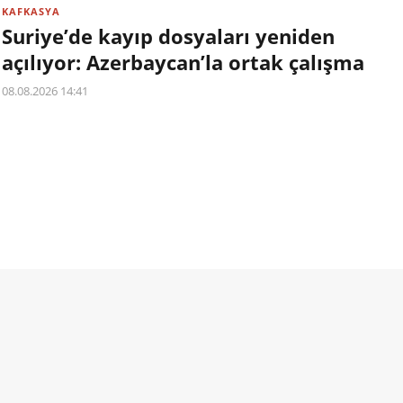
KAFKASYA
Suriye’de kayıp dosyaları yeniden
açılıyor: Azerbaycan’la ortak çalışma
08.08.2026 14:41
Suriye ve Azerbaycan, kayıp kişilerin akıbetinin ortaya
çıkarılması ve ailelerin yakınlarına ilişkin bilgiye