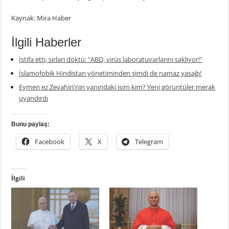
Kaynak: Mira Haber
İlgili Haberler
İstifa etti, sırları döktü: "ABD, virüs laboratuvarlarını saklıyor!"
İslamofobik Hindistan yönetiminden şimdi de namaz yasağı!
Eymen ez Zevahiri'nin yanındaki isim kim? Yeni görüntüler merak
uyandırdı
Bunu paylaş:
Facebook
X
Telegram
İlgili