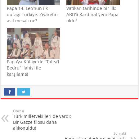
Papa 14. Leo’nun ilk
Vatikan tarihinde bir ilk:
durağı Türkiye: Ziyaretin
ABD’li Kardinal yeni Papa
asıl mesajı ne?
oldu!
Papa’ya Külliye’de “Talea’l
Bedru” ilahisi ile
karşılama!
Öncesi
Türk milletvekilleri de vardı:
Bir Gazze filosu daha
alıkonuldu!
Sonraki
Hamas’tan ateşkese yeni şart: