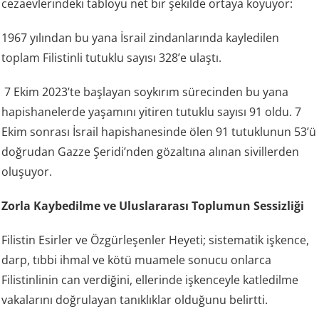
cezaevlerindeki tabloyu net bir şekilde ortaya koyuyor:
1967 yılından bu yana İsrail zindanlarında kayledilen
toplam Filistinli tutuklu sayısı 328’e ulaştı.
7 Ekim 2023’te başlayan soykırım sürecinden bu yana
hapishanelerde yaşamını yitiren tutuklu sayısı 91 oldu. 7
Ekim sonrası İsrail hapishanesinde ölen 91 tutuklunun 53’ü
doğrudan Gazze Şeridi’nden gözaltına alınan sivillerden
oluşuyor.
Zorla Kaybedilme ve Uluslararası Toplumun Sessizliği
Filistin Esirler ve Özgürleşenler Heyeti; sistematik işkence,
darp, tıbbi ihmal ve kötü muamele sonucu onlarca
Filistinlinin can verdiğini, ellerinde işkenceyle katledilme
vakalarını doğrulayan tanıklıklar olduğunu belirtti.