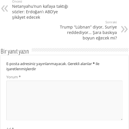
Öncesi
Netanyahu’nun kafaya taktığı
sözler: Erdoğan’ı ABD’ye
şikâyet edecek
Sonraki
Trump “Lübnan” diyor, Suriye
reddediyor… Şara baskıya
boyun eğecek mi?
Bir yanıt yazın
E-posta adresiniz yayınlanmayacak.
Gerekli alanlar
*
ile
işaretlenmişlerdir
Yorum
*