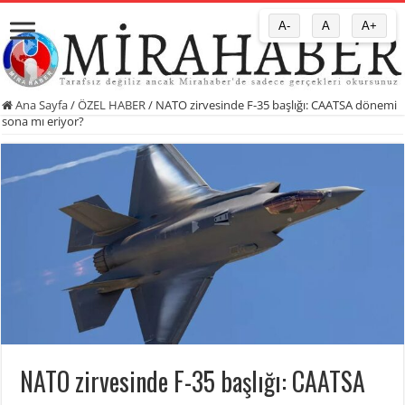
A-
A
A+
Ana Sayfa
/
ÖZEL HABER
/
NATO zirvesinde F-35 başlığı: CAATSA dönemi
sona mı eriyor?
NATO zirvesinde F-35 başlığı: CAATSA