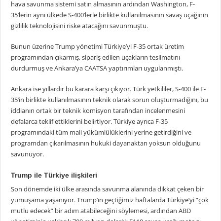
hava savunma sistemi satın almasının ardından Washington, F-
35’lerin aynı ülkede S-400’lerle birlikte kullanılmasının savaş uçağının
gizlilik teknolojisini riske atacağını savunmuştu.
Bunun üzerine Trump yönetimi Türkiye’yi F-35 ortak üretim
programından çıkarmış, sipariş edilen uçakların teslimatını
durdurmuş ve Ankara’ya CAATSA yaptırımları uygulanmıştı.
Ankara ise yıllardır bu karara karşı çıkıyor. Türk yetkililer, S-400 ile F-
35’in birlikte kullanılmasının teknik olarak sorun oluşturmadığını, bu
iddianın ortak bir teknik komisyon tarafından incelenmesini
defalarca teklif ettiklerini belirtiyor. Türkiye ayrıca F-35
programındaki tüm mali yükümlülüklerini yerine getirdiğini ve
programdan çıkarılmasının hukuki dayanaktan yoksun olduğunu
savunuyor.
Trump ile Türkiye ilişkileri
Son dönemde iki ülke arasında savunma alanında dikkat çeken bir
yumuşama yaşanıyor. Trump’ın geçtiğimiz haftalarda Türkiye’yi “çok
mutlu edecek” bir adım atabileceğini söylemesi, ardından ABD