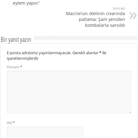
eylem yapın”
Sonraki
Macron’un otelinin civarında
patlama: Şam yeniden
bombalarla sarsıldı
Bir yanıt yazın
E-posta adresiniz yayınlanmayacak.
Gerekli alanlar
*
ile
işaretlenmişlerdir
Yorum
*
Ad
*