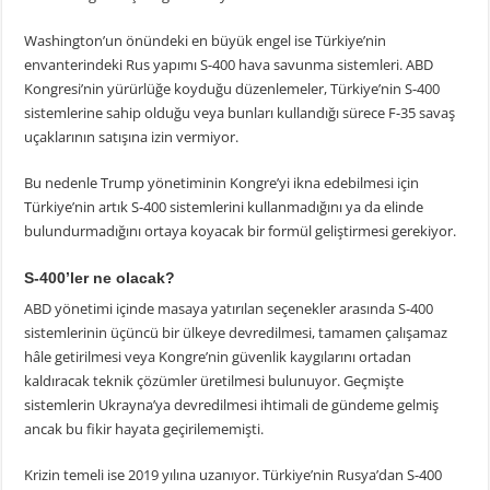
Washington’un önündeki en büyük engel ise Türkiye’nin
envanterindeki Rus yapımı S-400 hava savunma sistemleri. ABD
Kongresi’nin yürürlüğe koyduğu düzenlemeler, Türkiye’nin S-400
sistemlerine sahip olduğu veya bunları kullandığı sürece F-35 savaş
uçaklarının satışına izin vermiyor.
Bu nedenle Trump yönetiminin Kongre’yi ikna edebilmesi için
Türkiye’nin artık S-400 sistemlerini kullanmadığını ya da elinde
bulundurmadığını ortaya koyacak bir formül geliştirmesi gerekiyor.
S-400’ler ne olacak?
ABD yönetimi içinde masaya yatırılan seçenekler arasında S-400
sistemlerinin üçüncü bir ülkeye devredilmesi, tamamen çalışamaz
hâle getirilmesi veya Kongre’nin güvenlik kaygılarını ortadan
kaldıracak teknik çözümler üretilmesi bulunuyor. Geçmişte
sistemlerin Ukrayna’ya devredilmesi ihtimali de gündeme gelmiş
ancak bu fikir hayata geçirilememişti.
Krizin temeli ise 2019 yılına uzanıyor. Türkiye’nin Rusya’dan S-400