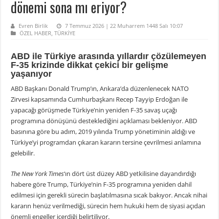
dönemi sona mı eriyor?
Evren Birlik
7 Temmuz 2026 | 22 Muharrem 1448 Salı 10:07
ÖZEL HABER
,
TÜRKİYE
ABD ile Türkiye arasında yıllardır çözülemeyen
F-35 krizinde dikkat çekici bir gelişme
yaşanıyor
ABD Başkanı Donald Trump’ın, Ankara’da düzenlenecek NATO
Zirvesi kapsamında Cumhurbaşkanı Recep Tayyip Erdoğan ile
yapacağı görüşmede Türkiye’nin yeniden F-35 savaş uçağı
programına dönüşünü desteklediğini açıklaması bekleniyor. ABD
basınına göre bu adım, 2019 yılında Trump yönetiminin aldığı ve
Türkiye’yi programdan çıkaran kararın tersine çevrilmesi anlamına
gelebilir.
The New York Times
‘ın dört üst düzey ABD yetkilisine dayandırdığı
habere göre Trump, Türkiye’nin F-35 programına yeniden dahil
edilmesi için gerekli sürecin başlatılmasına sıcak bakıyor. Ancak nihai
kararın henüz verilmediği, sürecin hem hukuki hem de siyasi açıdan
önemli engeller içerdiği belirtiliyor.