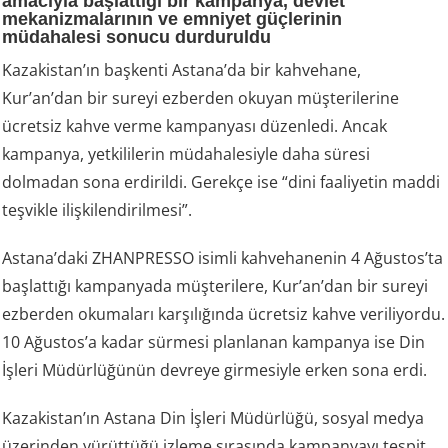
amacıyla başlattığı bir kampanya, devlet
mekanizmalarının ve emniyet güçlerinin
müdahalesi sonucu durduruldu
Kazakistan’ın başkenti Astana’da bir kahvehane,
Kur’an’dan bir sureyi ezberden okuyan müşterilerine
ücretsiz kahve verme kampanyası düzenledi. Ancak
kampanya, yetkililerin müdahalesiyle daha süresi
dolmadan sona erdirildi. Gerekçe ise “dini faaliyetin maddi
teşvikle ilişkilendirilmesi”.
Astana’daki ZHANPRESSO isimli kahvehanenin 4 Ağustos’ta
başlattığı kampanyada müşterilere, Kur’an’dan bir sureyi
ezberden okumaları karşılığında ücretsiz kahve veriliyordu.
10 Ağustos’a kadar sürmesi planlanan kampanya ise Din
İşleri Müdürlüğünün devreye girmesiyle erken sona erdi.
Kazakistan’ın Astana Din İşleri Müdürlüğü, sosyal medya
üzerinden yürüttüğü izleme sırasında kampanyayı tespit