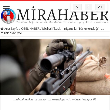
A-
A
A+
Ana Sayfa
/
ÖZEL HABER
/
Muhalif keskin nişancılar Türkmendağı’nda
milisleri avlıyor
muhalif keskin nisancilar turkmendagi nda milisleri avliyor 01