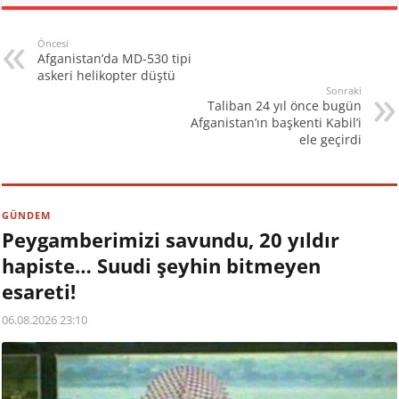
Öncesi
Afganistan’da MD-530 tipi
askeri helikopter düştü
Sonraki
Taliban 24 yıl önce bugün
Afganistan’ın başkenti Kabil’i
ele geçirdi
GÜNDEM
Peygamberimizi savundu, 20 yıldır
hapiste… Suudi şeyhin bitmeyen
esareti!
06.08.2026 23:10