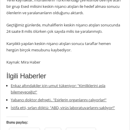
Yerel kaynaklar, muhaliflerin Türkmendağı çevresinde devriye atan
bir grup Esed milisini keskin nişancı atışları ile hedef alması sonucu
ölenlerin ve yaralananların olduğunu aktardı.
Geçtiğimiz günlerde, muhaliflerin keskin nişancı atışları sonucunda
24 saate 8 milis ölürken çok sayıda milis ise yaralanmıştı.
Karşılıklı yapılan keskin nişancı atışları sonucu taraflar hemen
hergün birçok mesubunu kaybediyor.
Kaynak: Mira Haber
İlgili Haberler
Enkaz altındakiler için umut tükeniyor: "Kimliklerini asla
bilemeyeceğiz!"
Yabancı doktor dehşeti.. "Esirlerin organlarını çalıyorlar!"
İstifa etti, sırları döktü: "ABD, virüs laboratuvarlarını saklıyor!"
Bunu paylaş: