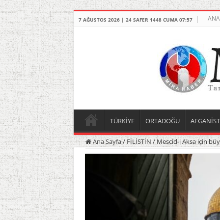
ANA
7 AĞUSTOS 2026 | 24 SAFER 1448 CUMA 07:57
TÜRKİYE
ORTADOĞU
AFGANİS
Ana Sayfa
/
FİLİSTİN
/
Mescid-i Aksa için büy