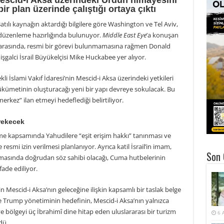
Mescid-i Aksa üzerindeki Ürdün himayesini
r plan üzerinde çalıştığı ortaya çıktı
Batılı kaynağın aktardığı bilgilere göre Washington ve Tel Aviv,
düzenleme hazırlığında bulunuyor.
Middle East Eye
’a konuşan
r arasında, resmi bir görevi bulunmamasına rağmen Donald
şgalci İsrail Büyükelçisi Mike Huckabee yer alıyor.
 İslami Vakıf İdaresi’nin Mescid-i Aksa üzerindeki yetkileri
hükümetinin oluşturacağı yeni bir yapı devreye sokulacak. Bu
merkez” ilan etmeyi hedeflediği belirtiliyor.
rekecek
me kapsamında Yahudilere “eşit erişim hakkı” tanınması ve
resmi izin verilmesi planlanıyor. Ayrıca katil İsrail’in imam,
Son 
nmasında doğrudan söz sahibi olacağı, Cuma hutbelerinin
fade ediliyor.
n Mescid-i Aksa’nın geleceğine ilişkin kapsamlı bir taslak belge
re Trump yönetiminin hedefinin, Mescid-i Aksa’nın yalnızca
e bölgeyi üç İbrahimî dine hitap eden uluslararası bir turizm
6 
dü.