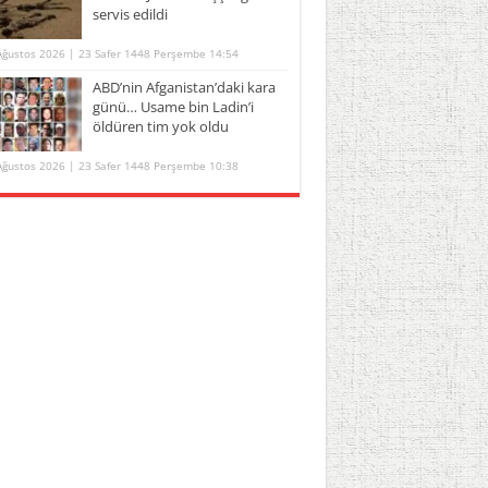
servis edildi
Ağustos 2026 | 23 Safer 1448 Perşembe 14:54
ABD’nin Afganistan’daki kara
günü… Usame bin Ladin’i
öldüren tim yok oldu
Ağustos 2026 | 23 Safer 1448 Perşembe 10:38