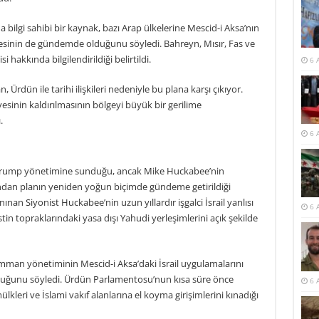
a bilgi sahibi bir kaynak, bazı Arap ülkelerine Mescid-i Aksa’nın
inin de gündemde olduğunu söyledi. Bahreyn, Mısır, Fas ve
i hakkında bilgilendirildiği belirtildi.
6 
 Ürdün ile tarihi ilişkileri nedeniyle bu plana karşı çıkıyor.
sinin kaldırılmasının bölgeyi büyük bir gerilime
.
6 
önce Trump yönetimine sunduğu, ancak Mike Huckabee’nin
ndan planın yeniden yoğun biçimde gündeme getirildiği
nınan Siyonist Huckabee’nin uzun yıllardır işgalci İsrail yanlısı
6 
istin topraklarındaki yasa dışı Yahudi yerleşimlerini açık şekilde
Amman yönetiminin Mescid-i Aksa’daki İsrail uygulamalarını
duğunu söyledi. Ürdün Parlamentosu’nun kısa süre önce
6 
mülkleri ve İslami vakıf alanlarına el koyma girişimlerini kınadığı