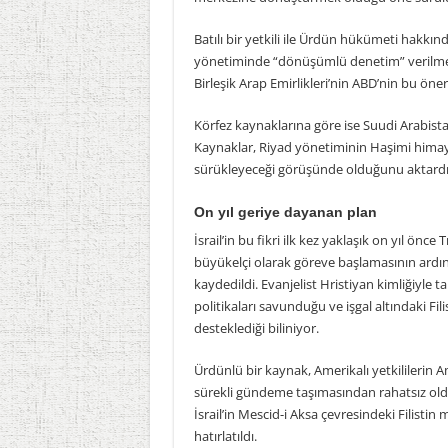
Batılı bir yetkili ile Ürdün hükümeti hakkınd
yönetiminde “dönüşümlü denetim” verilmes
Birleşik Arap Emirlikleri’nin ABD’nin bu öneris
Körfez kaynaklarına göre ise Suudi Arabistan,
Kaynaklar, Riyad yönetiminin Haşimi himaye
sürükleyeceği görüşünde olduğunu aktardı
On yıl geriye dayanan plan
İsrail’in bu fikri ilk kez yaklaşık on yıl 
büyükelçi olarak göreve başlamasının ardı
kaydedildi. Evanjelist Hristiyan kimliğiyle ta
politikaları savunduğu ve işgal altındaki Fil
desteklediği biliniyor.
Ürdünlü bir kaynak, Amerikalı yetkililerin 
sürekli gündeme taşımasından rahatsız ol
İsrail’in Mescid-i Aksa çevresindeki Filistin 
hatırlatıldı.