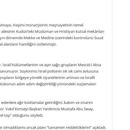
himaye, Haşimi monarşisinin meşruiyetinin temel
i ailesinin Kudüs’teki Müslüman ve Hristiyan kutsal mekânları
r. Aynı dönemde Mekke ve Medine üzerindeki kontrolünü Suud
l alanların hamiliğini üstlenmişti.
ler, İsrail hükümetlerinin ve aşırı sağcı grupların Mescid-i Aksa
avunuyor. Soykırımcı İsrail polisinin sık sık cami avlusuna
rupların bölgeye yönelik ziyaretlerinin artması ve İsrailli
tatükonun adım adım değiştirildiği yönündeki suçlamaları
badet edenlere ağır kısıtlamalar getirdiğini, bakım ve onarım
tiyor. Vakıf Konseyi Başkan Yardımcısı Mustafa Abu Sway,
el taşı” olduğunu söyledi.
dar olmadıklarını ancak planı “tamamen reddettiklerini” açıkladı.