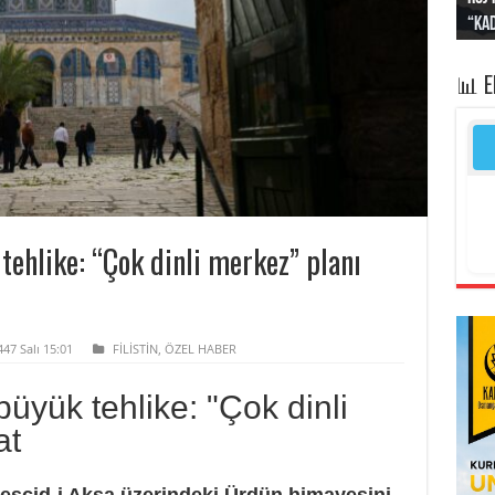
“Kad
Irak
yapt
kayı
bası
📊 
tehlike: “Çok dinli merkez” planı
447 Salı 15:01
FİLİSTİN
,
ÖZEL HABER
büyük tehlike: "Çok dinli
at