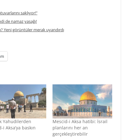
atuvarlarını saklıyor!"
di de namaz yasağı!
m? Yeni görüntüler merak uyandırdı
am
k Yahudilerden
Mescid-i Aksa hatibi: İsrail
-i Aksa’ya baskın
planlarını her an
gerçekleştirebilir