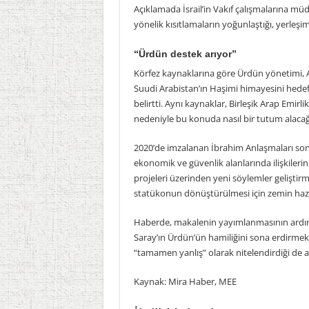
Açıklamada İsrail’in Vakıf çalışmalarına müda
yönelik kısıtlamaların yoğunlaştığı, yerleşimci
“Ürdün destek arıyor”
Körfez kaynaklarına göre Ürdün yönetimi, AB
Suudi Arabistan’ın Haşimi himayesini hedef 
belirtti. Aynı kaynaklar, Birleşik Arap Emirlikle
nedeniyle bu konuda nasıl bir tutum alacağı
2020’de imzalanan İbrahim Anlaşmaları sonr
ekonomik ve güvenlik alanlarında ilişkilerini 
projeleri üzerinden yeni söylemler geliştirme
statükonun dönüştürülmesi için zemin hazır
Haberde, makalenin yayımlanmasının ardınd
Saray’ın Ürdün’ün hamiliğini sona erdirmek i
“tamamen yanlış” olarak nitelendirdiği de ak
Kaynak: Mira Haber, MEE