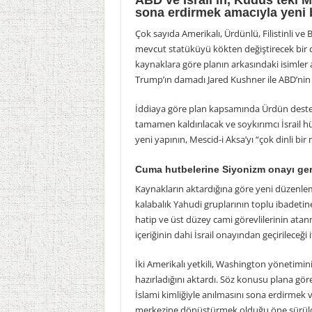
ABD ve İsrail’in, Kudüs’teki 
sona erdirmek amacıyla yeni bi
Çok sayıda Amerikalı, Ürdünlü, Filistinli ve 
mevcut statüküyü kökten değiştirecek bir 
kaynaklara göre planın arkasındaki isimle
Trump’ın damadı Jared Kushner ile ABD’nin i
İddiaya göre plan kapsamında Ürdün destekli
tamamen kaldırılacak ve soykırımcı İsrail 
yeni yapının, Mescid-i Aksa’yı “çok dinli bir 
Cuma hutbelerine Siyonizm onayı ge
Kaynakların aktardığına göre yeni düzenle
kalabalık Yahudi gruplarının toplu ibadetine 
hatip ve üst düzey cami görevlilerinin ata
içeriğinin dahi İsrail onayından geçirileceği i
İki Amerikalı yetkili, Washington yönetimini
hazırladığını aktardı. Söz konusu plana gö
İslami kimliğiyle anılmasını sona erdirmek v
merkezine dönüştürmek olduğu öne sürül