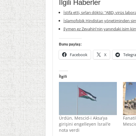
İlgili Haberler
İstifa etti, sırları döktü: "ABD, virüs labor
İslamofobik Hindistan yönetiminden şim
Eymen ez Zevahiri'nin yanındaki isim ki
Bunu paylaş:
Facebook
X
Telegr
İlgili
Ürdün, Mescid-i Aksa’ya
Fanati
girişini engelleyen İsrail’e
Mescid
nota verdi