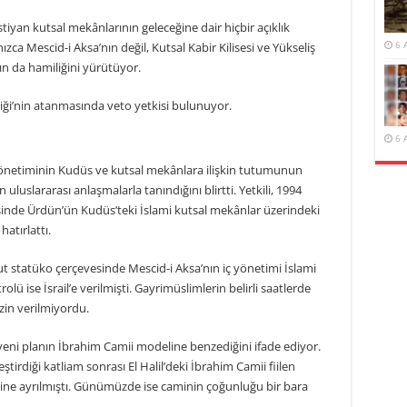
tiyan kutsal mekânlarının geleceğine dair hiçbir açıklık
6 
ızca Mescid-i Aksa’nın değil, Kutsal Kabir Kilisesi ve Yükseliş
nın da hamiliğini yürütüyor.
i’nin atanmasında veto yetkisi bulunuyor.
6 
netiminin Kudüs ve kutsal mekânlara ilişkin tutumunun
luslararası anlaşmalarla tanındığını blirtti. Yetkili, 1994
sinde Ürdün’ün Kudüs’teki İslami kutsal mekânlar üzerindeki
hatırlattı.
 statüko çerçevesinde Mescid-i Aksa’nın iç yönetimi İslami
rolü ise İsrail’e verilmişti. Gayrimüslimlerin belirli saatlerde
izin verilmiyordu.
 yeni planın İbrahim Camii modeline benzediğini ifade ediyor.
eştirdiği katliam sonrası El Halil’deki İbrahim Camii fiilen
ine ayrılmıştı. Günümüzde ise caminin çoğunluğu bir bara