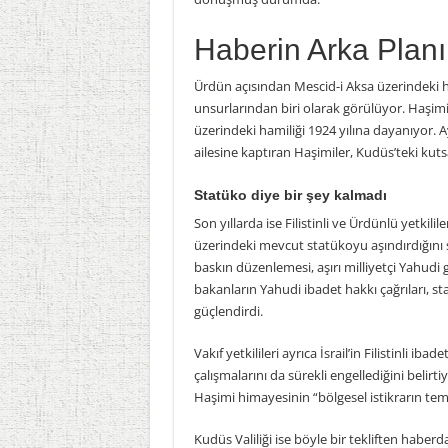
Haberin Arka Planı
Ürdün açısından Mescid-i Aksa üzerindeki 
unsurlarından biri olarak görülüyor. Haşim
üzerindeki hamiliği 1924 yılına dayanıyo
ailesine kaptıran Haşimiler, Kudüs’teki kutsa
Statüko diye bir şey kalmadı
Son yıllarda ise Filistinli ve Ürdünlü yetkili
üzerindeki mevcut statükoyu aşındırdığını s
baskın düzenlemesi, aşırı milliyetçi Yahudi g
bakanların Yahudi ibadet hakkı çağrıları, s
güçlendirdi.
Vakıf yetkilileri ayrıca İsrail’in Filistinli i
çalışmalarını da sürekli engellediğini belir
Haşimi himayesinin “bölgesel istikrarın tem
Kudüs Valiliği ise böyle bir tekliften haber