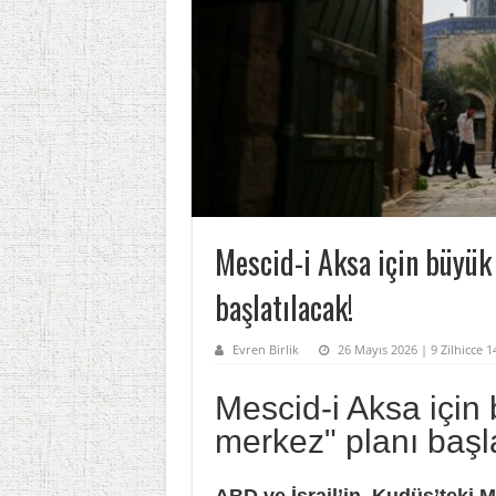
Mescid-i Aksa için büyük 
başlatılacak!
Evren Birlik
26 Mayıs 2026 | 9 Zilhicce 1
Mescid-i Aksa için 
merkez" planı başl