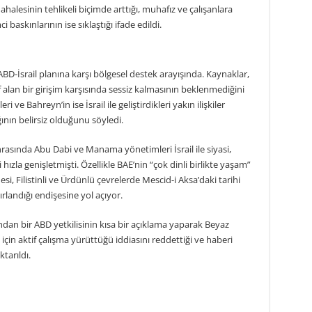
halesinin tehlikeli biçimde arttığı, muhafız ve çalışanlara
 baskınlarının ise sıklaştığı ifade edildi.
D-İsrail planına karşı bölgesel destek arayışında. Kaynaklar,
alan bir girişim karşısında sessiz kalmasının beklenmediğini
ri ve Bahreyn’in ise İsrail ile geliştirdikleri yakın ilişkiler
nın belirsiz olduğunu söyledi.
asında Abu Dabi ve Manama yönetimleri İsrail ile siyasi,
hızla genişletmişti. Özellikle BAE’nin “çok dinli birlikte yaşam”
si, Filistinli ve Ürdünlü çevrelerde Mescid-i Aksa’daki tarihi
landığı endişesine yol açıyor.
an bir ABD yetkilisinin kısa bir açıklama yaparak Beyaz
çin aktif çalışma yürüttüğü iddiasını reddettiği ve haberi
tarıldı.