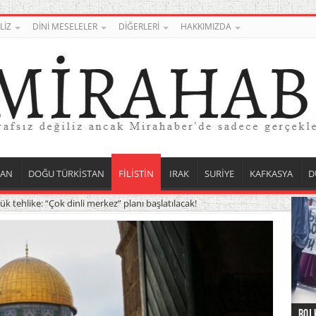
LİZ
DİNİ MESELELER
DİĞERLERİ
HAKKIMIZDA
TAN
DOĞU TÜRKİSTAN
FİLİSTİN
IRAK
SURİYE
KAFKASYA
D
ük tehlike: “Çok dinli merkez” planı başlatılacak!
Roj 
Orta
Düny
Suri
Uygu