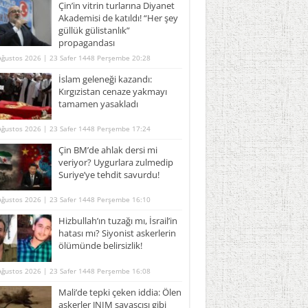
Çin’in vitrin turlarına Diyanet
Akademisi de katıldı! “Her şey
güllük gülistanlık”
propagandası
Ağustos 2026 | 23 Safer 1448 Perşembe 20:28
İslam geleneği kazandı:
Kırgızistan cenaze yakmayı
tamamen yasakladı
Ağustos 2026 | 23 Safer 1448 Perşembe 17:24
Çin BM’de ahlak dersi mi
veriyor? Uygurlara zulmedip
Suriye’ye tehdit savurdu!
Ağustos 2026 | 23 Safer 1448 Perşembe 16:10
Hizbullah’ın tuzağı mı, İsrail’in
hatası mı? Siyonist askerlerin
ölümünde belirsizlik!
Ağustos 2026 | 23 Safer 1448 Perşembe 16:08
Mali’de tepki çeken iddia: Ölen
askerler JNIM savaşçısı gibi