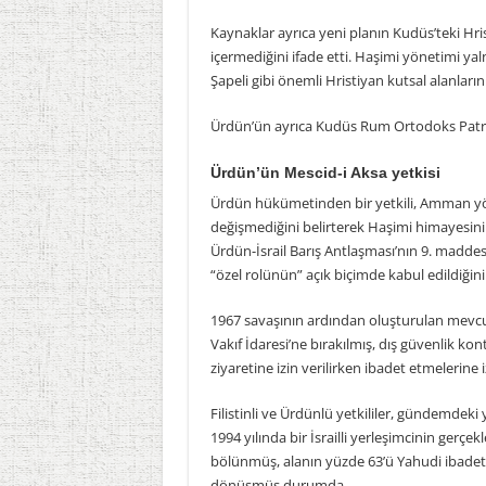
Kaynaklar ayrıca yeni planın Kudüs’teki Hris
içermediğini ifade etti. Haşimi yönetimi yaln
Şapeli gibi önemli Hristiyan kutsal alanları
Ürdün’ün ayrıca Kudüs Rum Ortodoks Patriğ
Ürdün’ün Mescid-i Aksa yetkisi
Ürdün hükümetinden bir yetkili, Amman yö
değişmediğini belirterek Haşimi himayesinin u
Ürdün-İsrail Barış Antlaşması’nın 9. madde
“özel rolünün” açık biçimde kabul edildiğini 
1967 savaşının ardından oluşturulan mevcut
Vakıf İdaresi’ne bırakılmış, dış güvenlik kont
ziyaretine izin verilirken ibadet etmelerine 
Filistinli ve Ürdünlü yetkililer, gündemdeki
1994 yılında bir İsrailli yerleşimcinin gerçekl
bölünmüş, alanın yüzde 63’ü Yahudi ibadet
dönüşmüş durumda.