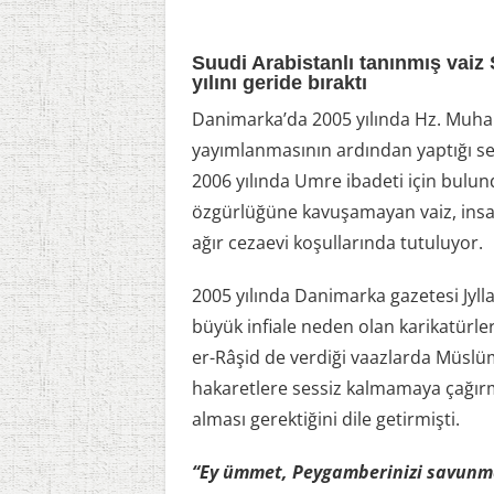
Suudi Arabistanlı tanınmış vaiz 
yılını geride bıraktı
Danimarka’da 2005 yılında Hz. Muham
yayımlanmasının ardından yaptığı se
2006 yılında Umre ibadeti için bulun
özgürlüğüne kavuşamayan vaiz, insan 
ağır cezaevi koşullarında tutuluyor.
2005 yılında Danimarka gazetesi Jyl
büyük infiale neden olan karikatürler
er-Râşid de verdiği vaazlarda Müslü
hakaretlere sessiz kalmamaya çağırm
alması gerektiğini dile getirmişti.
“Ey ümmet, Peygamberinizi savunm