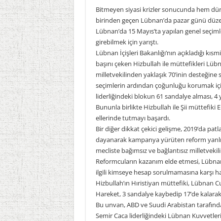
Bitmeyen siyasi krizler sonucunda hem dü
birinden geçen Lübnan’da pazar günü düzenle
Lübnan’da 15 Mayıs’ta yapılan genel seçiml
girebilmek için yarıştı.
Lübnan İçişleri Bakanlığı’nın açıkladığı kısmi
başını çeken Hizbullah ile müttefikleri Lü
milletvekilinden yaklaşık 70’inin desteğine 
seçimlerin ardından çoğunluğu korumak için 
liderliğindeki blokun 61 sandalye alması, 
Bununla birlikte Hizbullah ile Şii müttefiki
ellerinde tutmayı başardı.
Bir diğer dikkat çekici gelişme, 2019’da pa
dayanarak kampanya yürüten reform yanlıs
mecliste bağımsız ve bağlantısız milletvekili
Reformcuların kazanım elde etmesi, Lübnan
ilgili kimseye hesap sorulmamasına karşı ha
Hizbullah’ın Hıristiyan müttefiki, Lübnan 
Hareket, 3 sandalye kaybedip 17’de kalarak
Bu unvan, ABD ve Suudi Arabistan tarafında
Semir Caca liderliğindeki Lübnan Kuvvetler