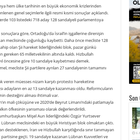
nya hem ülke tarihinin en büyük ekonomik krizlerinden
nen genel seçimlerle ilgili resmi kısmi sonuçlar açıklandı.
erde 103 listedeki 718 aday 128 sandalyeli parlamentoya
 sonuçlara göre, Ortadoğu’da İsrail’in işgallerine direnişin
bnan meclisinde çoğunluğu kaybetti. Daha önce mecliste 128
sahip olan Şii hareket liderliğindeki blok, pazar günkü
gereken 65 milletvekilinin altında kaldı. Hizbullah
4 yıl öncesine göre 10 sandalye kaybetmesi demek.
 Emel, mecliste Şii partilere ayrılan 27 sandalyenin tamamını
tlak veren müesses nizam karşıtı protesto hareketine
ı adayların en az 13 sandalye kazanması oldu. Reformcuların
nin desteğini alması ihtimali var.
Son 
’ın mali çöküşüne ve 2020’de Beyrut Limanı’ndaki patlamayla
lkın öfkesinin yansıması olarak değerlendirildi.
Cumhurbaşkanı Mişel Aun liderliğindeki Özgür Yurtsever
 Lübnan meclisindeki en büyük Hıristiyan blok olmaktan çıktı.
n desteklenen, İran ve Hizbullah karşıtlığında sınır tanımayan
6 
i partisine geçti. 19 sandalye kazanan Lübnan Kuvvetleri ve