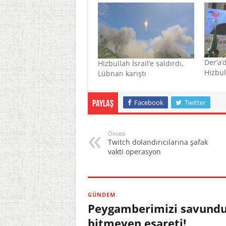
Der’a’
Hizbullah İsrail’e saldırdı,
Hizbul
Lübnan karıştı
Facebook
Twitter
Paylaş
Öncesi
Twitch dolandırıcılarına şafak
vakti operasyon
GÜNDEM
Peygamberimizi savundu,
bitmeyen esareti!