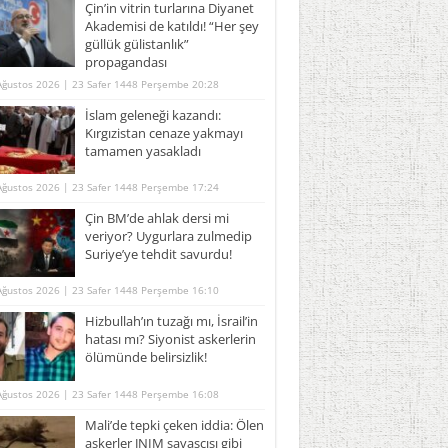
Çin’in vitrin turlarına Diyanet
Akademisi de katıldı! “Her şey
güllük gülistanlık”
propagandası
Ağustos 2026 | 23 Safer 1448 Perşembe 20:28
İslam geleneği kazandı:
Kırgızistan cenaze yakmayı
tamamen yasakladı
Ağustos 2026 | 23 Safer 1448 Perşembe 17:24
Çin BM’de ahlak dersi mi
veriyor? Uygurlara zulmedip
Suriye’ye tehdit savurdu!
Ağustos 2026 | 23 Safer 1448 Perşembe 16:10
Hizbullah’ın tuzağı mı, İsrail’in
hatası mı? Siyonist askerlerin
ölümünde belirsizlik!
Ağustos 2026 | 23 Safer 1448 Perşembe 16:08
Mali’de tepki çeken iddia: Ölen
askerler JNIM savaşçısı gibi