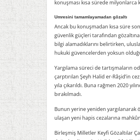
konuşması kısa sürede milyonlarca ki
Umresini tamamlayamadan gözaltı
Ancak bu konuşmadan kısa süre sonr
güvenlik güçleri tarafından gözaltına
bilgi alamadıklarını belirtirken, ulusl
hukuki güvencelerden yoksun olduğu
Yargılama süreci de tartışmaların odağ
çarptırılan Şeyh Halid er-Râşid’in ce
yıla çıkarıldı. Buna rağmen 2020 yıl
bırakılmadı.
Bunun yerine yeniden yargılanarak ö
ulaşan yeni hapis cezalarına mahkûm
Birleşmiş Milletler Keyfi Gözaltılar 