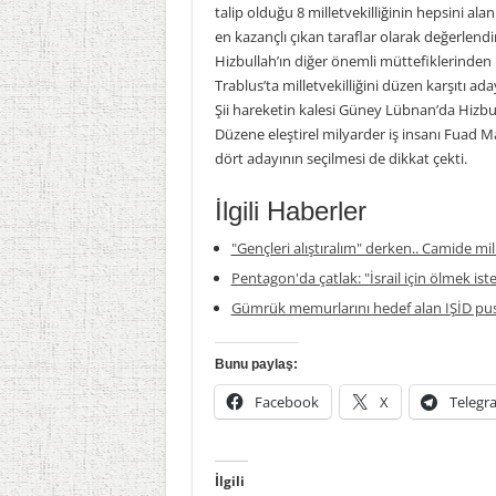
talip olduğu 8 milletvekilliğinin hepsini alan
en kazançlı çıkan taraflar olarak değerlendir
Hizbullah’ın diğer önemli müttefiklerinden D
Trablus’ta milletvekilliğini düzen karşıtı ada
Şii hareketin kalesi Güney Lübnan’da Hizbull
Düzene eleştirel milyarder iş insanı Fuad Ma
dört adayının seçilmesi de dikkat çekti.
İlgili Haberler
"Gençleri alıştıralım" derken.. Camide mil
Pentagon'da çatlak: "İsrail için ölmek is
Gümrük memurlarını hedef alan IŞİD pus
Bunu paylaş:
Facebook
X
Telegr
İlgili