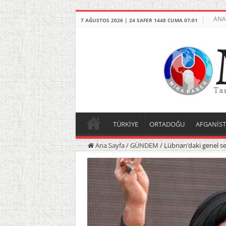
ANA
7 AĞUSTOS 2026 | 24 SAFER 1448 CUMA 07:01
TÜRKİYE
ORTADOĞU
AFGANİS
Ana Sayfa
/
GÜNDEM
/
Lübnan’daki genel se