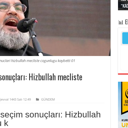
“Kad
Irak
yapt
kayı
bası
📊 
uclari hizbullah mecliste cogunlugu kaybetti 01
sonuçları: Hizbullah mecliste
evval 1443 Salı 12:49
GÜNDEM
seçim sonuçları: Hizbullah
u k