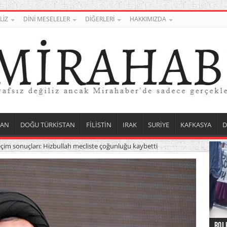
LİZ
DİNİ MESELELER
DİĞERLERİ
HAKKIMIZDA
TAN
DOĞU TÜRKİSTAN
FİLİSTİN
IRAK
SURİYE
KAFKASYA
D
çim sonuçları: Hizbullah mecliste çoğunluğu kaybetti
Roj 
Orta
Düny
Suri
Uygu