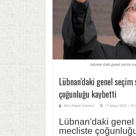
lubnan daki genel secim son
Lübnan’daki genel seçim 
çoğunluğu kaybetti
Mira Haber Editörü
17 Mayıs 2022 | 16 Ş
Lübnan'daki genel 
mecliste çoğunluğ