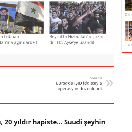
6 
da Lübnan
Beyrut’ta Hizbullah’ın çirkin
lah’ına ağır darbe !
dili Hz. Ayşe’ye uzandı!
6 
Sonraki
Bursa’da IŞİD iddiasıyla
operasyon düzenlendi
 20 yıldır hapiste… Suudi şeyhin