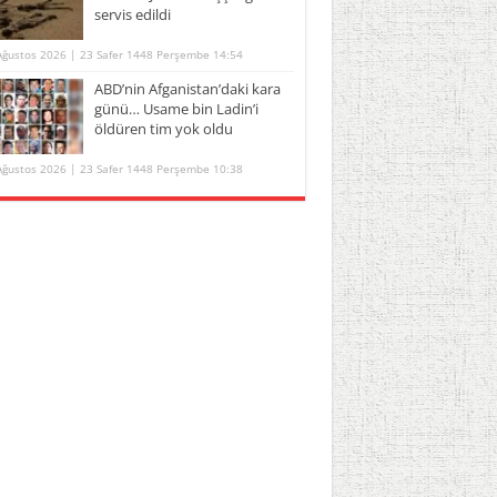
servis edildi
Ağustos 2026 | 23 Safer 1448 Perşembe 14:54
ABD’nin Afganistan’daki kara
günü… Usame bin Ladin’i
öldüren tim yok oldu
Ağustos 2026 | 23 Safer 1448 Perşembe 10:38