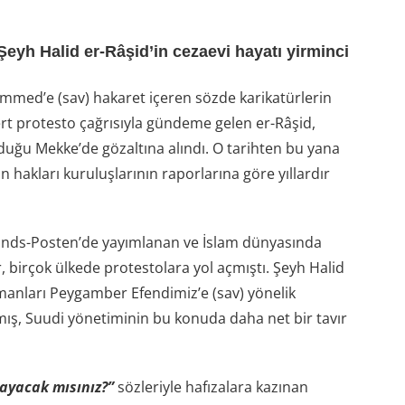
Şeyh Halid er-Râşid’in cezaevi hayatı yirminci
med’e (sav) hakaret içeren sözde karikatürlerin
rt protesto çağrısıyla gündeme gelen er-Râşid,
duğu Mekke’de gözaltına alındı. O tarihten bu yana
hakları kuruluşlarının raporlarına göre yıllardır
lands-Posten’de yayımlanan ve İslam dünyasında
, birçok ülkede protestolara yol açmıştı. Şeyh Halid
manları Peygamber Efendimiz’e (sav) yönelik
ış, Suudi yönetiminin bu konuda daha net bir tavır
ayacak mısınız?”
sözleriyle hafızalara kazınan