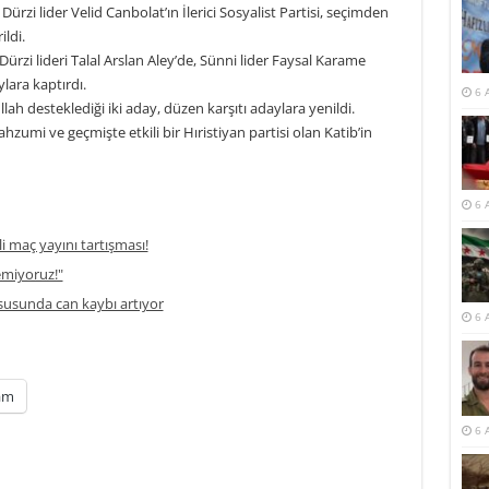
 Dürzi lider Velid Canbolat’ın İlerici Sosyalist Partisi, seçimden
ildi.
ürzi lideri Talal Arslan Aley’de, Sünni lider Faysal Karame
ylara kaptırdı.
6 
ah desteklediği iki aday, düzen karşıtı adaylara yenildi.
hzumi ve geçmişte etkili bir Hıristiyan partisi olan Katib’in
6 
li maç yayını tartışması!
temiyoruz!"
usunda can kaybı artıyor
6 
am
6 