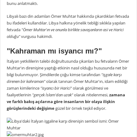
bunu anlatmaktı.
Libyalı bazı din adamları Ömer Muhtar hakkında çıkardıkları fetvada
bu ifadeleri kullandılar. Libya halkına yönelik tebliği sıklıkla yapılan
fetvada
"Ömer Muhtar'ın ve onunla birlikte savaşanların asi ve Harici
olduğu"
vurgusu hakimdi.
"Kahraman mı isyancı mı?"
İtalyan yetkililerin talebi doğrultusunda çıkarılan bu fetvaların Ömer
Muhtar'ın direnişine yaptığı etkinin nasıl olduğu hususunda net bir
bilgi bulunmuyor. Şimdilerde çoğu kimse tarafından
"işgale karşı
direnen bir kahraman"
olarak tanınan Ömer Muhtar'ın, idam edildiği
zaman kimilerince
"
isyancı bir Harici"
olarak görülmesi ve
faaliyetlerinin
"gerçek İslam'dan uzak"
olarak nitelenmesi,
zamana
ve farklı bakış açılarına göre insanların bir olaya ilişkin
görüşlerindeki değişime
güzel bir örnek teşkil ediyor.