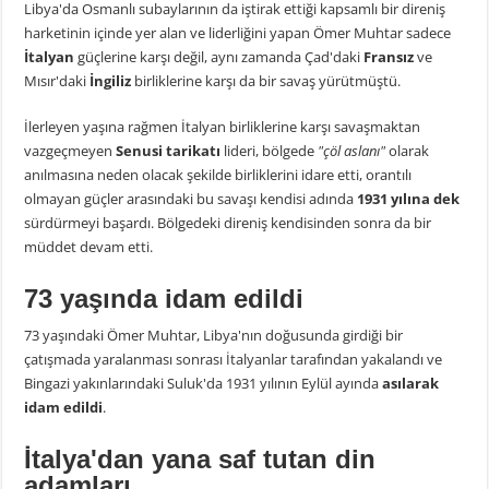
Libya'da Osmanlı subaylarının da iştirak ettiği kapsamlı bir direniş
harketinin içinde yer alan ve liderliğini yapan Ömer Muhtar sadece
İtalyan
güçlerine karşı değil, aynı zamanda Çad'daki
Fransız
ve
Mısır'daki
İngiliz
birliklerine karşı da bir savaş yürütmüştü.
İlerleyen yaşına rağmen İtalyan birliklerine karşı savaşmaktan
vazgeçmeyen
Senusi tarikatı
lideri, bölgede
"çöl aslanı"
olarak
anılmasına neden olacak şekilde birliklerini idare etti, orantılı
olmayan güçler arasındaki bu savaşı kendisi adında
1931 yılına dek
sürdürmeyi başardı. Bölgedeki direniş kendisinden sonra da bir
müddet devam etti.
73 yaşında idam edildi
73 yaşındaki Ömer Muhtar, Libya'nın doğusunda girdiği bir
çatışmada yaralanması sonrası İtalyanlar tarafından yakalandı ve
Bingazi yakınlarındaki Suluk'da 1931 yılının Eylül ayında
asılarak
idam edildi
.
İtalya'dan yana saf tutan din
adamları