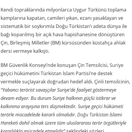
Kendi topraklarında milyonlarca Uygur Türkünü toplama
kamplarına kapatan, camileri yıkan, ezanı yasaklayan ve
sistematik bir soykırımla Doğu Türkistan’ı adeta dünya ile
bağı koparılmış bir açık hava hapishanesine dönüştüren
Çin, Birleşmiş Milletler (BM) kürsüsünden küstahça ahlak
dersi vermeye kalkıştı.
BM Güvenlik Konseyi’nde konuşan Çin Temsilcisi,
Suriye
geçici hükümetini Türkistan İslam Partisi’ne destek
vermekle suçlayarak doğrudan hedef aldı. Çinli temsilcinin,
“Yabancı terörist savaşçılar Suriye’de faaliyet göstermeye
devam ediyor. Bu durum Suriye halkının güçlü istikrar ve
kalkınma arayışına ters düşmektedir. Suriye geçici hükümeti
terörle mücadelede kararlı olmalıdır.
Doğu Türkistan
İslami
Hareketi dahil olmak üzere tüm uluslararası terör örgütleriyle
kararlılıkla mücadele etmelidir”
şeklindeki sözleri,