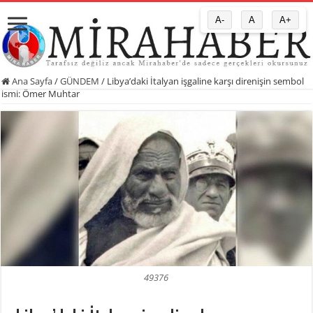
A-
A
A+
Ana Sayfa
/
GÜNDEM
/
Libya’daki İtalyan işgaline karşı direnişin sembol
ismi: Ömer Muhtar
49376