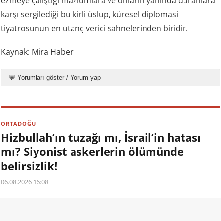
ezmeye çalıştığı mazlumlara ve onların yanında duranlara
karşı sergilediği bu kirli üslup, küresel diplomasi
tiyatrosunun en utanç verici sahnelerinden biridir.
Kaynak: Mira Haber
💬 Yorumları göster / Yorum yap
ORTADOĞU
Hizbullah’ın tuzağı mı, İsrail’in hatası
mı? Siyonist askerlerin ölümünde
belirsizlik!
06.08.2026 16:08