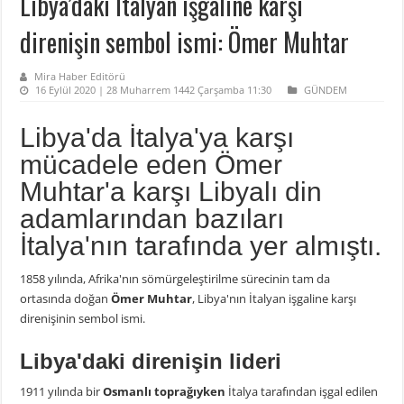
Libya’daki İtalyan işgaline karşı
direnişin sembol ismi: Ömer Muhtar
Mira Haber Editörü
16 Eylül 2020 | 28 Muharrem 1442 Çarşamba 11:30
GÜNDEM
Libya'da İtalya'ya karşı
mücadele eden Ömer
Muhtar'a karşı Libyalı din
adamlarından bazıları
İtalya'nın tarafında yer almıştı.
1858 yılında, Afrika'nın sömürgeleştirilme sürecinin tam da
ortasında doğan
Ömer Muhtar
, Libya'nın İtalyan işgaline karşı
direnişinin sembol ismi.
Libya'daki direnişin lideri
1911 yılında bir
Osmanlı toprağıyken
İtalya tarafından işgal edilen