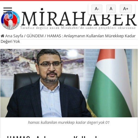
A-
A
A+
Ana Sayfa
/
GÜNDEM
/
HAMAS : Anlaşmanın Kullanılan Mürekkep Kadar
Değeri Yok
hamas kullanilan murekkep kadar degeri yok 01