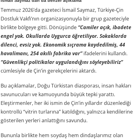
İsmail Saymaz’dan da benzer açıklama
Temmuz 2026’da gazeteci İsmail Saymaz, Türkiye-Çin
Dostluk Vakfı’nın organizasyonuyla bir grup gazeteciyle
birlikte bölgeye gitti. Dönüşünde
“Camiler açık, ibadete
engel yok. Okullarda Uygurca öğretiliyor. Sokaklarda
dilenci, evsiz yok. Ekonomik sıçrama kaydedilmiş, 44
havalimanı, 254 akıllı fabrika var”
ifadelerini kullandı.
“Güvenlikçi politikalar uygulandığını söyleyebiliriz”
cümlesiyle de Çin’in gerekçelerini aktardı.
Bu açıklamalar, Doğu Türkistan diasporası, insan hakları
savunucuları ve kamuoyunda büyük tepki yarattı.
Eleştirmenler, her iki ismin de Çin’in yıllardır düzenlediği
kontrollü “vitrin turlarına” katıldığını, yalnızca kendilerine
gösterilen yerleri anlattığını savundu.
Bununla birlikte hem soydaş hem dindaşlarımız olan