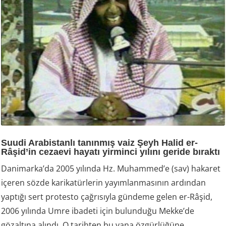
Suudi Arabistanlı tanınmış vaiz Şeyh Halid er-
Râşid’in cezaevi hayatı yirminci yılını geride bıraktı
Danimarka’da 2005 yılında Hz. Muhammed’e (sav) hakaret
içeren sözde karikatürlerin yayımlanmasının ardından
yaptığı sert protesto çağrısıyla gündeme gelen er-Râşid,
2006 yılında Umre ibadeti için bulunduğu Mekke’de
gözaltına alındı. O tarihten bu yana özgürlüğüne