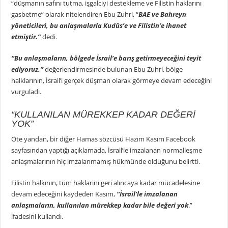
“düşmanın safını tutma, işgalciyi destekleme ve Filistin haklarını
gasbetme” olarak nitelendiren Ebu Zuhri, “
BAE ve Bahreyn
yöneticileri, bu anlaşmalarla Kudüs’e ve Filistin’e ihanet
etmiştir.”
dedi.
“Bu anlaşmaların, bölgede İsrail’e barış getirmeyeceğini teyit
ediyoruz.”
değerlendirmesinde bulunan Ebu Zuhri, bölge
halklarının, İsrail’i gerçek düşman olarak görmeye devam edeceğini
vurguladı.
“KULLANILAN MÜREKKEP KADAR DEĞERİ
YOK”
Öte yandan, bir diğer Hamas sözcüsü Hazım Kasım Facebook
sayfasından yaptığı açıklamada, İsrail’le imzalanan normalleşme
anlaşmalarının hiç imzalanmamış hükmünde olduğunu belirtti.
Filistin halkının, tüm haklarını geri alıncaya kadar mücadelesine
devam edeceğini kaydeden Kasım,
“İsrail’le imzalanan
anlaşmaların, kullanılan mürekkep kadar bile değeri yok
.”
ifadesini kullandı.