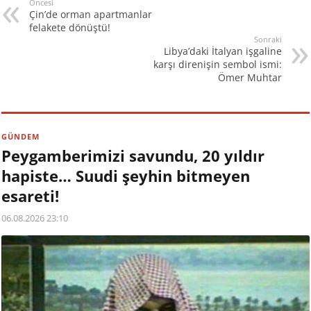
Öncesi
Çin’de orman apartmanlar
felakete dönüştü!
Sonraki
Libya’daki İtalyan işgaline
karşı direnişin sembol ismi:
Ömer Muhtar
GÜNDEM
Peygamberimizi savundu, 20 yıldır
hapiste… Suudi şeyhin bitmeyen
esareti!
06.08.2026 23:10