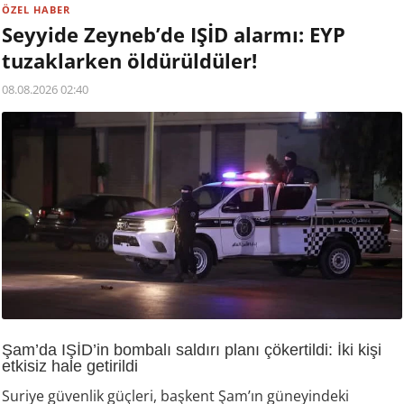
ÖZEL HABER
Seyyide Zeyneb’de IŞİD alarmı: EYP
tuzaklarken öldürüldüler!
08.08.2026 02:40
Şam’da IŞİD’in bombalı saldırı planı çökertildi: İki kişi
etkisiz hale getirildi
Suriye güvenlik güçleri, başkent Şam’ın güneyindeki