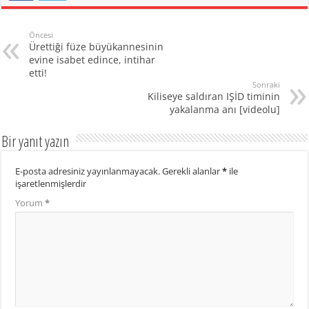
Öncesi
Ürettiği füze büyükannesinin
evine isabet edince, intihar
etti!
Sonraki
Kiliseye saldıran IŞİD timinin
yakalanma anı [videolu]
Bir yanıt yazın
E-posta adresiniz yayınlanmayacak.
Gerekli alanlar
*
ile
işaretlenmişlerdir
Yorum
*