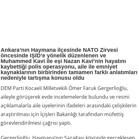
Ankara’nın Haymana ilçesinde NATO Zirvesi
öncesinde IŞİD’e yönelik düzenlenen ve
Muhammed Kavi ile eşi Nazan Kavi’nin hayatını
kaybettiği polis operasyonu, aile ile emniyet
kaynaklarının birbirinden tamamen farklı anlatımları
nedeniyle tartışma konusu oldu
DEM Parti Kocaeli Milletvekili Ömer Faruk Gergerlioğlu,
aileyle görüşerek evde incelemelerde bulundu ve resmi
açıklamalarla aile üyelerinin ifadeleri arasındaki çelişkilerin
araştırılması için İçişleri Bakanlığı tarafından müfettiş
görevlendirilmesi çağrısı yaptı.
Gergerlioğlu, Haymana’nın Sazağası köyünde gerçekleşen