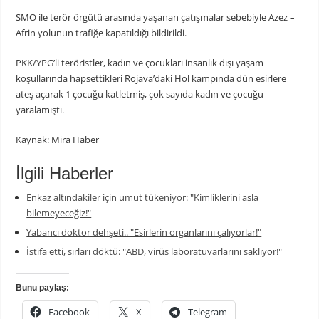
SMO ile terör örgütü arasında yaşanan çatışmalar sebebiyle Azez –
Afrin yolunun trafiğe kapatıldığı bildirildi.
PKK/YPG’li teröristler, kadın ve çocukları insanlık dışı yaşam
koşullarında hapsettikleri Rojava’daki Hol kampında dün esirlere
ateş açarak 1 çocuğu katletmiş, çok sayıda kadın ve çocuğu
yaralamıştı.
Kaynak: Mira Haber
İlgili Haberler
Enkaz altındakiler için umut tükeniyor: "Kimliklerini asla
bilemeyeceğiz!"
Yabancı doktor dehşeti.. "Esirlerin organlarını çalıyorlar!"
İstifa etti, sırları döktü: "ABD, virüs laboratuvarlarını saklıyor!"
Bunu paylaş:
Facebook
X
Telegram