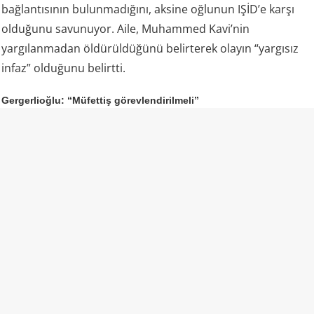
bağlantısının bulunmadığını, aksine oğlunun IŞİD’e karşı
olduğunu savunuyor. Aile, Muhammed Kavi’nin
yargılanmadan öldürüldüğünü belirterek olayın “yargısız
infaz” olduğunu belirtti.
Gergerlioğlu: “Müfettiş görevlendirilmeli”
DEM Parti Kocaeli Milletvekili Ömer Faruk Gergerlioğlu da
aile tarafından dile getirilen iddiaların ardından olayın
bütün yönleriyle araştırılması gerektiğini söyledi.
Gergerlioğlu, resmi makamların açıklamaları ile aile
bireylerinin anlattıkları arasında ciddi çelişkiler
bulunduğunu savunarak İçişleri Bakanlığı’na müfettiş
görevlendirmesi çağrısında bulundu.
Gergerlioğlu, daha önce konuyu İçişleri Bakanı Mustafa
Çiftçi’ye de sorduğunu belirterek, olayın yalnızca mevcut
resmi açıklamalar üzerinden değerlendirilmemesi