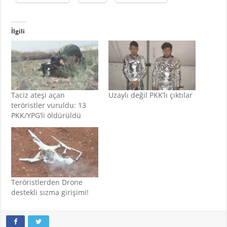
İlgili
Taciz ateşi açan
Uzaylı değil PKK’lı çıktılar
teröristler vuruldu: 13
PKK/YPG’li öldürüldü
Teröristlerden Drone
destekli sızma girişimi!