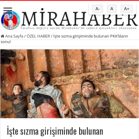
A-
A
A+
Ana Sayfa
/
ÖZEL HABER
/
İşte sızma girişiminde bulunan PKK’lıların
sonu!
İşte sızma girişiminde bulunan