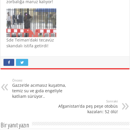
zorbalığa maruz kalıyor!
Sde Teiman’daki tecavüz
skandalı istifa getirdi!
Öncesi
Gazze’de acımasız kuşatma,
temiz su ve gıda engeliyle
katliam sürüyor..
Sonraki
Afganistan’da peş peşe otobüs
kazaları: 52 ölü!
Bir yanıt yazın