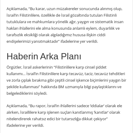
Açıklamada, “Bu karar, uzun müzakereler sonucunda alınmış olup,
İsrail’in Filistinlilere, özellikle de İsrail gözaltında tutulan Filistinli
tutuklulara ve mahkumlara yönelik ağır, yaygın ve sistematik insan
hakları ihlallerini ele alma konusunda anlamlı eylem, duyarlılık ve
tarafsızlık eksikliği olarak algıladığımız hususa ilişkin ciddi
endişelerimizi yansıtmaktadır” ifadelerine yer verildi.
Haberin Arka Planı
Örgütler, İsrail askerlerinin “Filistinlilere karşı cinsel şiddet
kullanımı… İsrail’in Filistinlilere karşı tecavüz, taciz, tecavüz tehditleri
ve zorla çıplak bırakma gibi çeşitli cinsel işkence biçimlerini yaygın bir
şekilde kullanması” hakkında BM uzmanıyla bilgi paylaştıklarını ve
belgelediklerini söyledi.
Açıklamada, “Bu rapor, İsrail’in ihlallerini sadece ‘iddialar’ olarak ele
alırken, İsraillilere karşı işlenen suçları kanıtlanmış ‘kanıtlar’ olarak
nitelendirerek rahatsız edici bir tutarsızlığa dikkat çekiyor”
ifadelerine yer verildi.