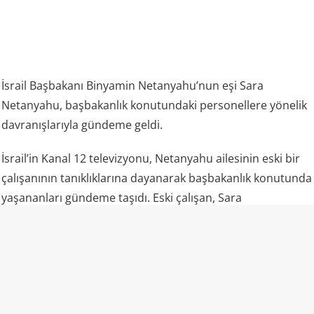
İsrail Başbakanı Binyamin Netanyahu’nun eşi Sara
Netanyahu, başbakanlık konutundaki personellere yönelik
davranışlarıyla gündeme geldi.
İsrail’in Kanal 12 televizyonu, Netanyahu ailesinin eski bir
çalışanının tanıklıklarına dayanarak başbakanlık konutunda
yaşananları gündeme taşıdı. Eski çalışan, Sara
Netanyahu’nun personele fiziksel müdahalede
bulunduğunu, onları aşağıladığını ve yabancı işçiler ile
Mizrahi Yahudilere karşı ayrımcı tutum sergilediğini anlattı.
Çalışanın aktardığına göre Sara Netanyahu, temizlikten
memnun kalmadığı zamanlarda personele müdahale