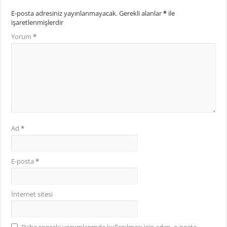
E-posta adresiniz yayınlanmayacak.
Gerekli alanlar
*
ile
işaretlenmişlerdir
Yorum
*
Ad
*
E-posta
*
İnternet sitesi
Daha sonraki yorumlarımda kullanılması için adım, e-posta