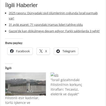
İlgili Haberler
2025 raporu: Dünyadaki sivil ölümlerinin çoğunda İsrail parmağı
var!
31 aylık esaret: 71 yaşındaki Hamas lideri tahliye oldu
Gazze'de kan dökülmeye devam ediyor: Farklı saldırılarda 3 şehit!
Bunu paylaş:
Facebook
X
Telegram
İlgili
“İsrail gözaltındaki
Filistinli’nin korkunç
itirafları: Tecavüz,
elektrik ve dayak!”
Filistinli esir kadınlar,
türlü işkence ve