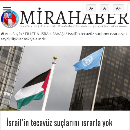
A-
A
A+
Ana Sayfa
/
FİLİSTİN-İSRAİL SAVAŞI
/
İsrail’in tecavüz suçlarını ısrarla yok
saydı; ilişkiler askıya alındı!
İsrail’in tecavüz suçlarını ısrarla yok