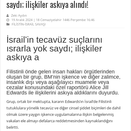
saydı; ilişkiler askıya alındı!
Zeki Aydın
19 Aralık 2024 | 18 Cemaziyelahir 1446 Perşembe 16:46
FİLİSTİN-İSRAİL SAVAŞI
İsrail'in tecavüz suçlarını
ısrarla yok saydı; ilişkiler
askıya a
Filistinli önde gelen insan hakları örgütlerinden
oluşan bir grup, BM’nin işkence ve diğer zalimce,
insanlık dışı veya aşağılayıcı muamele veya
cezalar konusundaki özel raportörü Alice Jill
Edwards ile ilişkilerini askıya aldıklarını duyurdu.
Grup, ortak bir mektupta, kararın Edwards’ın İsrail’de Filistinli
tutuklulara yönelik tecavüz ve diğer cinsel şiddet biçimleri de dahil
olmak üzere yaygın işkence uygulamalarına ilişkin belgelenmiş
vakaları ele almayı defalarca reddetmesinden kaynaklandığını
belirtti.