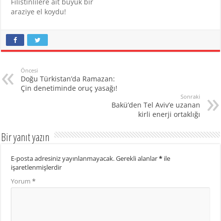
Filistinlilere ait büyük bir
araziye el koydu!
Öncesi
Doğu Türkistan’da Ramazan:
Çin denetiminde oruç yasağı!
Sonraki
Bakü’den Tel Aviv’e uzanan
kirli enerji ortaklığı
Bir yanıt yazın
E-posta adresiniz yayınlanmayacak.
Gerekli alanlar
*
ile
işaretlenmişlerdir
Yorum
*