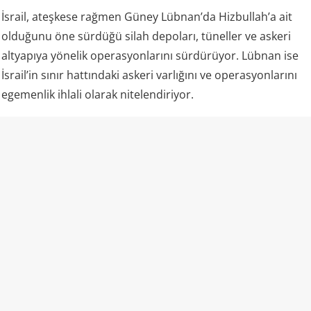
İsrail, ateşkese rağmen Güney Lübnan’da Hizbullah’a ait
olduğunu öne sürdüğü silah depoları, tüneller ve askeri
altyapıya yönelik operasyonlarını sürdürüyor. Lübnan ise
İsrail’in sınır hattındaki askeri varlığını ve operasyonlarını
egemenlik ihlali olarak nitelendiriyor.
Kaynak: Mira Haber
💬 Yorumları göster / Yorum yap
AFRİKA
Mali’de tepki çeken iddia: Ölen askerler
JNIM savaşçısı gibi servis edildi
06.08.2026 14:54