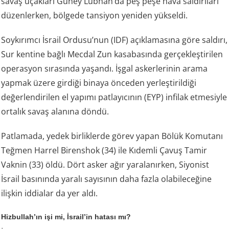
savaş uçakları Güney Lübnan’da peş peşe hava saldırıları
düzenlerken, bölgede tansiyon yeniden yükseldi.
Soykırımcı İsrail Ordusu’nun (IDF) açıklamasına göre saldırı,
Sur kentine bağlı Mecdal Zun kasabasında gerçekleştirilen
operasyon sırasında yaşandı. İşgal askerlerinin arama
yapmak üzere girdiği binaya önceden yerleştirildiği
değerlendirilen el yapımı patlayıcının (EYP) infilak etmesiyle
ortalık savaş alanına döndü.
Patlamada, yedek birliklerde görev yapan Bölük Komutanı
Teğmen Harrel Birenshok (34) ile Kıdemli Çavuş Tamir
Vaknin (33) öldü. Dört asker ağır yaralanırken, Siyonist
İsrail basınında yaralı sayısının daha fazla olabileceğine
ilişkin iddialar da yer aldı.
Hizbullah’ın işi mi, İsrail’in hatası mı?