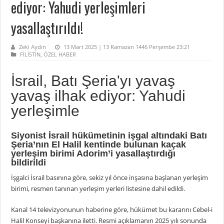
ediyor: Yahudi yerleşimleri
yasallaştırıldı!
Zeki Aydın
13 Mart 2025 | 13 Ramazan 1446 Perşembe 23:21
FİLİSTİN
,
ÖZEL HABER
İsrail, Batı Şeria'yı yavaş
yavaş ilhak ediyor: Yahudi
yerleşimle
Siyonist İsrail hükümetinin işgal altındaki Batı
Şeria’nın El Halil kentinde bulunan kaçak
yerleşim birimi Adorim’i yasallaştırdığı
bildirildi
İşgalci İsrail basınına göre, sekiz yıl önce inşasına başlanan yerleşim
birimi, resmen tanınan yerleşim yerleri listesine dahil edildi.
Kanal 14 televizyonunun haberine göre, hükümet bu kararını Cebel-i
Halil Konseyi başkanına iletti. Resmi açıklamanın 2025 yılı sonunda