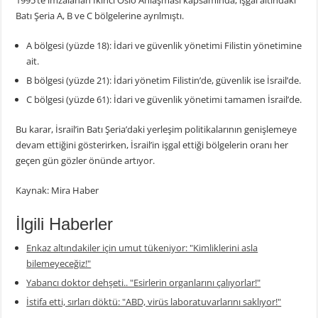
1995’te imzalanan İkinci Oslo Anlaşması kapsamında, işgal altındaki
Batı Şeria A, B ve C bölgelerine ayrılmıştı.
A bölgesi (yüzde 18): İdari ve güvenlik yönetimi Filistin yönetimine
ait.
B bölgesi (yüzde 21): İdari yönetim Filistin’de, güvenlik ise İsrail’de.
C bölgesi (yüzde 61): İdari ve güvenlik yönetimi tamamen İsrail’de.
Bu karar, İsrail’in Batı Şeria’daki yerleşim politikalarının genişlemeye
devam ettiğini gösterirken, İsrail’in işgal ettiği bölgelerin oranı her
geçen gün gözler önünde artıyor.
Kaynak: Mira Haber
İlgili Haberler
Enkaz altındakiler için umut tükeniyor: "Kimliklerini asla
bilemeyeceğiz!"
Yabancı doktor dehşeti.. "Esirlerin organlarını çalıyorlar!"
İstifa etti, sırları döktü: "ABD, virüs laboratuvarlarını saklıyor!"