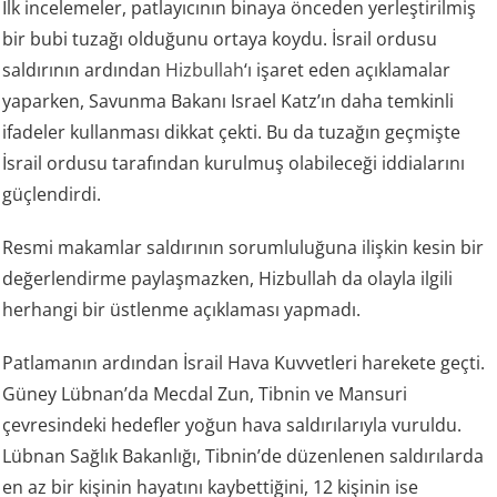
İlk incelemeler, patlayıcının binaya önceden yerleştirilmiş
bir bubi tuzağı olduğunu ortaya koydu. İsrail ordusu
saldırının ardından
Hizbullah
‘ı işaret eden açıklamalar
yaparken, Savunma Bakanı Israel Katz’ın daha temkinli
ifadeler kullanması dikkat çekti. Bu da tuzağın geçmişte
İsrail ordusu tarafından kurulmuş olabileceği iddialarını
güçlendirdi.
Resmi makamlar saldırının sorumluluğuna ilişkin kesin bir
değerlendirme paylaşmazken, Hizbullah da olayla ilgili
herhangi bir üstlenme açıklaması yapmadı.
Patlamanın ardından İsrail Hava Kuvvetleri harekete geçti.
Güney Lübnan’da Mecdal Zun, Tibnin ve Mansuri
çevresindeki hedefler yoğun hava saldırılarıyla vuruldu.
Lübnan Sağlık Bakanlığı, Tibnin’de düzenlenen saldırılarda
en az bir kişinin hayatını kaybettiğini, 12 kişinin ise