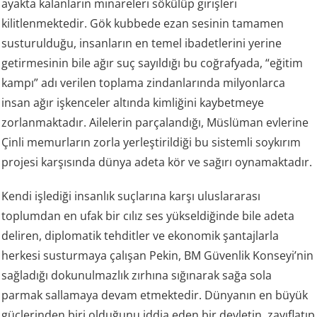
ayakta kalanların minareleri sökülüp girişleri
kilitlenmektedir. Gök kubbede ezan sesinin tamamen
susturulduğu, insanların en temel ibadetlerini yerine
getirmesinin bile ağır suç sayıldığı bu coğrafyada, “eğitim
kampı” adı verilen toplama zindanlarında milyonlarca
insan ağır işkenceler altında kimliğini kaybetmeye
zorlanmaktadır. Ailelerin parçalandığı, Müslüman evlerine
Çinli memurların zorla yerleştirildiği bu sistemli soykırım
projesi karşısında dünya adeta kör ve sağırı oynamaktadır.
Kendi işlediği insanlık suçlarına karşı uluslararası
toplumdan en ufak bir cılız ses yükseldiğinde bile adeta
deliren, diplomatik tehditler ve ekonomik şantajlarla
herkesi susturmaya çalışan Pekin, BM Güvenlik Konseyi’nin
sağladığı dokunulmazlık zırhına sığınarak sağa sola
parmak sallamaya devam etmektedir. Dünyanın en büyük
güçlerinden biri olduğunu iddia eden bir devletin, zayıflatıp