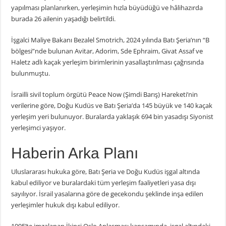
yapılması planlanırken, yerleşimin hızla büyüdüğü ve hâlihazırda
burada 26 ailenin yaşadığı belirtildi.
İşgalci Maliye Bakanı Bezalel Smotrich, 2024 yılında Batı Şeria’nın “B
bölgesi”nde bulunan Avitar, Adorim, Sde Ephraim, Givat Assaf ve
Haletz adlı kaçak yerleşim birimlerinin yasallaştırılması çağrısında
bulunmuştu.
İsrailli sivil toplum örgütü Peace Now (Şimdi Barış) Hareketi’nin
verilerine göre, Doğu Kudüs ve Batı Şeria’da 145 büyük ve 140 kaçak
yerleşim yeri bulunuyor. Buralarda yaklaşık 694 bin yasadışı Siyonist
yerleşimci yaşıyor.
Haberin Arka Planı
Uluslararası hukuka göre, Batı Şeria ve Doğu Kudüs işgal altında
kabul ediliyor ve buralardaki tüm yerleşim faaliyetleri yasa dışı
sayılıyor. İsrail yasalarına göre de gecekondu şeklinde inşa edilen
yerleşimler hukuk dışı kabul ediliyor.