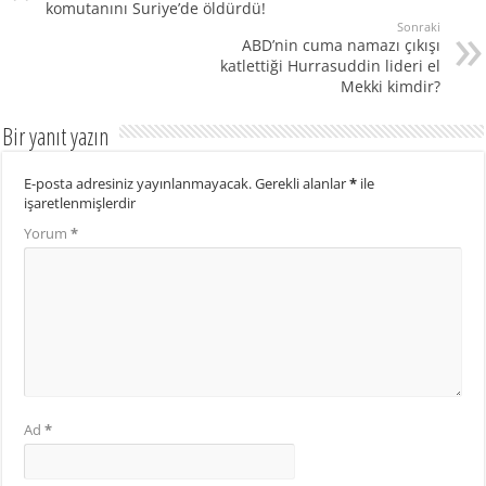
komutanını Suriye’de öldürdü!
Sonraki
ABD’nin cuma namazı çıkışı
katlettiği Hurrasuddin lideri el
Mekki kimdir?
Bir yanıt yazın
E-posta adresiniz yayınlanmayacak.
Gerekli alanlar
*
ile
işaretlenmişlerdir
Yorum
*
Ad
*