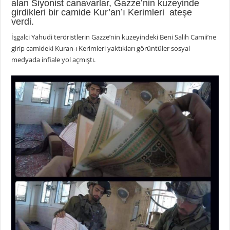
alan Siyonist canavarlar, Gazze’nin kuzeyinde
girdikleri bir camide Kur’an’ı Kerimleri ateşe
verdi.
İşgalci Yahudi teröristlerin Gazze’nin kuzeyindeki Beni Salih Camii’ne
girip camideki Kuran-ı Kerimleri yaktıkları görüntüler sosyal
medyada infiale yol açmıştı.