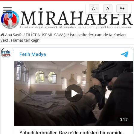
A-
A
A+
Ana Sayfa
/
FİLİSTİN-İSRAİL SAVAŞI
/
İsrail askerleri camide Kur’anları
yaktı, Hamas’tan çağrı!