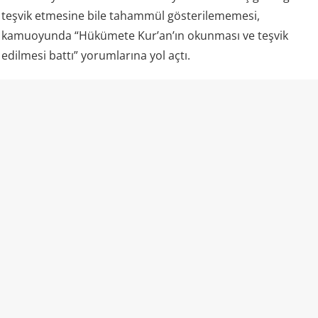
teşvik etmesine bile tahammül gösterilememesi,
kamuoyunda “Hükümete Kur’an’ın okunması ve teşvik
edilmesi battı” yorumlarına yol açtı.
Kazakistan ve “laiklik”
Kazakistan rejimi kendisini laik bir devlet olarak tanımlıyor
ve resmi mevzuatında vatandaşların vicdan ve din
özgürlüğünü güvence altına aldığını belirtiyor. Aynı kanun,
insanların dini inançlarını yayma ve dini faaliyetlere katılma
hakkına sahip olduğunu da ifade ediyor.
Ancak uygulamada dini alan üzerindeki devlet denetimi
oldukça geniş.
ABD
Uluslararası Dini Özgürlükler Komisyonu bile
(USCIRF), Kazakistan’daki dini özgürlük koşullarını “zayıf”
olarak nitelendiriyor ve özellikle devletin tercih ettiği İslam