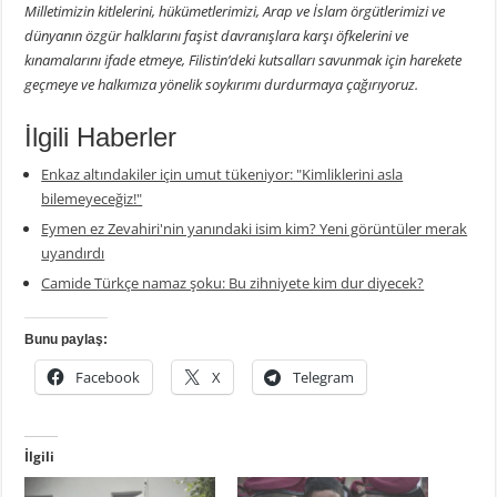
Milletimizin kitlelerini, hükümetlerimizi, Arap ve İslam örgütlerimizi ve
dünyanın özgür halklarını faşist davranışlara karşı öfkelerini ve
kınamalarını ifade etmeye, Filistin’deki kutsalları savunmak için harekete
geçmeye ve halkımıza yönelik soykırımı durdurmaya çağırıyoruz.
İlgili Haberler
Enkaz altındakiler için umut tükeniyor: "Kimliklerini asla
bilemeyeceğiz!"
Eymen ez Zevahiri'nin yanındaki isim kim? Yeni görüntüler merak
uyandırdı
Camide Türkçe namaz şoku: Bu zihniyete kim dur diyecek?
Bunu paylaş:
Facebook
X
Telegram
İlgili