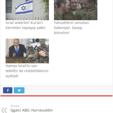
İsrail askerleri Kur’an’ı
Yahudilerin umutları
Kerimleri toplayıp yaktı!
tükeniyor: Savaşı
bitirelim!
Hamas İsrail’in son
teklifini de reddettiklerini
açıkladı
Öncesi
İşgalci ABD, Hurrasuddin