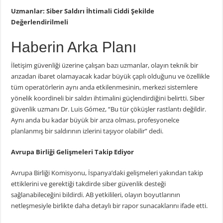
Uzmanlar: Siber Saldırı İhtimali Ciddi Şekilde
Değerlendirilmeli
Haberin Arka Planı
İletişim güvenliği üzerine çalışan bazı uzmanlar, olayın teknik bir
arızadan ibaret olamayacak kadar büyük çaplı olduğunu ve özellikle
tüm operatörlerin aynı anda etkilenmesinin, merkezi sistemlere
yönelik koordineli bir saldırı ihtimalini güçlendirdiğini belirtti. Siber
güvenlik uzmanı Dr. Luis Gómez, “Bu tür çöküşler rastlantı değildir.
Aynı anda bu kadar büyük bir arıza olması, profesyonelce
planlanmış bir saldırının izlerini taşıyor olabilir” dedi.
Avrupa Birliği Gelişmeleri Takip Ediyor
Avrupa Birliği Komisyonu, İspanya’daki gelişmeleri yakından takip
ettiklerini ve gerektiği takdirde siber güvenlik desteği
sağlanabileceğini bildirdi. AB yetkilileri, olayın boyutlarının
netleşmesiyle birlikte daha detaylı bir rapor sunacaklarını ifade etti.