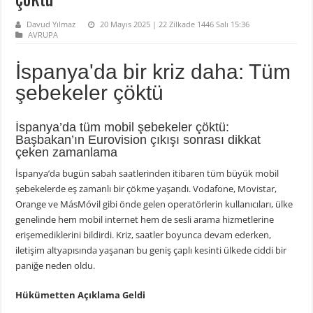
Davud Yılmaz
20 Mayıs 2025 | 22 Zilkade 1446 Salı 15:36
AVRUPA
İspanya'da bir kriz daha: Tüm
şebekeler çöktü
İspanya’da tüm mobil şebekeler çöktü:
Başbakan’ın Eurovision çıkışı sonrası dikkat
çeken zamanlama
İspanya’da bugün sabah saatlerinden itibaren tüm büyük mobil
şebekelerde eş zamanlı bir çökme yaşandı. Vodafone, Movistar,
Orange ve MásMóvil gibi önde gelen operatörlerin kullanıcıları, ülke
genelinde hem mobil internet hem de sesli arama hizmetlerine
erişemediklerini bildirdi. Kriz, saatler boyunca devam ederken,
iletişim altyapısında yaşanan bu geniş çaplı kesinti ülkede ciddi bir
paniğe neden oldu.
Hükümetten Açıklama Geldi