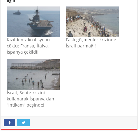
İlgili
Kızıldeniz koalisyonu
Faslı göçmenler krizinde
çöktü; Fransa, İtalya,
İsrail parmağı!
İspanya çekildi!
İsrail, Sebte krizini
kullanarak İspanya’dan
“intikam” peşinde!