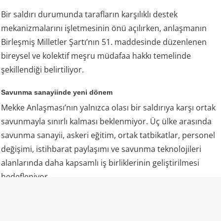
Bir saldırı durumunda tarafların karşılıklı destek
mekanizmalarını işletmesinin önü açılırken, anlaşmanın
Birleşmiş Milletler Şartı’nın 51. maddesinde düzenlenen
bireysel ve kolektif meşru müdafaa hakkı temelinde
şekillendiği belirtiliyor.
Savunma sanayiinde yeni dönem
Mekke Anlaşması’nın yalnızca olası bir saldırıya karşı ortak
savunmayla sınırlı kalması beklenmiyor. Üç ülke arasında
savunma sanayii, askeri eğitim, ortak tatbikatlar, personel
değişimi, istihbarat paylaşımı ve savunma teknolojileri
alanlarında daha kapsamlı iş birliklerinin geliştirilmesi
hedefleniyor.
Analistlere göre Ankara’nın son yıllarda geliştirdiği insansız
hava araçları, hava savunma sistemleri, savaş uçakları,