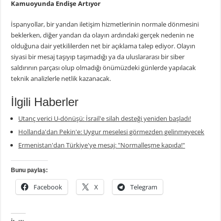
Kamuoyunda Endişe Artıyor
İspanyollar, bir yandan iletişim hizmetlerinin normale dönmesini
beklerken, diğer yandan da olayın ardındaki gerçek nedenin ne
olduğuna dair yetkililerden net bir açıklama talep ediyor. Olayın
siyasi bir mesaj taşıyıp taşımadığı ya da uluslararası bir siber
saldırının parçası olup olmadığı önümüzdeki günlerde yapılacak
teknik analizlerle netlik kazanacak.
İlgili Haberler
Utanç verici U-dönüşü: İsrail'e silah desteği yeniden başladı!
Hollanda'dan Pekin'e: Uygur meselesi görmezden gelinmeyecek
Ermenistan'dan Türkiye'ye mesaj: "Normalleşme kapıda!"
Bunu paylaş:
Facebook
X
Telegram