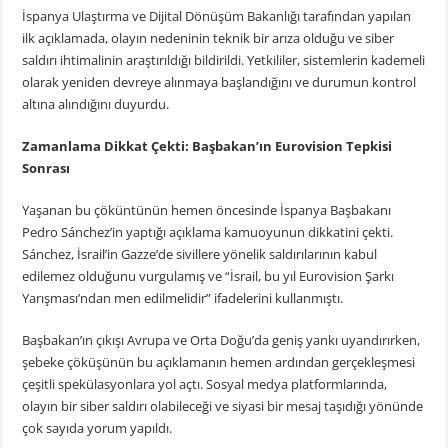
İspanya Ulaştırma ve Dijital Dönüşüm Bakanlığı tarafından yapılan
ilk açıklamada, olayın nedeninin teknik bir arıza olduğu ve siber
saldırı ihtimalinin araştırıldığı bildirildi. Yetkililer, sistemlerin kademeli
olarak yeniden devreye alınmaya başlandığını ve durumun kontrol
altına alındığını duyurdu.
Zamanlama Dikkat Çekti: Başbakan’ın Eurovision Tepkisi
Sonrası
Yaşanan bu çöküntünün hemen öncesinde İspanya Başbakanı
Pedro Sánchez’in yaptığı açıklama kamuoyunun dikkatini çekti.
Sánchez, İsrail’in Gazze’de sivillere yönelik saldırılarının kabul
edilemez olduğunu vurgulamış ve “İsrail, bu yıl Eurovision Şarkı
Yarışması’ndan men edilmelidir” ifadelerini kullanmıştı.
Başbakan’ın çıkışı Avrupa ve Orta Doğu’da geniş yankı uyandırırken,
şebeke çöküşünün bu açıklamanın hemen ardından gerçekleşmesi
çeşitli spekülasyonlara yol açtı. Sosyal medya platformlarında,
olayın bir siber saldırı olabileceği ve siyasi bir mesaj taşıdığı yönünde
çok sayıda yorum yapıldı.