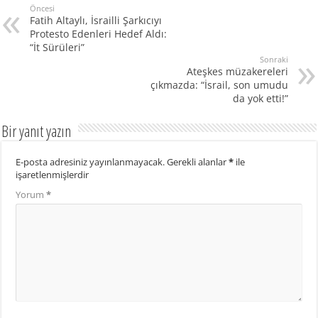
Öncesi
Fatih Altaylı, İsrailli Şarkıcıyı
Protesto Edenleri Hedef Aldı:
“İt Sürüleri”
Sonraki
Ateşkes müzakereleri
çıkmazda: “İsrail, son umudu
da yok etti!”
Bir yanıt yazın
E-posta adresiniz yayınlanmayacak.
Gerekli alanlar
*
ile
işaretlenmişlerdir
Yorum
*