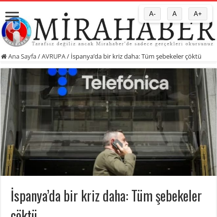
A-
A
A+
Ana Sayfa
/
AVRUPA
/
İspanya’da bir kriz daha: Tüm şebekeler çöktü
İspanya’da bir kriz daha: Tüm şebekeler
çöktü