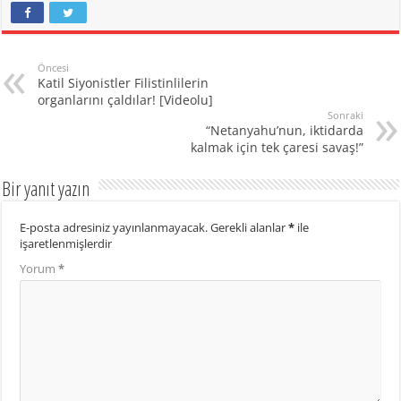
Öncesi
Katil Siyonistler Filistinlilerin
organlarını çaldılar! [Videolu]
Sonraki
“Netanyahu’nun, iktidarda
kalmak için tek çaresi savaş!”
Bir yanıt yazın
E-posta adresiniz yayınlanmayacak.
Gerekli alanlar
*
ile
işaretlenmişlerdir
Yorum
*