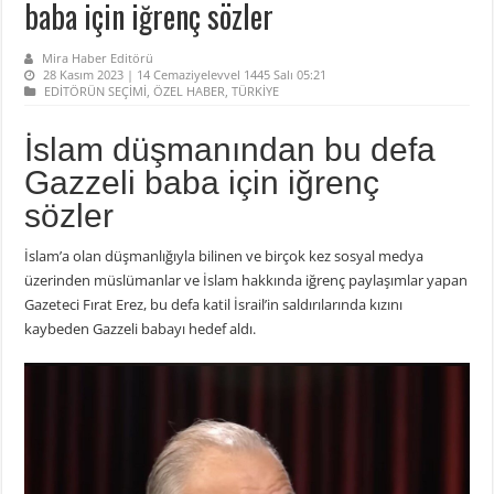
baba için iğrenç sözler
Mira Haber Editörü
28 Kasım 2023 | 14 Cemaziyelevvel 1445 Salı 05:21
EDİTÖRÜN SEÇİMİ
,
ÖZEL HABER
,
TÜRKİYE
İslam düşmanından bu defa
Gazzeli baba için iğrenç
sözler
İslam’a olan düşmanlığıyla bilinen ve birçok kez sosyal medya
üzerinden müslümanlar ve İslam hakkında iğrenç paylaşımlar yapan
Gazeteci Fırat Erez, bu defa katil İsrail’in saldırılarında kızını
kaybeden Gazzeli babayı hedef aldı.