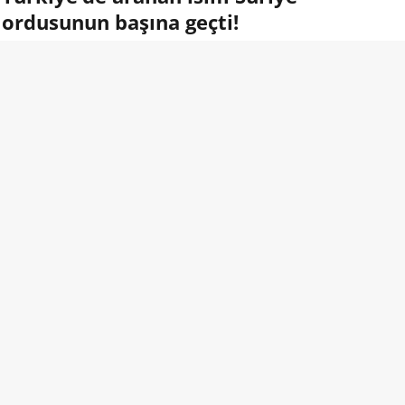
ordusunun başına geçti!
09.08.2026 13:00
Suriye hükümeti, Türkiye doğumlu Ömer Muhammed
Çiftçi’yi Suriye ordusunun 62. Tugay Komutanlığına atadı.
1980 yılında Osmaniye’de doğan Çiftçi, Beşar Esad
rejiminin devrilmesinin ardından Suriye vatandaşlığı aldı ve