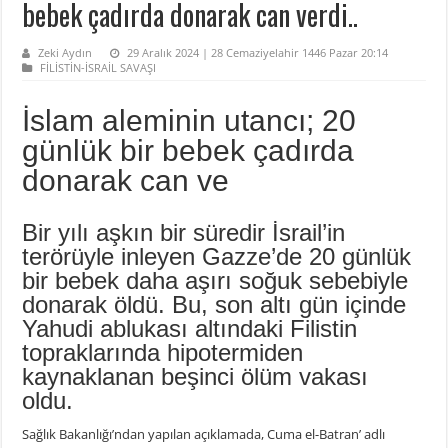
bebek çadırda donarak can verdi..
Zeki Aydın
29 Aralık 2024 | 28 Cemaziyelahir 1446 Pazar 20:14
FİLİSTİN-İSRAİL SAVAŞI
İslam aleminin utancı; 20
günlük bir bebek çadırda
donarak can ve
Bir yılı aşkın bir süredir İsrail’in
terörüyle inleyen Gazze’de 20 günlük
bir bebek daha aşırı soğuk sebebiyle
donarak öldü. Bu, son altı gün içinde
Yahudi ablukası altındaki Filistin
topraklarında hipotermiden
kaynaklanan beşinci ölüm vakası
oldu.
Sağlık Bakanlığı’ndan yapılan açıklamada, Cuma el-Batran’ adlı