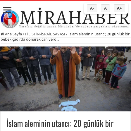
A-
A
A+
Ana Sayfa
/
FİLİSTİN-İSRAİL SAVAŞI
/
İslam aleminin utancı; 20 günlük bir
bebek çadırda donarak can verdi..
İslam aleminin utancı; 20 günlük bir