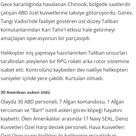
Gece karanlığında havalanan Chinook, bölgede saatlerdir
çatışan ABD özel kuvvetlerine takviye götürüyordu. Görev,
Tangi Vadisi’nde faaliyet gösteren üst düzey Taliban
komutanlarından Kari Tahir’i etkisiz hale getirmeyi
amaçlayan operasyonun bir parçasıydı.
Helikopter iniş yapmaya hazırlanırken Taliban unsurları
tarafından ateşlenen bir RPG roketi arka rotor sistemine
isabet etti. Kontrolünü kaybeden dev nakliye helikopteri
saniyeler içinde yere çakıldı. Kurtulan olmadı.
30 Amerikan askeri öldü
Olayda 30 ABD personeli, 7 Afgan komandosu, 1 Afgan
tercüman ve “Bart” isimli askeri görev köpeği hayatını
kaybetti. Ölen Amerikalılar arasında 17 Navy SEAL, Deniz
Kuvvetleri Özel Harp destek personeli, Hava Kuvvetleri
Özel Operasyon birlikleri ile helikopter mürettebatı