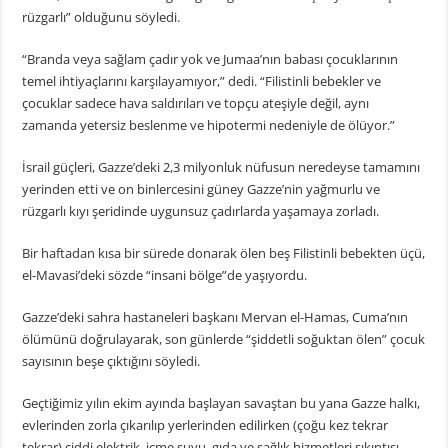
rüzgarlı” olduğunu söyledi.
“Branda veya sağlam çadır yok ve Jumaa’nın babası çocuklarının
temel ihtiyaçlarını karşılayamıyor,” dedi. “Filistinli bebekler ve
çocuklar sadece hava saldırıları ve topçu ateşiyle değil, aynı
zamanda yetersiz beslenme ve hipotermi nedeniyle de ölüyor.”
İsrail güçleri, Gazze’deki 2,3 milyonluk nüfusun neredeyse tamamını
yerinden etti ve on binlercesini güney Gazze’nin yağmurlu ve
rüzgarlı kıyı şeridinde uygunsuz çadırlarda yaşamaya zorladı.
Bir haftadan kısa bir sürede donarak ölen beş Filistinli bebekten üçü,
el-Mavasi’deki sözde “insani bölge”de yaşıyordu.
Gazze’deki sahra hastaneleri başkanı Mervan el-Hamas, Cuma’nın
ölümünü doğrulayarak, son günlerde “şiddetli soğuktan ölen” çocuk
sayısının beşe çıktığını söyledi.
Geçtiğimiz yılın ekim ayında başlayan savaştan bu yana Gazze halkı,
evlerinden zorla çıkarılıp yerlerinden edilirken (çoğu kez tekrar
tekrar) ciddi elektrik, içme suyu, gıda ve sağlık hizmetleri sıkıntısı