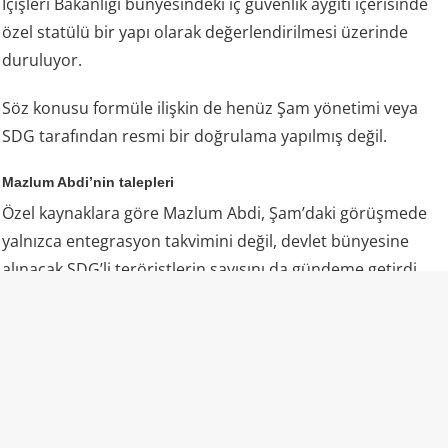
İçişleri Bakanlığı bünyesindeki iç güvenlik aygıtı içerisinde
özel statülü bir yapı olarak değerlendirilmesi üzerinde
duruluyor.
Söz konusu formüle ilişkin de henüz Şam yönetimi veya
SDG tarafından resmi bir doğrulama yapılmış değil.
Mazlum Abdi’nin talepleri
Özel kaynaklara göre Mazlum Abdi, Şam’daki görüşmede
yalnızca entegrasyon takvimini değil, devlet bünyesine
alınacak SDG’li teröristlerin sayısını da gündeme getirdi.
Abdi’nin, Suriye Savunma Bakanlığı bünyesinde
oluşturulacak birliklere daha fazla SDG mensubunun dahil
edilmesini talep ettiği belirtilirken, örgütün
feshedilmesinin ise tüm entegrasyon adımlarının
tamamlanmasının ardından açıklanmasını istediği ifade