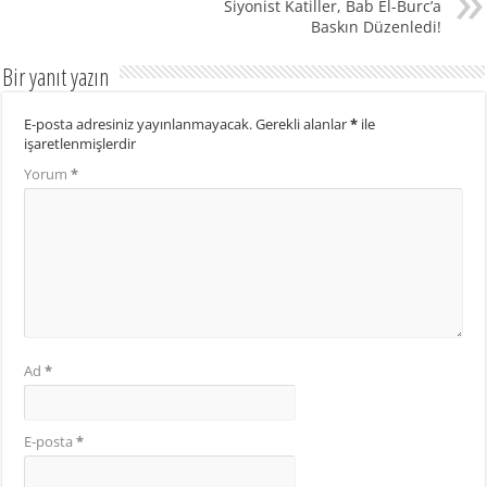
Siyonist Katiller, Bab El-Burc’a
Baskın Düzenledi!
Bir yanıt yazın
E-posta adresiniz yayınlanmayacak.
Gerekli alanlar
*
ile
işaretlenmişlerdir
Yorum
*
Ad
*
E-posta
*