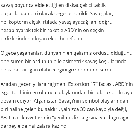
savaş boyunca elde ettiği en dikkat çekici taktik
başarılardan biri olarak değerlendirildi. Savaşçılar,
helikopterin alçak irtifada yavaşlayacağı anı doğru
hesaplayarak tek bir roketle ABD’nin en seçkin
birliklerinden oluşan ekibi hedef aldı.
O gece yaşananlar, dünyanın en gelişmiş ordusu olduğunu
öne süren bir ordunun bile asimetrik savaş koşullarında
ne kadar kırılgan olabileceğini gözler önüne serdi.
Aradan geçen yıllara rağmen “Extortion 17” faciası, ABD’nin
işgal tarihinin en ölümcül olaylarından biri olarak anılmaya
devam ediyor. Afganistan Savaşı’nın sembol olaylarından
biri haline gelen bu saldırı, yalnızca 39 can kaybıyla değil,
ABD özel kuvvetlerinin “yenilmezlik” algısına vurduğu ağır
darbeyle de hafızalara kazındı.