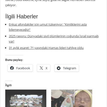
çekiyor.
İlgili Haberler
Enkaz altındakiler için umut tükeniyor: "Kimliklerini asla
bilemeyeceğiz!"
2025 raporu: Dünyadaki sivil ölümlerinin çoğunda İsrail parmağı
var!
31 aylık esaret: 71 yaşındaki Hamas lideri tahliye oldu
Bunu paylaş:
Facebook
X
Telegram
İlgili