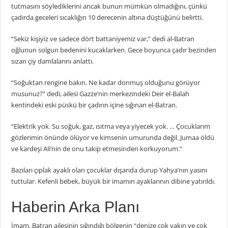
tutmasını söylediklerini ancak bunun mümkün olmadığını, çünkü
çadırda geceleri sıcaklığın 10 derecenin altına düştüğünü belirtti.
“Sekiz kişiyiz ve sadece dört battaniyemiz var,” dedi al-Batran
oğlunun solgun bedenini kucaklarken. Gece boyunca çadır bezinden
sızan çiy damlalarını anlattı.
“Soğuktan rengine bakın. Ne kadar donmuş olduğunu görüyor
musunuz?” dedi, ailesi Gazze’nin merkezindeki Deir el-Balah
kentindeki eski püskü bir çadırın içine sığınan el-Batran.
“Elektrik yok. Su soğuk, gaz, ısıtma veya yiyecek yok. … Çocuklarım
gözlerimin önünde ölüyor ve kimsenin umurunda değil. Jumaa öldü
ve kardeşi Ali’nin de onu takip etmesinden korkuyorum.”
Bazıları çıplak ayaklı olan çocuklar dışarıda durup Yahya’nın yasını
tuttular. Kefenli bebek, büyük bir imamın ayaklarının dibine yatırıldı.
Haberin Arka Planı
İmam, Batran ailesinin sığındığı bölgenin “denize çok yakın ve çok