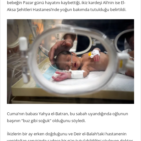
bebeğin Pazar günü hayatını kaybettiği, ikiz kardeşi Ali’nin ise El-
Aksa Şehitleri Hastanesi’nde yoğun bakımda tutulduğu belirtildi.
Cuma’nın babası Yahya el-Batran, bu sabah uyandığında oğlunun
başının “buz gibi soğuk” olduğunu söyledi.
İkizlerin bir ay erken doğduğunu ve Deir el-Balah’taki hastanenin
yenidoğan servisinde sadece bir gün tutulabildiğini söyleyen doktor,