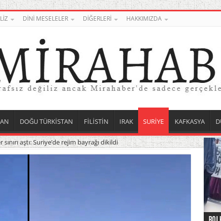
LİZ
DİNİ MESELELER
DİĞERLERİ
HAKKIMIZDA
TAN
DOĞU TÜRKİSTAN
FİLİSTİN
IRAK
SURİYE
KAFKASYA
D
er sınırı aştı: Suriye’de rejim bayrağı dikildi
Roj 
Orta
Düny
Suri
Uygu