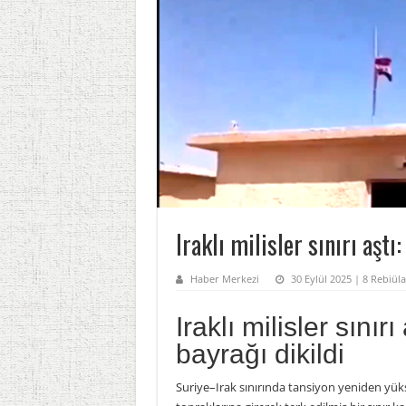
Iraklı milisler sınırı aştı
Haber Merkezi
30 Eylül 2025 | 8 Rebiüla
Iraklı milisler sınır
bayrağı dikildi
Suriye–Irak sınırında tansiyon yeniden yükse