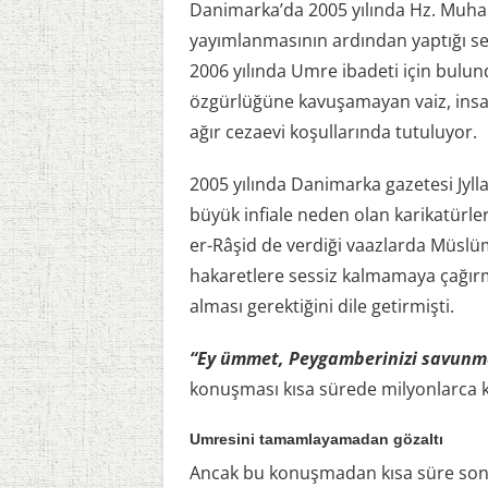
Danimarka’da 2005 yılında Hz. Muham
yayımlanmasının ardından yaptığı se
2006 yılında Umre ibadeti için bulun
özgürlüğüne kavuşamayan vaiz, insan 
ağır cezaevi koşullarında tutuluyor.
2005 yılında Danimarka gazetesi Jyl
büyük infiale neden olan karikatürler
er-Râşid de verdiği vaazlarda Müslü
hakaretlere sessiz kalmamaya çağırm
alması gerektiğini dile getirmişti.
“Ey ümmet, Peygamberinizi savunm
konuşması kısa sürede milyonlarca ki
Umresini tamamlayamadan gözaltı
Ancak bu konuşmadan kısa süre sonr