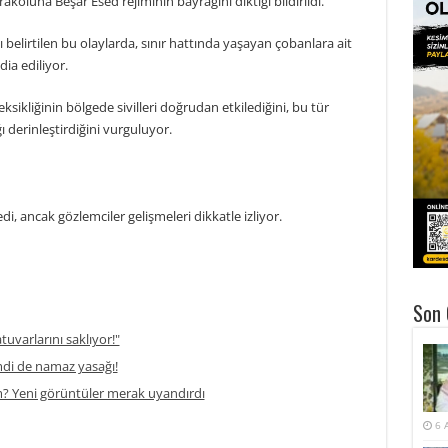
rakoluna Beşar Esed rejiminin bayrağını diktiği bildirildi.
belirtilen bu olaylarda, sınır hattında yaşayan çobanlara ait
ia ediliyor.
ikliğinin bölgede sivilleri doğrudan etkilediğini, bu tür
ığı derinleştirdiğini vurguluyor.
 ancak gözlemciler gelişmeleri dikkatle izliyor.
Son 
atuvarlarını saklıyor!"
di de namaz yasağı!
m? Yeni görüntüler merak uyandırdı
6 