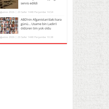
servis edildi
Ağustos 2026 | 23 Safer 1448 Perşembe 14:54
ABD’nin Afganistan’daki kara
günü… Usame bin Ladin’i
öldüren tim yok oldu
Ağustos 2026 | 23 Safer 1448 Perşembe 10:38