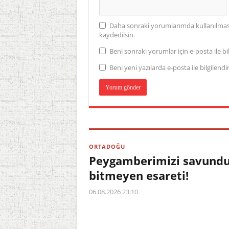
Daha sonraki yorumlarımda kullanılması 
kaydedilsin.
Beni sonraki yorumlar için e-posta ile bil
Beni yeni yazılarda e-posta ile bilgilendir
ORTADOĞU
Peygamberimizi savundu,
bitmeyen esareti!
06.08.2026 23:10