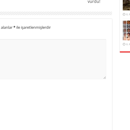
vurdu!
6 
 alanlar
*
ile işaretlenmişlerdir
6 