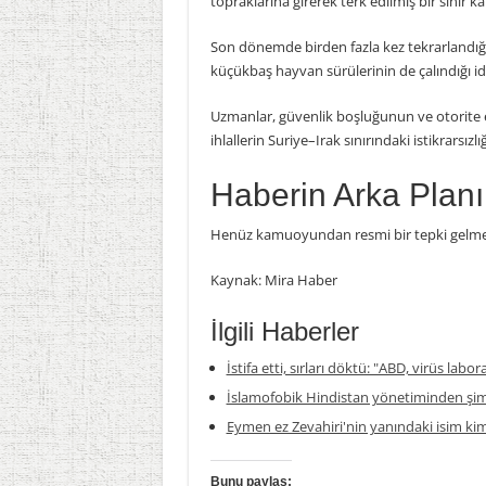
topraklarına girerek terk edilmiş bir sınır ka
Son dönemde birden fazla kez tekrarlandığı 
küçükbaş hayvan sürülerinin de çalındığı idd
Uzmanlar, güvenlik boşluğunun ve otorite eks
ihlallerin Suriye–Irak sınırındaki istikrarsızl
Haberin Arka Planı
Henüz kamuoyundan resmi bir tepki gelmedi,
Kaynak: Mira Haber
İlgili Haberler
İstifa etti, sırları döktü: "ABD, virüs labor
İslamofobik Hindistan yönetiminden şim
Eymen ez Zevahiri'nin yanındaki isim ki
Bunu paylaş: