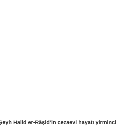
Şeyh Halid er-Râşid’in cezaevi hayatı yirminci