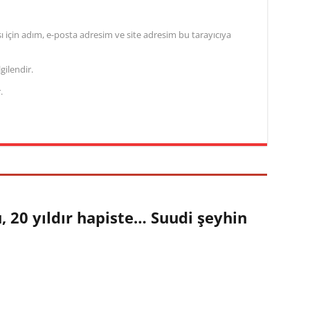
için adım, e-posta adresim ve site adresim bu tarayıcıya
gilendir.
.
 20 yıldır hapiste… Suudi şeyhin