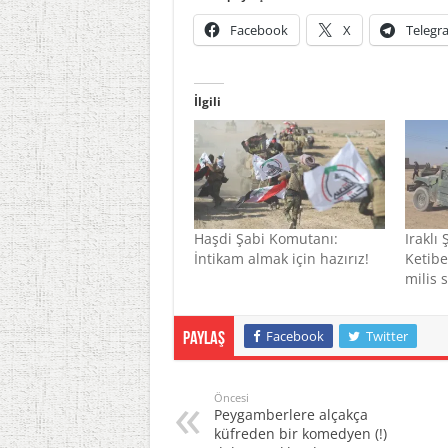
Facebook
X
Telegr
İlgili
Haşdi Şabi Komutanı:
Iraklı
İntikam almak için hazırız!
Ketibe
milis 
Facebook
Twitter
Paylaş
Öncesi
Peygamberlere alçakça
küfreden bir komedyen (!)