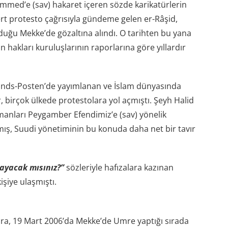
med’e (sav) hakaret içeren sözde karikatürlerin
rt protesto çağrısıyla gündeme gelen er-Râşid,
duğu Mekke’de gözaltına alındı. O tarihten bu yana
hakları kuruluşlarının raporlarına göre yıllardır
lands-Posten’de yayımlanan ve İslam dünyasında
, birçok ülkede protestolara yol açmıştı. Şeyh Halid
manları Peygamber Efendimiz’e (sav) yönelik
ış, Suudi yönetiminin bu konuda daha net bir tavır
ayacak mısınız?”
sözleriyle hafızalara kazınan
şiye ulaşmıştı.
a, 19 Mart 2006’da Mekke’de Umre yaptığı sırada