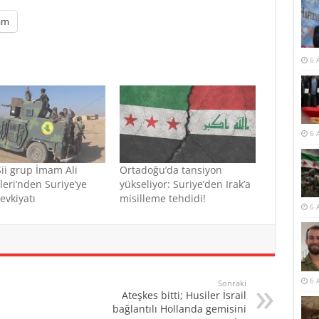
am
6 
6 
 Şii grup İmam Ali
Ortadoğu’da tansiyon
leri’nden Suriye’ye
yükseliyor: Suriye’den Irak’a
sevkiyatı
misilleme tehdidi!
6 
6 
Sonraki
Ateşkes bitti; Husiler İsrail
bağlantılı Hollanda gemisini