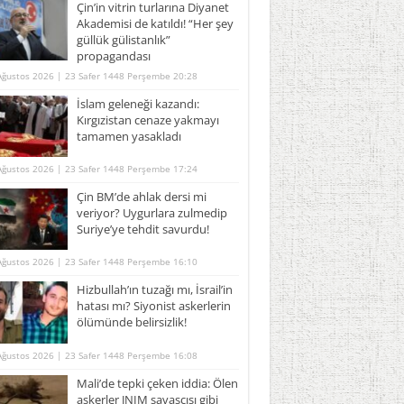
Çin’in vitrin turlarına Diyanet
Akademisi de katıldı! “Her şey
güllük gülistanlık”
propagandası
Ağustos 2026 | 23 Safer 1448 Perşembe 20:28
İslam geleneği kazandı:
Kırgızistan cenaze yakmayı
tamamen yasakladı
Ağustos 2026 | 23 Safer 1448 Perşembe 17:24
Çin BM’de ahlak dersi mi
veriyor? Uygurlara zulmedip
Suriye’ye tehdit savurdu!
Ağustos 2026 | 23 Safer 1448 Perşembe 16:10
Hizbullah’ın tuzağı mı, İsrail’in
hatası mı? Siyonist askerlerin
ölümünde belirsizlik!
Ağustos 2026 | 23 Safer 1448 Perşembe 16:08
Mali’de tepki çeken iddia: Ölen
askerler JNIM savaşçısı gibi