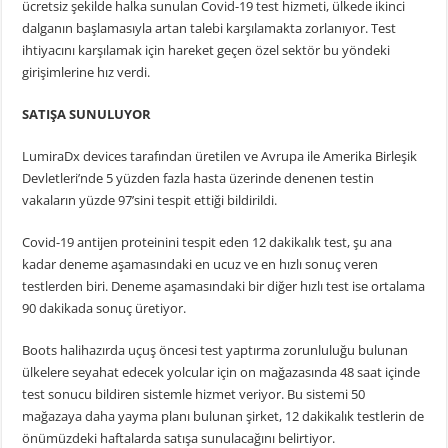
ücretsiz şekilde halka sunulan Covid-19 test hizmeti, ülkede ikinci
dalganın başlamasıyla artan talebi karşılamakta zorlanıyor. Test
ihtiyacını karşılamak için hareket geçen özel sektör bu yöndeki
girişimlerine hız verdi.
SATIŞA SUNULUYOR
LumiraDx devices tarafından üretilen ve Avrupa ile Amerika Birleşik
Devletleri’nde 5 yüzden fazla hasta üzerinde denenen testin
vakaların yüzde 97’sini tespit ettiği bildirildi.
Covid-19 antijen proteinini tespit eden 12 dakikalık test, şu ana
kadar deneme aşamasındaki en ucuz ve en hızlı sonuç veren
testlerden biri. Deneme aşamasındaki bir diğer hızlı test ise ortalama
90 dakikada sonuç üretiyor.
Boots halihazırda uçuş öncesi test yaptırma zorunluluğu bulunan
ülkelere seyahat edecek yolcular için on mağazasında 48 saat içinde
test sonucu bildiren sistemle hizmet veriyor. Bu sistemi 50
mağazaya daha yayma planı bulunan şirket, 12 dakikalık testlerin de
önümüzdeki haftalarda satışa sunulacağını belirtiyor.