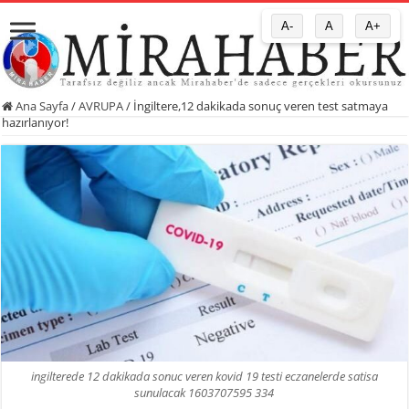
A-
A
A+
Ana Sayfa
/
AVRUPA
/
İngiltere,12 dakikada sonuç veren test satmaya
hazırlanıyor!
ingilterede 12 dakikada sonuc veren kovid 19 testi eczanelerde satisa
sunulacak 1603707595 334