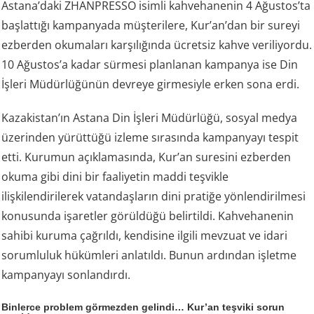
Astana’daki ZHANPRESSO isimli kahvehanenin 4 Ağustos’ta
başlattığı kampanyada müşterilere, Kur’an’dan bir sureyi
ezberden okumaları karşılığında ücretsiz kahve veriliyordu.
10 Ağustos’a kadar sürmesi planlanan kampanya ise Din
İşleri Müdürlüğünün devreye girmesiyle erken sona erdi.
Kazakistan’ın Astana Din İşleri Müdürlüğü, sosyal medya
üzerinden yürüttüğü izleme sırasında kampanyayı tespit
etti. Kurumun açıklamasında, Kur’an suresini ezberden
okuma gibi dini bir faaliyetin maddi teşvikle
ilişkilendirilerek vatandaşların dini pratiğe yönlendirilmesi
konusunda işaretler görüldüğü belirtildi. Kahvehanenin
sahibi kuruma çağrıldı, kendisine ilgili mevzuat ve idari
sorumluluk hükümleri anlatıldı. Bunun ardından işletme
kampanyayı sonlandırdı.
Binlerce problem görmezden gelindi… Kur’an teşviki sorun