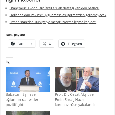
Utanç verici U-dönüşü: İsrail'e silah desteği yeniden başladı!
Hollanda'dan Pekin'e: Uygur meselesi görmezden gelinmeyecek
Ermenistan'dan Türkiye'ye mesaj: "Normalleşme kapıda!"
Bunu paylaş:
Facebook
X
Telegram
İlgili
Babacan: Eşim ve
Prof. Dr. Cevat Akşit ve
oğlumun da testleri
Emin Saraç Hoca
pozitif çıktı
koronavirüse yakalandı