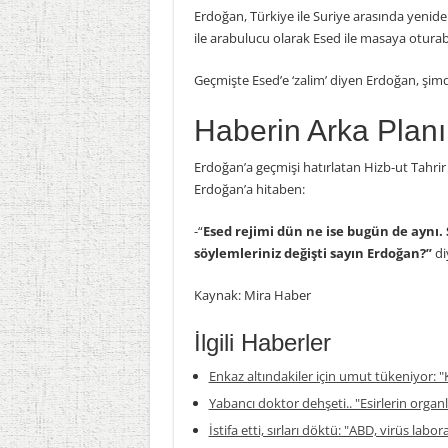
Erdoğan, Türkiye ile Suriye arasında yeniden
ile arabulucu olarak Esed ile masaya oturabil
Geçmişte Esed’e ‘zalim’ diyen Erdoğan, şimd
Haberin Arka Planı
Erdoğan’a geçmişi hatırlatan Hizb-ut Tah
Erdoğan’a hitaben:
-“
Esed rejimi dün ne ise bugün de aynı. 
söylemleriniz değişti sayın Erdoğan?”
di
Kaynak: Mira Haber
İlgili Haberler
Enkaz altındakiler için umut tükeniyor: "K
Yabancı doktor dehşeti.. "Esirlerin organla
İstifa etti, sırları döktü: "ABD, virüs labor