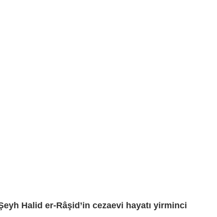
Şeyh Halid er-Râşid’in cezaevi hayatı yirminci