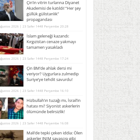
Çin’in vitrin turlarına Diyanet
Akademisi de katıldı! “Her şey
güllük gülistanlık”
propagandası
Ağustos 2026 | 23 Safer 1448 Perşembe 20:28
İslam geleneği kazandı:
Kırgızistan cenaze yakmayı
tamamen yasakladı
Ağustos 2026 | 23 Safer 1448 Perşembe 17:24
Çin BM’de ahlak dersi mi
veriyor? Uygurlara zulmedip
Suriye’ye tehdit savurdu!
Ağustos 2026 | 23 Safer 1448 Perşembe 16:10
Hizbullah’ın tuzağı mı, İsrail’in
hatası mı? Siyonist askerlerin
ölümünde belirsizlik!
Ağustos 2026 | 23 Safer 1448 Perşembe 16:08
Mali’de tepki çeken iddia: Ölen
askerler JNIM savaşçısı gibi