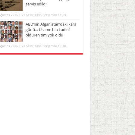
servis edildi
Ağustos 2026 | 23 Safer 1448 Perşembe 14:54
ABD’nin Afganistan’daki kara
günü… Usame bin Ladin’i
öldüren tim yok oldu
Ağustos 2026 | 23 Safer 1448 Perşembe 10:38