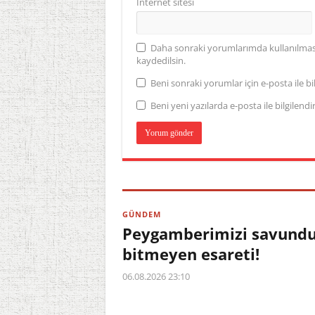
İnternet sitesi
Daha sonraki yorumlarımda kullanılması 
kaydedilsin.
Beni sonraki yorumlar için e-posta ile bil
Beni yeni yazılarda e-posta ile bilgilendir
GÜNDEM
Peygamberimizi savundu,
bitmeyen esareti!
06.08.2026 23:10