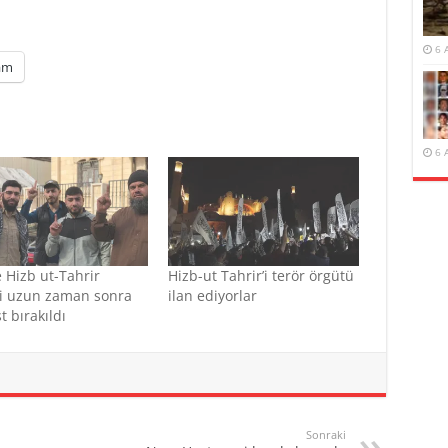
6 
am
6 
te Hizb ut-Tahrir
Hizb-ut Tahrir’i terör örgütü
ri uzun zaman sonra
ilan ediyorlar
t bırakıldı
Sonraki