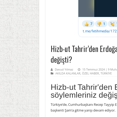
Hizb-ut Tahrir’den Erdoğa
değişti?
Davud Yılmaz
15 Temmuz 2024 | 9 Muha
AKILDA KALANLAR
,
ÖZEL HABER
,
TÜRKİYE
Hizb-ut Tahrir'den
söylemleriniz değiş
Türkiye’de, Cumhurbaşkanı Recep Tayyip E
başkenti Şam’a gitme yarışı devam ediyor.