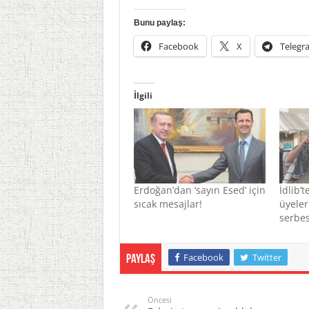
Bunu paylaş:
Facebook
X
Telegr
İlgili
Erdoğan’dan ‘sayın Esed’ için
İdlib’
sıcak mesajlar!
üyele
serbes
Facebook
Twitter
Paylaş
Öncesi