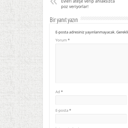
Evleri ateşe verip ahlaksızca
poz veriyorlar!
Bir yanıt yazın
E-posta adresiniz yayınlanmayacak.
Gerekli
Yorum
*
Ad
*
E-posta
*