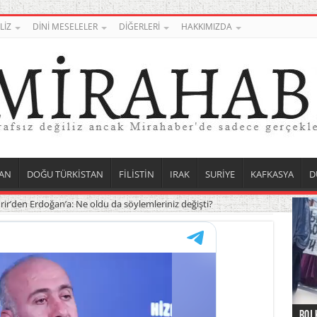
LİZ
DİNİ MESELELER
DİĞERLERİ
HAKKIMIZDA
AN
DOĞU TÜRKİSTAN
FİLİSTİN
IRAK
SURİYE
KAFKASYA
D
rir’den Erdoğan’a: Ne oldu da söylemleriniz değişti?
Roj 
Orta
Düny
Suri
Uygu