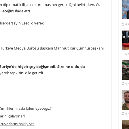
 diplomatik ilişkiler kurulmasının gerektiğini belirtirken, Özel
eceğini ifade etti.
ilerde ‘sayın Esed’ diyerek
6 
rir Türkiye Medya Bürosu Başkanı Mahmut Kar Cumhurbaşkanı
6 
Suriye’de hiçbir şey değişmedi. Size ne oldu da
yerek tepkisini dile getirdi.
6 
imliklerini asla bilemeyeceğiz!"
6 
rını çalıyorlar!"
atuvarlarını saklıyor!"