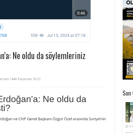
n’a: Ne oldu da söylemleriniz
rrem 1446 Pazartesi 10:21
Son 
 Erdoğan'a: Ne oldu da
ti?
rdoğan ve CHP Genel Başkanı Özgür Özel arasında Suriye’nin
6 