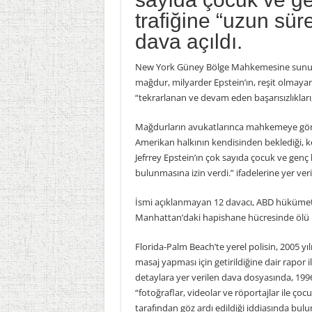
trafiğine “uzun süre
dava açıldı.
New York Güney Bölge Mahkemesine sunulan
mağdur, milyarder Epstein’ın, reşit olmayan 
“tekrarlanan ve devam eden başarısızlıkları,
Mağdurların avukatlarınca mahkemeye gönder
Amerikan halkının kendisinden beklediği, k
Jefrrey Epstein’ın çok sayıda çocuk ve genç 
bulunmasına izin verdi.” ifadelerine yer veril
İsmi açıklanmayan 12 davacı, ABD hükümeti
Manhattan’daki hapishane hücresinde ölü b
Florida-Palm Beach’te yerel polisin, 2005 yı
masaj yapması için getirildiğine dair rapor 
detaylara yer verilen dava dosyasında, 199
“fotoğraflar, videolar ve röportajlar ile çocu
tarafından göz ardı edildiği iddiasında bulu