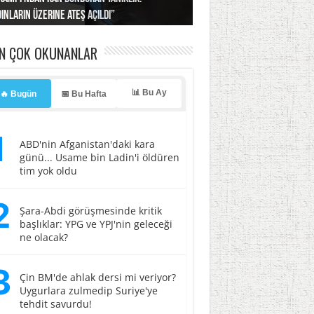
ınların üzerine ateş açıldı”
’a misilleme tehdidi!
ı… İsrail’in “timsah” planına fren!
tlar başladı
ldı, kabus yaşatıldı!
EN ÇOK OKUNANLAR
📊 Bu Ay
🔥 Bugün
📅 Bu Hafta
1
ABD'nin Afganistan'daki kara
günü... Usame bin Ladin'i öldüren
tim yok oldu
2
Şara-Abdi görüşmesinde kritik
başlıklar: YPG ve YPJ'nin geleceği
ne olacak?
3
Çin BM'de ahlak dersi mi veriyor?
Uygurlara zulmedip Suriye'ye
tehdit savurdu!