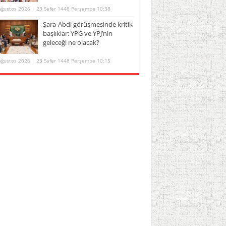
Ağustos 2026 | 23 Safer 1448 Perşembe 10:38
Şara-Abdi görüşmesinde kritik
başlıklar: YPG ve YPJ’nin
geleceği ne olacak?
Ağustos 2026 | 23 Safer 1448 Perşembe 10:15