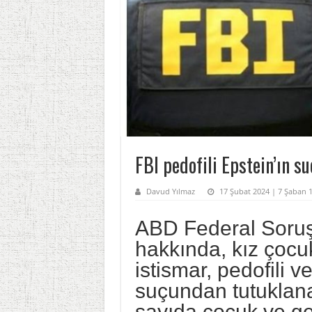
FBI pedofili Epstein’ın s
Davud Yılmaz
17 Şubat 2024 | 7 Şaban 
ABD Federal Soruş
hakkında, kız çocuk
istismar, pedofili 
suçundan tutuklana
sayıda çocuk ve ge