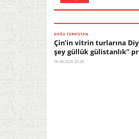
DOĞU TÜRKİSTAN
Çin’in vitrin turlarına D
şey güllük gülistanlık” 
06.08.2026 20:28