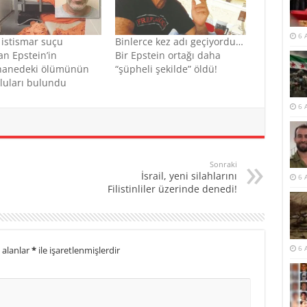
6 
 istismar suçu
Binlerce kez adı geçiyordu…
n Epstein’in
Bir Epstein ortağı daha
hanedeki ölümünün
“şüpheli şekilde” öldü!
luları bulundu
6 
Sonraki
İsrail, yeni silahlarını
6 
Filistinliler üzerinde denedi!
6 
 alanlar
*
ile işaretlenmişlerdir