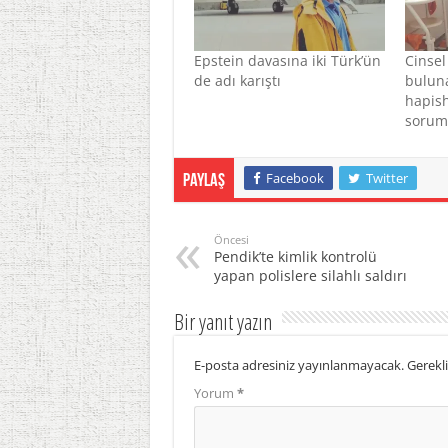
Epstein davasına iki Türk’ün
Cinsel
de adı karıştı
buluna
hapis
sorum
Facebook
Twitter
Paylaş
Öncesi
Pendik’te kimlik kontrolü
yapan polislere silahlı saldırı
Bir yanıt yazın
E-posta adresiniz yayınlanmayacak.
Gerekli
Yorum
*