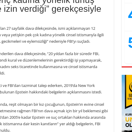
 izin verdiği” gerekçesiyle
 27 sayfalık dava dilekçesinde, ismi açıklanmayan 12
veya yetişkin pek çok kadına yönelik cinsel istismarıyla ilgili
 gecikmeleri ve eylemsizliği” nedeniyle FBI’yı suçladı.
ilen dava dilekçesinde, “20 yıldan fazla bir süredir FBI,
endi kural ve düzenlemelerinin gerektirdiği işi yapmayarak,
kadını seks ticaretinde kullanmasına ve cinsel istismarda
di.
 ve FBI’dan tazminat talep ederken, 2019’da New York
ulunan Epstein hakkındaki belgelerin açıklanmasını istedi.
lında, reşit olmayan bir kız çocuğunun, Epstein’ın evine cinsel
iletmesine rağmen FBI’nın dava açmak için bir yıl beklemesi gibi
6’dan 2005’e kadar Epstein ve suç ortakları hakkında arasında
k istismarına dair kesin kanıtların” yer aldığı belgelerin, FBI
nuldu.