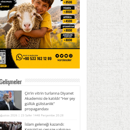
Gelişmeler
Çin’in vitrin turlarına Diyanet
Akademisi de katıldı! “Her şey
güllük gülistanlık”
propagandası
Ağustos 2026 | 23 Safer 1448 Perşembe 20:28
İslam geleneği kazandı:
Kırgızistan cenaze yakmayı