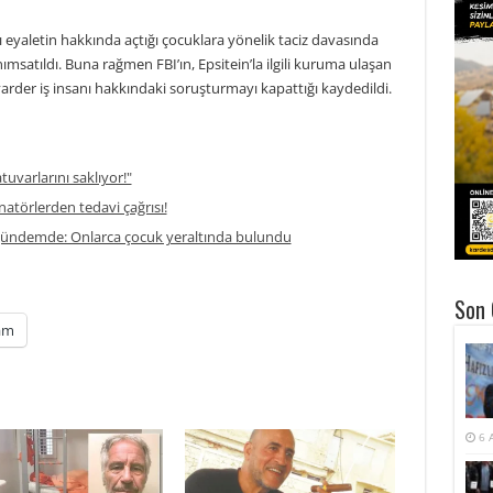
ı eyaletin hakkında açtığı çocuklara yönelik taciz davasında
ımsatıldı. Buna rağmen FBI’ın, Epsitein’la ilgili kuruma ulaşan
lyarder iş insanı hakkındaki soruşturmayı kapattığı kaydedildi.
atuvarlarını saklıyor!"
enatörlerden tedavi çağrısı!
 gündemde: Onlarca çocuk yeraltında bulundu
Son 
am
6 