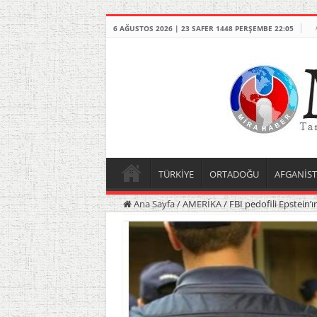
6 AĞUSTOS 2026 | 23 SAFER 1448 PERŞEMBE 22:05
TÜRKİYE
ORTADOĞU
AFGANİS
Ana Sayfa
/
AMERİKA
/
FBI pedofili Epstein’ı