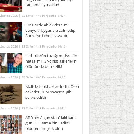
tamamen yasakladı
Ağustos 2026 | 23 Safer 1448 Perşembe 17:24
Çin BM’de ahlak dersi mi
veriyor? Uygurlara zulmedip
Suriye’ye tehdit savurdu!
Ağustos 2026 | 23 Safer 1448 Perşembe 16:10
Hizbullah’ın tuzağı mı, İsrail’in
hatası mı? Siyonist askerlerin
ölümünde belirsizlik!
Ağustos 2026 | 23 Safer 1448 Perşembe 16:08
Mali’de tepki çeken iddia: Ölen
askerler JNIM savaşçısı gibi
servis edildi
Ağustos 2026 | 23 Safer 1448 Perşembe 14:54
ABD’nin Afganistan’daki kara
günü… Usame bin Ladin’i
öldüren tim yok oldu