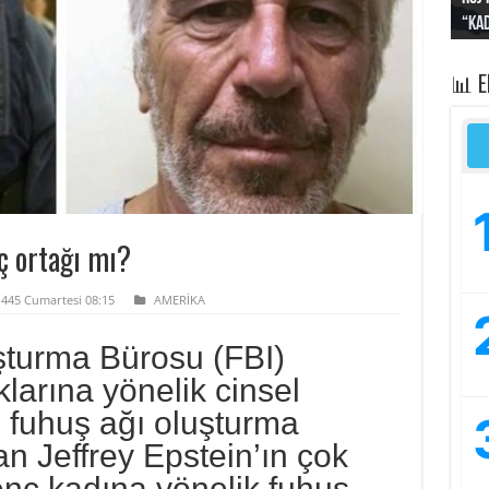
“Kad
Irak
yapt
kayı
bası
📊 
uç ortağı mı?
1445 Cumartesi 08:15
AMERİKA
turma Bürosu (FBI)
larına yönelik cinsel
ve fuhuş ağı oluşturma
n Jeffrey Epstein’ın çok
nç kadına yönelik fuhuş