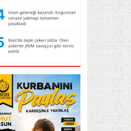
4
İslam geleneği kazandı: Kırgızistan
cenaze yakmayı tamamen
yasakladı
5
Mali'de tepki çeken iddia: Ölen
askerler JNIM savaşçısı gibi servis
edildi