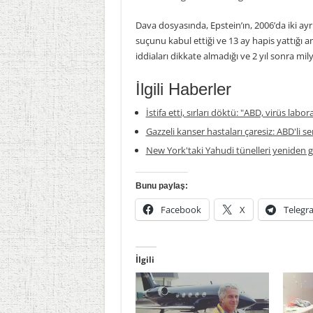
Dava dosyasında, Epstein’ın, 2006’da iki ayr
suçunu kabul ettiği ve 13 ay hapis yattığı an
iddiaları dikkate almadığı ve 2 yıl sonra mi
İlgili Haberler
İstifa etti, sırları döktü: "ABD, virüs labor
Gazzeli kanser hastaları çaresiz: ABD'li s
New York'taki Yahudi tünelleri yeniden
Bunu paylaş:
Facebook
X
Telegr
İlgili