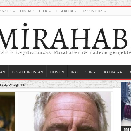
ANALİZ
DİNİ MESELELER
DİĞERLERİ
HAKKIMIZDA
TAN
DOĞU TÜRKİSTAN
FİLİSTİN
IRAK
SURİYE
KAFKASYA
D
n suç ortağı mı?
Roj 
Orta
Düny
Suri
Uygu