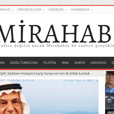
ANALİZ
DİNİ MESELELER
DİĞERLERİ
HAKKIMIZDA
TAN
DOĞU TÜRKİSTAN
FİLİSTİN
IRAK
SURİYE
KAFKASYA
D
 Şefi: Saddam Hüseyin’e karşı Suriye ve İran ile ittifak kurduk
Uygu
İşga
ABD 
Kuve
Boy