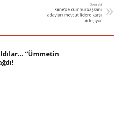
Sonraki
Gine’de cumhurbaşkanı
adayları mevcut lidere karşı
birleşiyor
ğıldılar… “Ümmetin
ağdı!