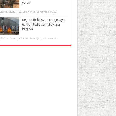
yaralı!
Ağustos 2026 | 22 Safer 1448 Çarşamba 16:52
Keşmir’deki isyan çatışmaya
evrildi: Polis ve halk karşı
karşıya
Ağustos 2026 | 22 Safer 1448 Çarşamba 16:43