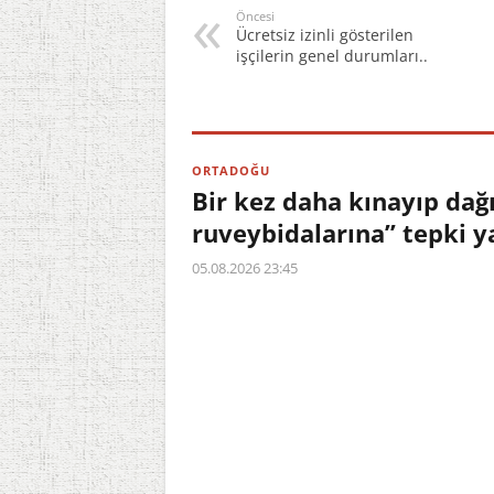
Öncesi
Ücretsiz izinli gösterilen
işçilerin genel durumları..
ORTADOĞU
Bir kez daha kınayıp da
ruveybidalarına” tepki y
05.08.2026 23:45