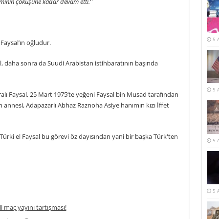
ejiminin çöküşüne kadar devam etti.
''
5 
 Faysal’ın oğludur.
al, daha sonra da Suudi Arabistan istihbaratının başında
5 
ralı Faysal, 25 Mart 1975’te yeğeni Faysal bin Musad tarafından
ın annesi, Adapazarlı Abhaz Raznoha Asiye hanımın kızı İffet
Türki el Faysal bu görevi öz dayısından yani bir başka Türk'ten
5 
5 
li maç yayını tartışması!