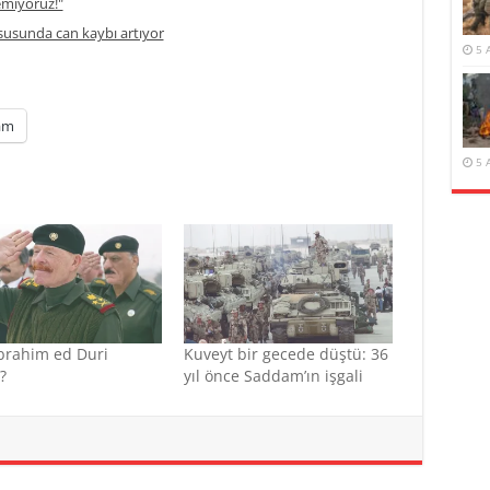
temiyoruz!"
usunda can kaybı artıyor
5 
am
5 
İbrahim ed Duri
Kuveyt bir gecede düştü: 36
?
yıl önce Saddam’ın işgali