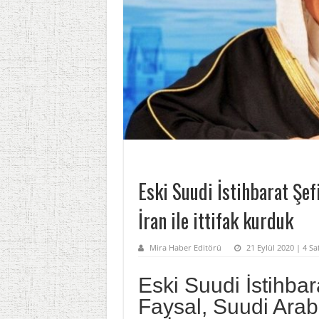
Eski Suudi İstihbarat Şef
İran ile ittifak kurduk
Mira Haber Editörü
21 Eylül 2020 | 4 Sa
Eski Suudi İstihbar
Faysal, Suudi Arab