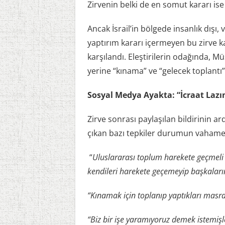
Zirvenin belki de en somut kararı is
Ancak İsrail’in bölgede insanlık dışı, 
yaptırım kararı içermeyen bu zirve
karşılandı. Eleştirilerin odağında, 
yerine “kınama” ve “gelecek toplantı”
Sosyal Medya Ayakta: “İcraat Lazı
Zirve sonrası paylaşılan bildirinin a
çıkan bazı tepkiler durumun vahamet
“
Uluslararası toplum harekete geçmel
kendileri harekete geçemeyip başkalar
“Kınamak için toplanıp yaptıkları masra
“Biz bir işe yaramıyoruz demek istemiş