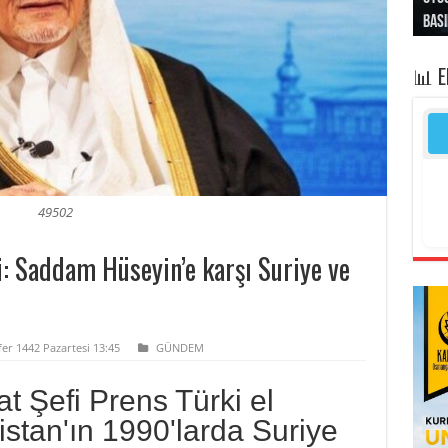
bası
sivi
“Op
işga
prot
📊 
49502
i: Saddam Hüseyin’e karşı Suriye ve
fer 1442 Pazartesi 13:45
GÜNDEM
at Şefi Prens Türki el
istan'ın 1990'larda Suriye