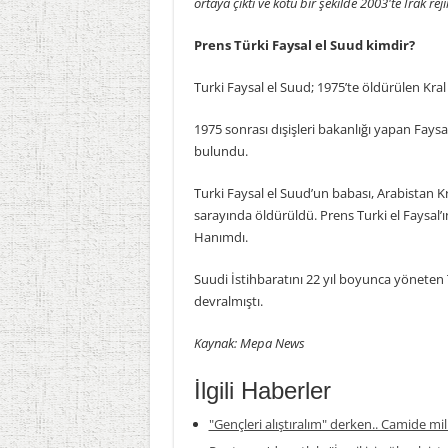
ortaya çıktı ve kötü bir şekilde 2003'te Irak r
Prens Türki Faysal el Suud kimdir?
Turki Faysal el Suud; 1975’te öldürülen Kral
1975 sonrası dışişleri bakanlığı yapan Fays
bulundu.
Turki Faysal el Suud’un babası, Arabistan K
sarayında öldürüldü. Prens Turki el Faysal’
Hanımdı.
Suudi İstihbaratını 22 yıl boyunca yöneten 
devralmıştı.
Kaynak: Mepa News
İlgili Haberler
"Gençleri alıştıralım" derken.. Camide mil