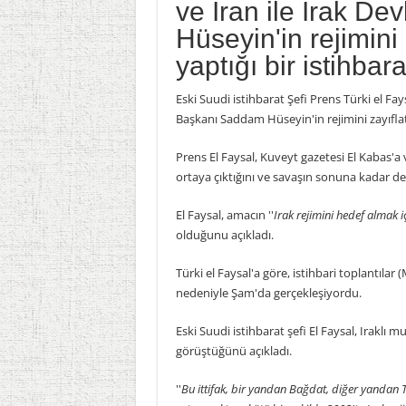
ve İran ile Irak D
Hüseyin'in rejimini
yaptığı bir istihbara
Eski Suudi istihbarat Şefi Prens Türki el Fay
Başkanı Saddam Hüseyin'in rejimini zayıflatm
Prens El Faysal, Kuveyt gazetesi El Kabas'a ve
ortaya çıktığını ve savaşın sonuna kadar de
El Faysal, amacın ''
Irak rejimini hedef almak 
olduğunu açıkladı.
Türki el Faysal'a göre, istihbari toplantılar 
nedeniyle Şam'da gerçekleşiyordu.
Eski Suudi istihbarat şefi El Faysal, Iraklı m
görüştüğünü açıkladı.
''
Bu ittifak, bir yandan Bağdat, diğer yandan T