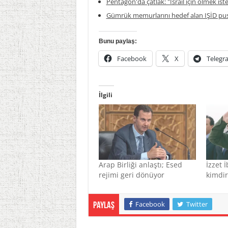
Pentagon'da çatlak: "İsrail için ölmek is
Gümrük memurlarını hedef alan IŞİD pus
Bunu paylaş:
Facebook
X
Telegr
İlgili
Arap Birliği anlaştı; Esed
İzzet 
rejimi geri dönüyor
kimdir
Facebook
Twitter
Paylaş