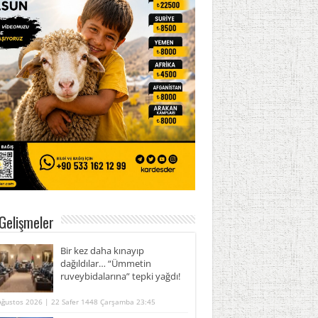
Gelişmeler
Bir kez daha kınayıp
dağıldılar… “Ümmetin
ruveybidalarına” tepki yağdı!
Ağustos 2026 | 22 Safer 1448 Çarşamba 23:45