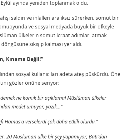
e Eylül ayında yeniden toplanmak oldu.
vahşi saldırı ve ihlalleri aralıksız sürerken, somut bir
 kamuoyunda ve sosyal medyada büyük bir öfkeyle
Müslüman ülkelerin somut icraat adımları atmak
 döngüsüne sıkışıp kalması yer aldı.
m, Kınama Değil!”
rdından sosyal kullanıcıları adeta ateş püskürdü. Öne
ini gözler önüne seriyor:
i demek ne komik bir açıklama! Müslüman ülkeler
ından medet umuyor, yazık…”
fı Hamas’a verselerdi çok daha etkili olurdu.”
ler. 20 Müslüman ülke bir şey yapamıyor, Batı’dan