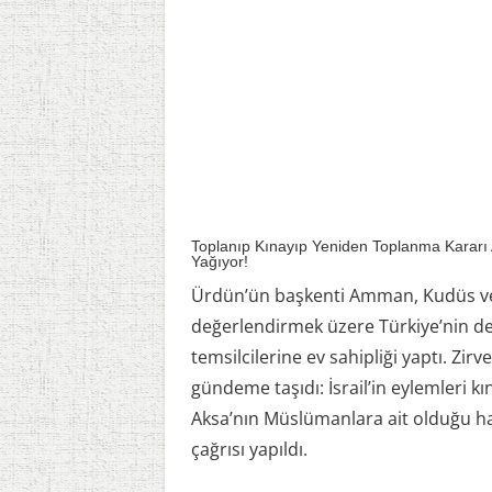
Toplanıp Kınayıp Yeniden Toplanma Kararı 
Yağıyor!
Ürdün’ün başkenti Amman, Kudüs ve 
değerlendirmek üzere Türkiye’nin d
temsilcilerine ev sahipliği yaptı. Zirv
gündeme taşıdı: İsrail’in eylemleri kı
Aksa’nın Müslümanlara ait olduğu ha
çağrısı yapıldı.