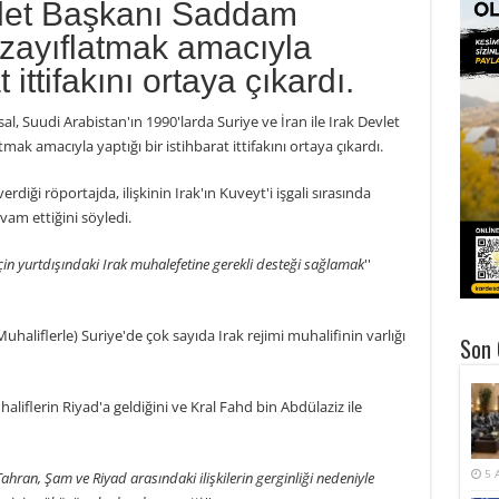
evlet Başkanı Saddam
 zayıflatmak amacıyla
t ittifakını ortaya çıkardı.
sal, Suudi Arabistan'ın 1990'larda Suriye ve İran ile Irak Devlet
ak amacıyla yaptığı bir istihbarat ittifakını ortaya çıkardı.
rdiği röportajda, ilişkinin Irak'ın Kuveyt'i işgali sırasında
vam ettiğini söyledi.
için yurtdışındaki Irak muhalefetine gerekli desteği sağlamak
''
(Muhaliflerle) Suriye'de çok sayıda Irak rejimi muhalifinin varlığı
Son 
uhaliflerin Riyad'a geldiğini ve Kral Fahd bin Abdülaziz ile
5 
ahran, Şam ve Riyad arasındaki ilişkilerin gerginliği nedeniyle