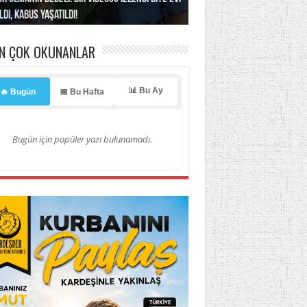
ldı, kabus yaşatıldı!
ller hedef oldu!
erasyonu başlatıyoruz”
li
estocularına saldırı
EN ÇOK OKUNANLAR
📊 Bu Ay
🔥 Bugün
📅 Bu Hafta
Bugün için popüler yazı bulunamadı.