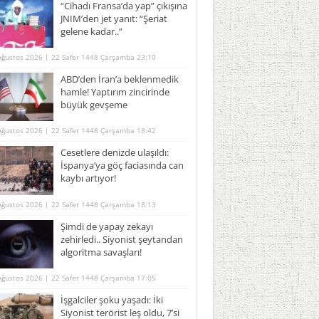
“Cihadı Fransa’da yap” çıkışına
JNIM’den jet yanıt: “Şeriat
gelene kadar..”
Ağustos 2026 | 22 Safer 1448 Çarşamba 23:10
ABD’den İran’a beklenmedik
hamle! Yaptırım zincirinde
büyük gevşeme
Ağustos 2026 | 22 Safer 1448 Çarşamba 18:42
Cesetlere denizde ulaşıldı:
İspanya’ya göç faciasında can
kaybı artıyor!
Ağustos 2026 | 22 Safer 1448 Çarşamba 18:13
Şimdi de yapay zekayı
zehirledi.. Siyonist şeytandan
algoritma savaşları!
Ağustos 2026 | 22 Safer 1448 Çarşamba 17:05
İşgalciler şoku yaşadı: İki
Siyonist terörist leş oldu, 7’si