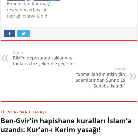
Ermenistan Karabağ’ı
resmen Azerbaycan
toprağı olarak tanıdı
Öncesi
BİM’in deposunda saklanmış
tonlarca toz şeker ele geçirildi
Sonraki
“Somaliland’ın etkin din
adamlarından Sunne Eş
Şebab’a katıldı”
FİLİSTİN-İSRAİL SAVAŞI
Ben-Gvir’in hapishane kuralları İslam’a
uzandı: Kur’an-ı Kerim yasağı!