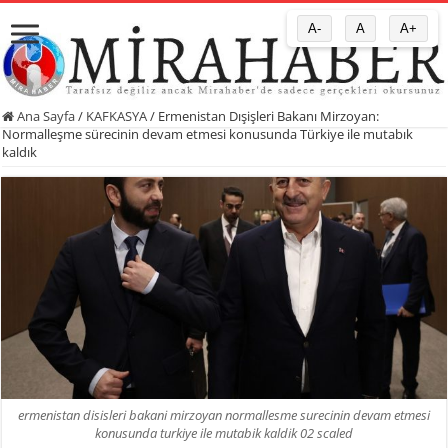
A-
A
A+
Ana Sayfa
/
KAFKASYA
/
Ermenistan Dışişleri Bakanı Mirzoyan:
Normalleşme sürecinin devam etmesi konusunda Türkiye ile mutabık
kaldık
ermenistan disisleri bakani mirzoyan normallesme surecinin devam etmesi
konusunda turkiye ile mutabik kaldik 02 scaled