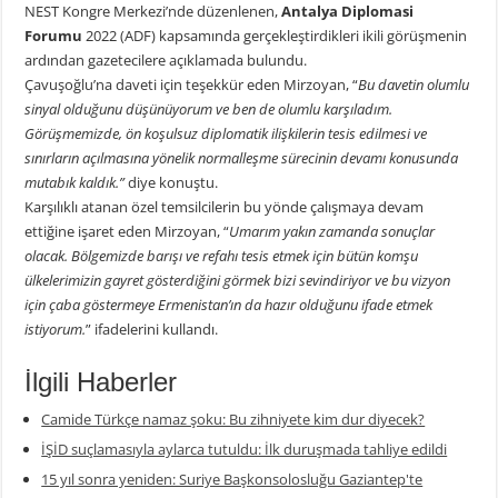
NEST Kongre Merkezi’nde düzenlenen,
Antalya Diplomasi
Forumu
2022 (ADF) kapsamında gerçekleştirdikleri ikili görüşmenin
ardından gazetecilere açıklamada bulundu.
Çavuşoğlu’na daveti için teşekkür eden Mirzoyan, “
Bu davetin olumlu
sinyal olduğunu düşünüyorum ve ben de olumlu karşıladım.
Görüşmemizde, ön koşulsuz diplomatik ilişkilerin tesis edilmesi ve
sınırların açılmasına yönelik normalleşme sürecinin devamı konusunda
mutabık kaldık.”
diye konuştu.
Karşılıklı atanan özel temsilcilerin bu yönde çalışmaya devam
ettiğine işaret eden Mirzoyan, “
Umarım yakın zamanda sonuçlar
olacak. Bölgemizde barışı ve refahı tesis etmek için bütün komşu
ülkelerimizin gayret gösterdiğini görmek bizi sevindiriyor ve bu vizyon
için çaba göstermeye Ermenistan’ın da hazır olduğunu ifade etmek
istiyorum.
” ifadelerini kullandı.
İlgili Haberler
Camide Türkçe namaz şoku: Bu zihniyete kim dur diyecek?
İŞİD suçlamasıyla aylarca tutuldu: İlk duruşmada tahliye edildi
15 yıl sonra yeniden: Suriye Başkonsolosluğu Gaziantep'te