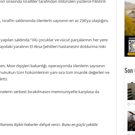
sırasında İsrailliler tarafından öldürülen yüzlerce Filistinli
srail’in saldırısında ölenlerin sayısının en az 236’ya ulaştığını,
yapılan saldırıda “ölü çocuklar ve vücut parçalarının her yere
 sayıdaki yaralının El Aksa Şehitleri hastanesini doldurma riski
en, Mısır dışişleri bakanlığı, operasyonda ölenlerin sayısının
Son 
l hukukun tüm hükümlerinin yanı sıra tüm insanlık değerleri ve
rtti.
hinelerin serbest bırakılmasını memnuniyetle karşılasa da
7 
tliamına ilişkin haberler dehşet verici. Bunu en güçlü şekilde