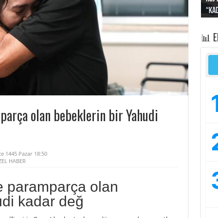
“Kad
Irak
yapt
kayı
bası
📊 
arça olan bebeklerin bir Yahudi
ce 1445 Pazar 18:50
ZEL HABER
e paramparça olan
udi kadar değ