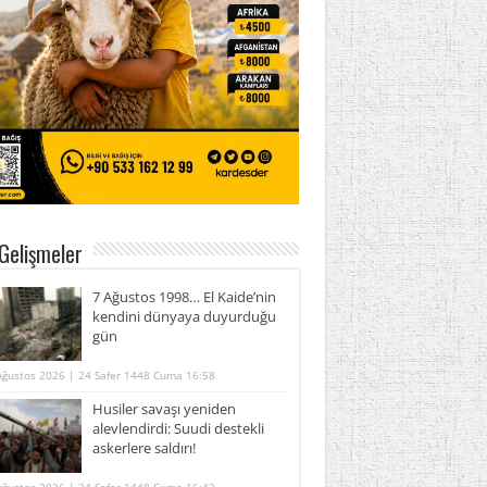
Gelişmeler
7 Ağustos 1998… El Kaide’nin
kendini dünyaya duyurduğu
gün
Ağustos 2026 | 24 Safer 1448 Cuma 16:58
Husiler savaşı yeniden
alevlendirdi: Suudi destekli
askerlere saldırı!