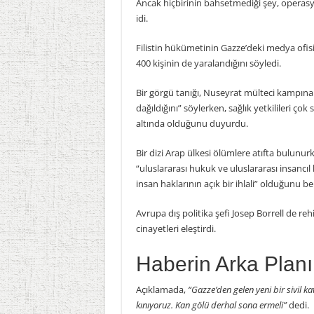
Ancak hiçbirinin bahsetmediği şey, operasyon 
idi.
Filistin hükümetinin Gazze’deki medya ofisi, İ
400 kişinin de yaralandığını söyledi.
Bir görgü tanığı, Nuseyrat mülteci kampına 
dağıldığını” söylerken, sağlık yetkilileri çok
altında olduğunu duyurdu.
Bir dizi Arap ülkesi ölümlere atıfta bulunurk
“uluslararası hukuk ve uluslararası insancı
insan haklarının açık bir ihlali” olduğunu beli
Avrupa dış politika şefi Josep Borrell de re
cinayetleri eleştirdi.
Haberin Arka Planı
Açıklamada,
“Gazze’den gelen yeni bir sivil ka
kınıyoruz. Kan gölü derhal sona ermeli”
dedi.