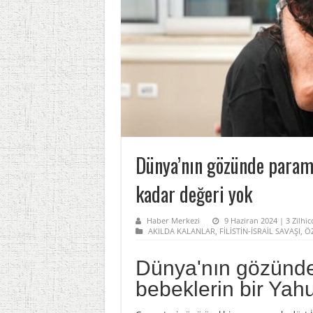
Dünya’nın gözünde paramp
kadar değeri yok
Haber Merkezi
9 Haziran 2024 | 3 Zilhic
AKILDA KALANLAR
,
FİLİSTİN-İSRAİL SAVAŞI
,
Ö
Dünya'nın gözünd
bebeklerin bir Yah