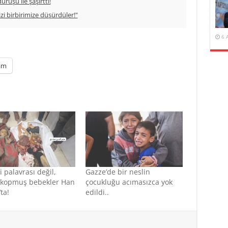
ruşu ile şaşırttı!
izi birbirimize düşürdüler!"
6 
am
 palavrası değil,
Gazze’de bir neslin
ı kopmuş bebekler Han
çocukluğu acımasızca yok
ta!
edildi..