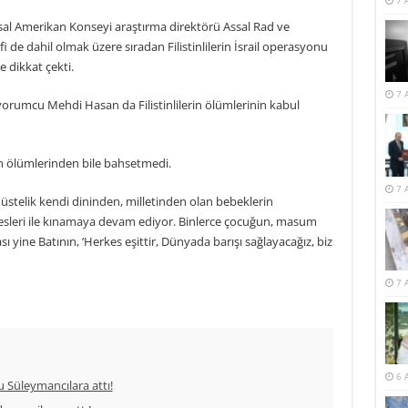
7 
usal Amerikan Konseyi araştırma direktörü Assal Rad ve
i de dahil olmak üzere sıradan Filistinlilerin İsrail operasyonu
e dikkat çekti.
7 
 yorumcu Mehdi Hasan da Filistinlilerin ölümlerinin kabul
in ölümlerinden bile bahsetmedi.
7 
stelik kendi dininden, milletinden olan bebeklerin
k sesleri ile kınamaya devam ediyor. Binlerce çocuğun, masum
 yine Batının, ‘Herkes eşittir, Dünyada barışı sağlayacağız, biz
7 
6 
u Süleymancılara attı!