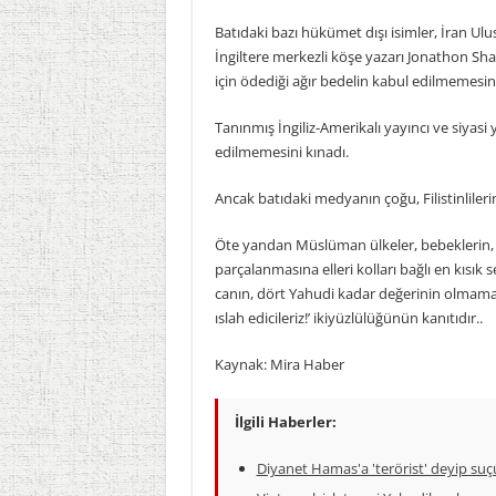
Batıdaki bazı hükümet dışı isimler, İran Ul
İngiltere merkezli köşe yazarı Jonathon Shaf
için ödediği ağır bedelin kabul edilmemesin
Tanınmış İngiliz-Amerikalı yayıncı ve siyasi
edilmemesini kınadı.
Ancak batıdaki medyanın çoğu, Filistinliler
Öte yandan Müslüman ülkeler, bebeklerin, ü
parçalanmasına elleri kolları bağlı en kısı
canın, dört Yahudi kadar değerinin olmaması
ıslah edicileriz!’ ikiyüzlülüğünün kanıtıdır..
Kaynak: Mira Haber
İlgili Haberler:
Diyanet Hamas'a 'terörist' deyip suç