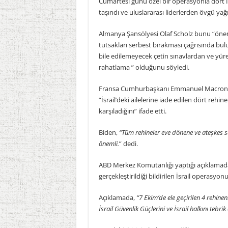
Cumartesi günü özel bir operasyonla dört İ
taşındı ve uluslararası liderlerden övgü y
Almanya Şansölyesi Olaf Scholz bunu “öneml
tutsakları serbest bırakması çağrısında bul
bile edilemeyecek çetin sınavlardan ve yür
rahatlama ” olduğunu söyledi.
Fransa Cumhurbaşkanı Emmanuel Macron ile
“İsrail’deki ailelerine iade edilen dört reh
karşıladığını” ifade etti.
Biden,
“Tüm rehineler eve dönene ve ateşkes 
önemli.
” dedi.
ABD Merkez Komutanlığı yaptığı açıklamada, 
gerçekleştirildiği bildirilen İsrail operasyo
Açıklamada,
“7 Ekim’de ele geçirilen 4 rehineni
İsrail Güvenlik Güçlerini ve İsrail halkını tebri