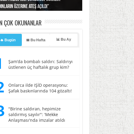
ınların üzerine ateş açıldı”
’a misilleme tehdidi!
ı… İsrail’in “timsah” planına fren!
tlar başladı
ldı, kabus yaşatıldı!
EN ÇOK OKUNANLAR
📊 Bu Ay
🔥 Bugün
📅 Bu Hafta
1
Şam’da bombalı saldırı: Saldırıyı
üstlenen üç haftalık grup kim?
2
Onlarca ilde IŞİD operasyonu:
Şafak baskınlarında 104 gözaltı!
3
"Birine saldıran, hepimize
saldırmış sayılır": 'Mekke
Anlaşması'nda imzalar atıldı