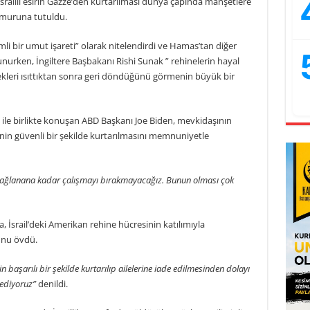
srailli esirin Gazze’den kurtarılması dünya çapında manşetlere
ağmuruna tutuldu.
i bir umut işareti” olarak nitelendirdi ve Hamas’tan diğer
unurken, İngiltere Başbakanı Rishi Sunak ” rehinelerin hayal
ekleri ısıttıktan sonra geri döndüğünü görmenin büyük bir
 birlikte konuşan ABD Başkanı Joe Biden, mevkidaşının
inenin güvenli bir şekilde kurtarılmasını memnuniyetle
sağlanana kadar çalışmayı bırakmayacağız. Bunun olması çok
İsrail’deki Amerikan rehine hücresinin katılımıyla
nunu övdü.
n başarılı bir şekilde kurtarılıp ailelerine iade edilmesinden dolayı
k ediyoruz”
denildi.