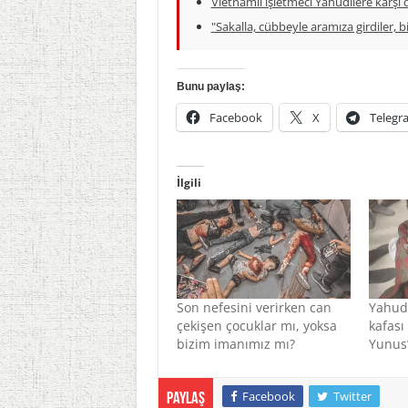
Vietnamlı işletmeci Yahudilere karşı du
"Sakalla, cübbeyle aramıza girdiler, b
Bunu paylaş:
Facebook
X
Telegr
İlgili
Son nefesini verirken can
Yahudi
çekişen çocuklar mı, yoksa
kafas
bizim imanımız mı?
Yunus’
Facebook
Twitter
Paylaş