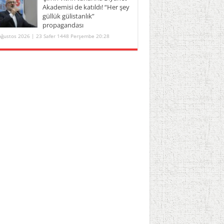
Akademisi de katıldı! “Her şey
güllük gülistanlık”
propagandası
Ağustos 2026 | 23 Safer 1448 Perşembe 20:28