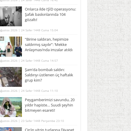
Ağustos 2026 | 24 Safer 1448 Cuma 16:42
Onlarca ilde IŞİD operasyonu:
Şafak baskınlarında 104
gözaltı!
Ağustos 2026 | 24 Safer 1448 Cuma 15:04
“Birine saldıran, hepimize
saldırmış sayılır”: ‘Mekke
Anlaşması’nda imzalar atıldı
Ağustos 2026 | 24 Safer 1448 Cuma 14:57
Şam’da bombalı saldırı:
Saldırıyı üstlenen üç haftalık
grup kim?
Ağustos 2026 | 24 Safer 1448 Cuma 11:10
Peygamberimizi savundu, 20
yıldır hapiste… Suudi şeyhin
bitmeyen esareti!
Ağustos 2026 | 23 Safer 1448 Perşembe 23:10
Çin’in vitrin turlarına Diyanet