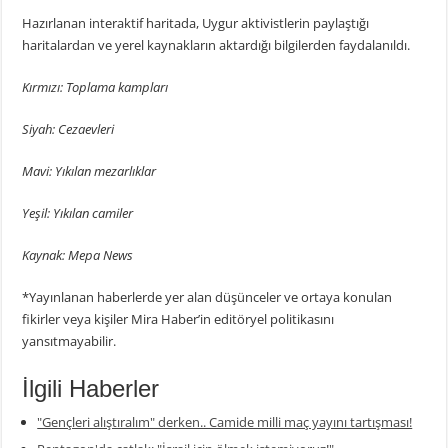
Hazırlanan interaktif haritada, Uygur aktivistlerin paylaştığı
haritalardan ve yerel kaynakların aktardığı bilgilerden faydalanıldı.
Kırmızı: Toplama kampları
Siyah: Cezaevleri
Mavi: Yıkılan mezarlıklar
Yeşil: Yıkılan camiler
Kaynak: Mepa News
*Yayınlanan haberlerde yer alan düşünceler ve ortaya konulan
fikirler veya kişiler Mira Haber’in editöryel politikasını
yansıtmayabilir.
İlgili Haberler
"Gençleri alıştıralım" derken.. Camide milli maç yayını tartışması!