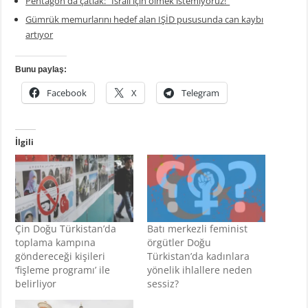
Pentagon'da çatlak: "İsrail için ölmek istemiyoruz!"
Gümrük memurlarını hedef alan IŞİD pususunda can kaybı
artıyor
Bunu paylaş:
Facebook
X
Telegram
İlgili
Çin Doğu Türkistan’da
Batı merkezli feminist
toplama kampına
örgütler Doğu
göndereceği kişileri
Türkistan’da kadınlara
‘fişleme programı’ ile
yönelik ihlallere neden
belirliyor
sessiz?