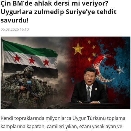
Çin BM’de ahlak dersi mi veriyor?
Uygurlara zulmedip Suriye’ye tehdit
savurdu!
06.08.2026 16:10
Kendi topraklarında milyonlarca Uygur Türkünü toplama
kamplarına kapatan, camileri yıkan, ezanı yasaklayan ve