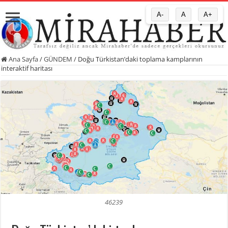
A-
A
A+
Ana Sayfa
/
GÜNDEM
/
Doğu Türkistan’daki toplama kamplarının
interaktif haritası
46239