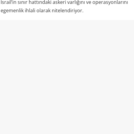
İsrail’in sınır hattındaki askeri varlığını ve operasyonlarını
egemenlik ihlali olarak nitelendiriyor.
Kaynak: Mira Haber
💬 Yorumları göster / Yorum yap
AFRİKA
Mali’de tepki çeken iddia: Ölen askerler
JNIM savaşçısı gibi servis edildi
06.08.2026 14:54