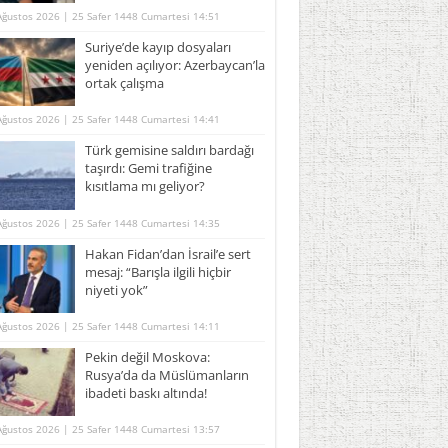
Ağustos 2026 | 25 Safer 1448 Cumartesi 14:51
Suriye’de kayıp dosyaları
yeniden açılıyor: Azerbaycan’la
ortak çalışma
Ağustos 2026 | 25 Safer 1448 Cumartesi 14:41
Türk gemisine saldırı bardağı
taşırdı: Gemi trafiğine
kısıtlama mı geliyor?
Ağustos 2026 | 25 Safer 1448 Cumartesi 14:35
Hakan Fidan’dan İsrail’e sert
mesaj: “Barışla ilgili hiçbir
niyeti yok”
Ağustos 2026 | 25 Safer 1448 Cumartesi 14:11
Pekin değil Moskova:
Rusya’da da Müslümanların
ibadeti baskı altında!
Ağustos 2026 | 25 Safer 1448 Cumartesi 13:57