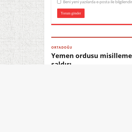
Beni yeni yazılarda e-posta ile bilgilendir
ORTADOĞU
Yemen ordusu misilleme b
saldırı
08.08.2026 15:11