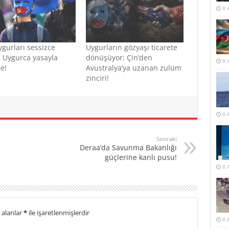
8 
ygurları sessizce
Uygurların gözyaşı ticarete
r: Uygurca yasayla
dönüşüyor: Çin’den
8 
e!
Avustralya’ya uzanan zulüm
zinciri!
8 
Sonraki
Deraa’da Savunma Bakanlığı
güçlerine kanlı pusu!
8 
 alanlar
*
ile işaretlenmişlerdir
8 