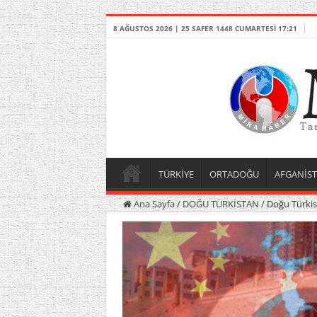
8 AĞUSTOS 2026 | 25 SAFER 1448 CUMARTESI 17:21
TÜRKİYE
ORTADOĞU
AFGANİS
Ana Sayfa
/
DOĞU TÜRKİSTAN
/
Doğu Türkist