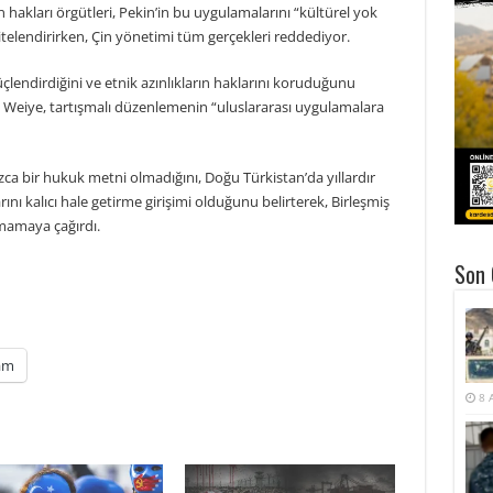
akları örgütleri, Pekin’in bu uygulamalarını “kültürel yok
 nitelendirirken, Çin yönetimi tüm gerçekleri reddediyor.
üçlendirdiğini ve etnik azınlıkların haklarını koruduğunu
 Weiye, tartışmalı düzenlemenin “uluslararası uygulamalara
zca bir hukuk metni olmadığını, Doğu Türkistan’da yıllardır
nı kalıcı hale getirme girişimi olduğunu belirterek, Birleşmiş
lmamaya çağırdı.
Son 
am
8 