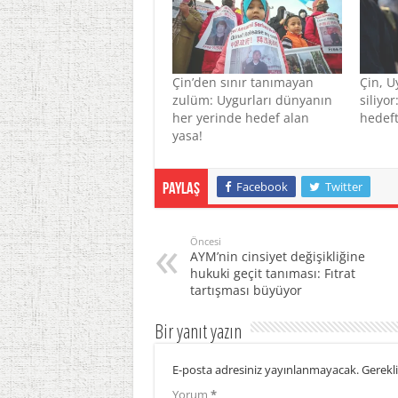
Çin’den sınır tanımayan
Çin, U
zulüm: Uygurları dünyanın
siliyo
her yerinde hedef alan
hedeft
yasa!
Facebook
Twitter
Paylaş
Öncesi
AYM’nin cinsiyet değişikliğine
hukuki geçit tanıması: Fıtrat
tartışması büyüyor
Bir yanıt yazın
E-posta adresiniz yayınlanmayacak.
Gerekli
Yorum
*