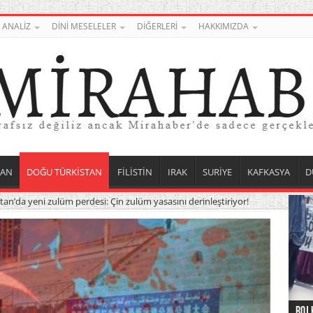
ANALİZ
DİNİ MESELELER
DİĞERLERİ
HAKKIMIZDA
TAN
DOĞU TÜRKİSTAN
FİLİSTİN
IRAK
SURİYE
KAFKASYA
D
an’da yeni zulüm perdesi: Çin zulüm yasasını derinleştiriyor!
Roj 
Orta
Düny
Suri
Uygu