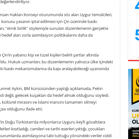
eğerlendiriliyor.
İnsan Hakları Konseyi oturumunda söz alan Uygur temsilcileri,
konusu yasanın iptal edilmesi için Çin üzerinde baskı
arı, “etnik birlik” söylemiyle sunulan düzenlemenin gerçekte
ini hedef alan zorla asimilasyon politikalarını daha da
n’in yabancı kişi ve tüzel kişileri belirli şartlar altında
du. Hukuk uzmanları, bu düzenlemenin yalnızca ülke içindeki
uki baskı mekanizmalarına da kapı aralayabileceği uyarısında
umret Aykin, BM kürsüsünden yaptığı açıklamada, Pekin
i değil, gelecek kuşakları da hedef almak olduğunu söyledi.
, kültürel mirasını ve İslami inancını tamamen silmeyi
ası olduğunu ifade etti.
’in Doğu Türkistan’da milyonlarca Uyguru keyfi gözaltılara
tleri kısıtladığı, camileri ve tarihi eserleri yıktığı, çocukları
 kurumlarda asimilasyona tabi tuttuğu yönündeki veriler ciddi