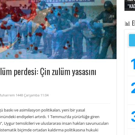
“Kad
Irak
yapt
kayı
bası
📊 
ulüm perdesi: Çin zulüm yasasını
Muharrem 1448 Çarşamba 11:04
 baskı ve asimilasyon politikaları, yeni bir yasal
ündeki endişeleri artırdı. 1 Temmuz’da yürürlüğe giren
”, Uygur temsilcileri ve uluslararası insan hakları savunucuları
i sistematik biçimde ortadan kaldırma politikasına hukuki