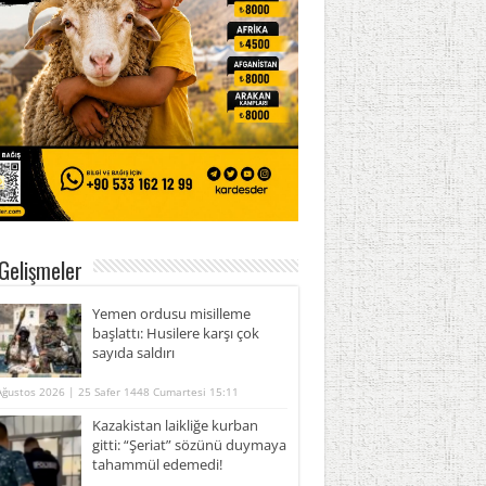
Gelişmeler
Yemen ordusu misilleme
başlattı: Husilere karşı çok
sayıda saldırı
Ağustos 2026 | 25 Safer 1448 Cumartesi 15:11
Kazakistan laikliğe kurban
gitti: “Şeriat” sözünü duymaya
tahammül edemedi!