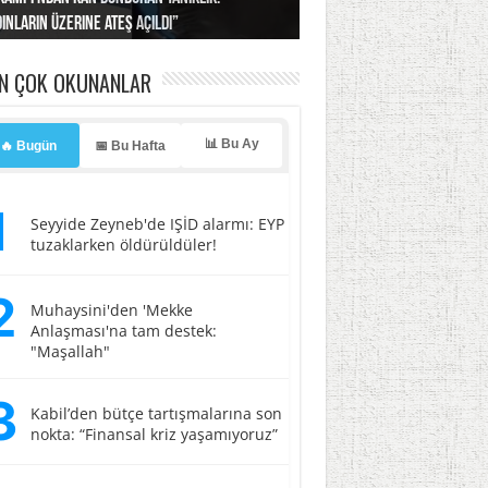
ınların üzerine ateş açıldı”
’a misilleme tehdidi!
ı… İsrail’in “timsah” planına fren!
tlar başladı
ldı, kabus yaşatıldı!
EN ÇOK OKUNANLAR
📊 Bu Ay
🔥 Bugün
📅 Bu Hafta
1
Seyyide Zeyneb'de IŞİD alarmı: EYP
tuzaklarken öldürüldüler!
2
Muhaysini'den 'Mekke
Anlaşması'na tam destek:
"Maşallah"
3
Kabil’den bütçe tartışmalarına son
nokta: “Finansal kriz yaşamıyoruz”