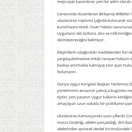
meşruiyet kazandıran yeni bir adım olarak d
Cenevre’de düzenlenen Birleşmiş Milletler 
uluslararası topluma çağrıda bulunarak söz 
kurulmasını istedi. İnsan hakları savunucul
Uygurların dili, kültürü, dini ve milli kimliğ
derinleştireceğini belirtiyor.
Eleştirilerin odağındaki maddelerden biri de Çi
yargılayabilmesine imkân tanıyan hüküm ol
baskıyı artırmakla kalmayıp sınır aşan huk
bulunuyor.
Dünya Uygur Kongresi Başkan Yardımcısı Z
yönetiminin amacının yalnızca bugünkü nesl
Aykin, yeni yasanın Uygur halkının kimliğini
amaçlayan uzun soluklu bir politikanın parç
Uluslararası kamuoyunda uzun yıllardır Çin
maruz bıraktığı, aileleri parçaladığı, dini ibade
ailelerinden ayırarak devlet kontrolündeki