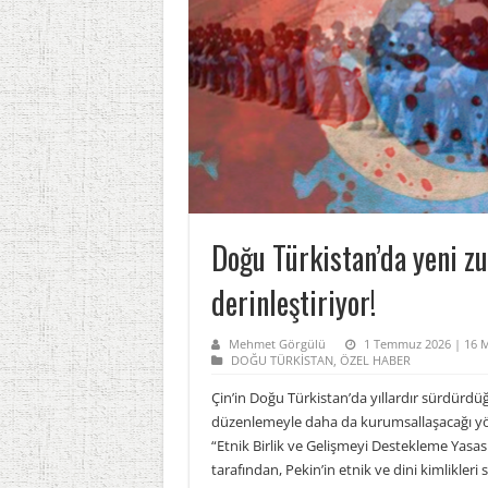
Doğu Türkistan’da yeni z
derinleştiriyor!
Mehmet Görgülü
1 Temmuz 2026 | 16 
DOĞU TÜRKİSTAN
,
ÖZEL HABER
Çin’in Doğu Türkistan’da yıllardır sürdürdüğü
düzenlemeyle daha da kurumsallaşacağı yön
“Etnik Birlik ve Gelişmeyi Destekleme Yasası
tarafından, Pekin’in etnik ve dini kimlikler