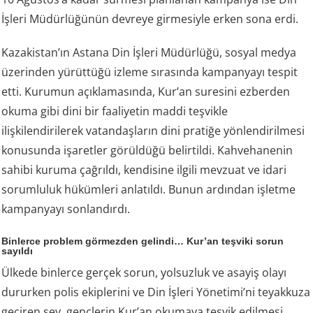
İşleri Müdürlüğünün devreye girmesiyle erken sona erdi.
Kazakistan’ın Astana Din İşleri Müdürlüğü, sosyal medya
üzerinden yürüttüğü izleme sırasında kampanyayı tespit
etti. Kurumun açıklamasında, Kur’an suresini ezberden
okuma gibi dini bir faaliyetin maddi teşvikle
ilişkilendirilerek vatandaşların dini pratiğe yönlendirilmesi
konusunda işaretler görüldüğü belirtildi. Kahvehanenin
sahibi kuruma çağrıldı, kendisine ilgili mevzuat ve idari
sorumluluk hükümleri anlatıldı. Bunun ardından işletme
kampanyayı sonlandırdı.
Binlerce problem görmezden gelindi… Kur’an teşviki sorun
sayıldı
Ülkede binlerce gerçek sorun, yolsuzluk ve asayiş olayı
dururken polis ekiplerini ve Din İşleri Yönetimi’ni teyakkuza
geçiren şey, gençlerin Kur’an okumaya teşvik edilmesi