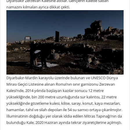
Diyarbakır Zerzevan Kalesine astılar. Gençlerin kalede sabah
namazını kılmaları ayrıca dikkat çekti.
Diyarbakır-Mardin karayolu üzerinde bulunan ve UNESCO Dünya
Mirası Geçici Listesine alınan Roma’nın sınır garnizonu Zerzevan
Kalesi’nde, 2014 yılında başlayan kazılar sonucu 12 metre
yüksekliğinde, bin 200 metre uzunluğunda sur kalıntısı, 22 metre
yüksekliğinde gözetleme kulesi, kilise, saray, konut, kaya mezarları,
hamamlar, tahıl ve silah depoları ile 54 su sarnıcı ortaya çıkarılmıştır.
İlluminatinin doğduğu yer olarak iddia edilen Mitras Tapınağı’nın da
bulunduğu Kale, 2020 Haziran ayında tekrar ziyaretçilerine açılmıştı.