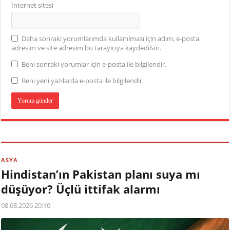
İnternet sitesi
Daha sonraki yorumlarımda kullanılması için adım, e-posta
adresim ve site adresim bu tarayıcıya kaydedilsin.
Beni sonraki yorumlar için e-posta ile bilgilendir.
Beni yeni yazılarda e-posta ile bilgilendir.
ASYA
Hindistan’ın Pakistan planı suya mı
düşüyor? Üçlü ittifak alarmı
08.08.2026 20:10