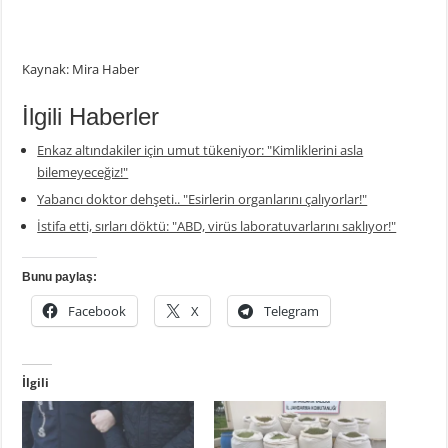
Kaynak: Mira Haber
İlgili Haberler
Enkaz altındakiler için umut tükeniyor: "Kimliklerini asla
bilemeyeceğiz!"
Yabancı doktor dehşeti.. "Esirlerin organlarını çalıyorlar!"
İstifa etti, sırları döktü: "ABD, virüs laboratuvarlarını saklıyor!"
Bunu paylaş:
Facebook
X
Telegram
İlgili