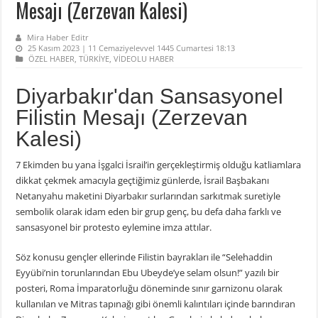
Mesajı (Zerzevan Kalesi)
Mira Haber Editr
25 Kasım 2023 | 11 Cemaziyelevvel 1445 Cumartesi 18:13
ÖZEL HABER
,
TÜRKİYE
,
VİDEOLU HABER
Diyarbakır'dan Sansasyonel
Filistin Mesajı (Zerzevan
Kalesi)
7 Ekimden bu yana İşgalci İsrail’in gerçekleştirmiş olduğu katliamlara
dikkat çekmek amacıyla geçtiğimiz günlerde, İsrail Başbakanı
Netanyahu maketini Diyarbakır surlarından sarkıtmak suretiyle
sembolik olarak idam eden bir grup genç, bu defa daha farklı ve
sansasyonel bir protesto eylemine imza attılar.
Söz konusu gençler ellerinde Filistin bayrakları ile “Selehaddin
Eyyübi’nin torunlarından Ebu Ubeyde’ye selam olsun!” yazılı bir
posteri, Roma İmparatorluğu döneminde sınır garnizonu olarak
kullanılan ve Mitras tapınağı gibi önemli kalıntıları içinde barındıran