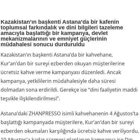
Kazakistan’ın başkenti Astana’da bir kafenin
toplumsal farkındalık ve dini bilgileri tazeleme
amacıyla başlattığı bir kampanya, devlet
mekanizmalarının ve emniyet güçlerinin
müdahalesi sonucu durduruldu
Kazakistan’ın başkenti Astana’da bir kahvehane,
Kur’an’dan bir sureyi ezberden okuyan müşterilerine
ücretsiz kahve verme kampanyası düzenledi. Ancak
kampanya, yetkililerin müdahalesiyle daha süresi
dolmadan sona erdirildi. Gerekçe ise “dini faaliyetin maddi
teşvikle ilişkilendirilmesi”.
Astana’daki ZHANPRESSO isimli kahvehanenin 4 Ağustos’ta
başlattığı kampanyada müşterilere, Kur’an’dan bir sureyi
ezberden okumaları karşılığında ücretsiz kahve veriliyordu.
10 Ağustos’a kadar sürmesi planlanan kampanya ise Din