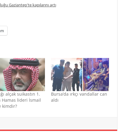
uğu Gaziantep'te kapılarını açtı
am
ğı alçak suikastın 1.
Bursa’da ırkçı vandallar can
a Hamas lideri İsmail
aldı
 kimdir?