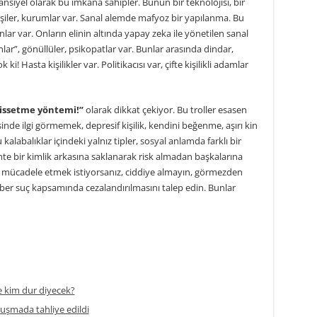
tansiyel olarak bu imkana sahipler. Bunun bir teknolojisi, bir
 kişiler, kurumlar var. Sanal alemde mafyoz bir yapılanma. Bu
anlar var. Onların elinin altında yapay zeka ile yönetilen sanal
zanlar”, gönüllüler, psikopatlar var. Bunlar arasında dindar,
ki! Hasta kişilikler var. Politikacısı var, çifte kişilikli adamlar
hissetme yöntemi!”
olarak dikkat çekiyor. Bu troller esasen
esinde ilgi görmemek, depresif kişilik, kendini beğenme, aşırı kin
kalabalıklar içindeki yalnız tipler, sosyal anlamda farklı bir
ahte bir kimlik arkasına saklanarak risk almadan başkalarına
erle mücadele etmek istiyorsanız, ciddiye almayın, görmezden
ber suç kapsamında cezalandırılmasını talep edin. Bunlar
 kim dur diyecek?
ruşmada tahliye edildi