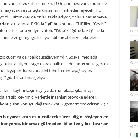
erimiz var, provokatörlerimiz var! Onların nesi varsa bizim de
z kalmayacak ve sonuçta kimse farkı fark edemeyecek. Trol
yordu. Bizimkiler de onları taklit ediyor, onlarla baş etmeye
orlar
” akıllarınca. PKK da “
iyi
” bu konuda. CHP’liler, “Gezici”
bir cep telefonu yetiyor zaten. TDK sözlüğüne baktığınızda
7 
çiminde ve geniş ağızlı, suyun dibine atılan ve teknelerle
 “muzip cüce” ya da “balık tuzağı/yemi”dir. Sosyal mediada
7 
gibi kullanılıyor.. Argo olarak halk dilinde “İnternette gerçek
uluk yapan, karşısındakini tehdit eden, aşağılayan,
i!” gibi bir anlama geliyor.
sanların keyfini kaçırmayı ya da münakaşa çıkarmayı
7 
aları gibi çevrimiçi yerlerde insanları provoke ederek,
konuşulan konuyu dağıtarak varlık göstermeye çalışan kişi.”
an bir yaratıktan esinlenilerek türetildiğini söyleyenler
er yerde, bir amaç gütmeden öfkeli ve yıkıcı tavırlar
7 