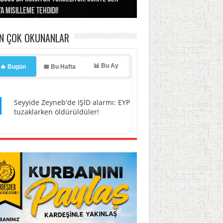
ınların üzerine ateş açıldı”
’a misilleme tehdidi!
ı… İsrail’in “timsah” planına fren!
tlar başladı
ldı, kabus yaşatıldı!
EN ÇOK OKUNANLAR
📊 Bu Ay
🔥 Bugün
📅 Bu Hafta
1
Seyyide Zeyneb'de IŞİD alarmı: EYP
tuzaklarken öldürüldüler!