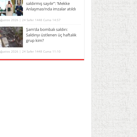
saldırmış sayılır”: ‘Mekke
Anlaşması’nda imzalar atıldı
Ağustos 2026 | 24 Safer 1448 Cuma 14:57
Şam’da bombalı saldırı:
Saldırıyı üstlenen üç haftalık
grup kim?
Ağustos 2026 | 24 Safer 1448 Cuma 11:10