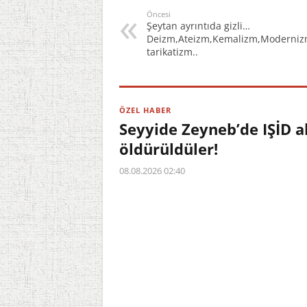
Öncesi
Şeytan ayrıntıda gizli…
Deizm,Ateizm,Kemalizm,Modernizm,
tarikatizm..
ÖZEL HABER
Seyyide Zeyneb’de IŞİD a
öldürüldüler!
08.08.2026 02:40