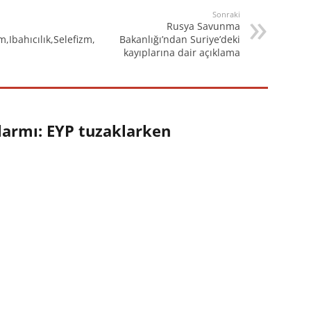
Sonraki
Rusya Savunma
Ibahıcılık,Selefizm,
Bakanlığı’ndan Suriye’deki
kayıplarına dair açıklama
larmı: EYP tuzaklarken