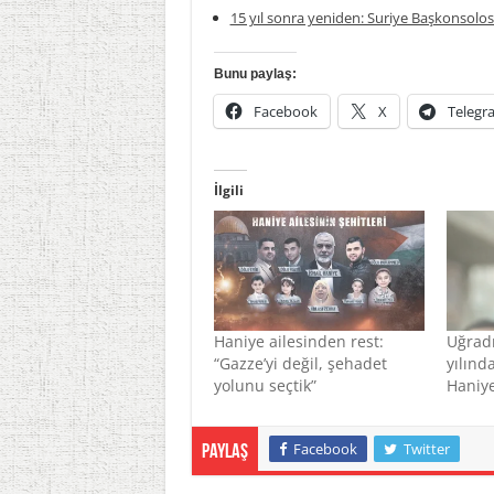
15 yıl sonra yeniden: Suriye Başkonsolosl
Bunu paylaş:
Facebook
X
Telegr
İlgili
Haniye ailesinden rest:
Uğradı
“Gazze’yi değil, şehadet
yılınd
yolunu seçtik”
Haniye
Facebook
Twitter
Paylaş