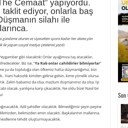
i (!) “The Cemaat” yapıyordu.
 taklit ediyor, onlarla baş
Düşmanın silahı ile
llarınca.
rda gündeme oturan ve siyasetten spora kadar her alana yön
lik ile yapan sosyal medya çetelerini yazdı:
 Peygamber gibi olacaktık! Onlar ayağımıza taş atacaklar,
edecekler. Biz ise, “
Ya Rab onlar cahildirler bilmiyorlar
”
me ya da topluluğa olan öfkemiz hatta düşmanlığımız, bizi
.. Hani haksızlık kimden gelirse gelsin, kime yönelik olursa
tık. Zalim babamız da olsa, mazlum düşmanımız da olsa. İşi
bi olacak, yanlışına karşı çıkacaktık. Ne oldu bize! Nasıl bir
Son 
u!
ığınacaktık. Adil şahidler olacaktık. Bilmediğimiz şeyin peşine
ilimizden, belimizden emin olacaktı. Başkalarının mallarına,
 nesillerine tehdit oluşturmayacaktık.
8 