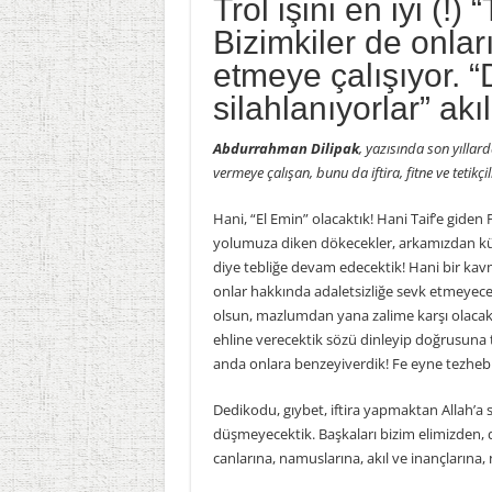
​​​​​​​Trol işini en iy
Bizimkiler de onları
etmeye çalışıyor. “
silahlanıyorlar” akı
Abdurrahman Dilipak
, yazısında son yılla
vermeye çalışan, bunu da iftira, fitne ve tetikçi
Hani, “El Emin” olacaktık! Hani Taif’e giden
yolumuza diken dökecekler, arkamızdan küfr
diye tebliğe devam edecektik! Hani bir kav
onlar hakkında adaletsizliğe sevk etmeyecek
olsun, mazlumdan yana zalime karşı olacak
ehline verecektik sözü dinleyip doğrusuna ta
anda onlara benzeyiverdik! Fe eyne tezheb
Dedikodu, gıybet, iftira yapmaktan Allah’a s
düşmeyecektik. Başkaları bizim elimizden, d
canlarına, namuslarına, akıl ve inançlarına,