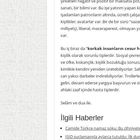
şirketleri negatif ve pozitif bir maksatla po
sanatı, bir bilimi var. Bu işe yatırım yapan
işadamları patronların altında, ücretli çalış
kişilikler; avatarlar var. Bir de bir sürü “sa
milliyetçi, liberal, maceraperest, olmayan yok 
var.
Bu iş biraz da “
korkak insanların cesur 
kişilik olarak sorunlu tiplerdir. Sosyal çevr
ve öfke, kıskançlık, kişilik bozukluğu sonucu 
kimlikle kendini yeniden üretebiliyorlar. S
can yakıcı darbeler indirebiliyorlar. Troll
gelin, devam ederse yargıya başvurun ve si
ahlaki zaaf içinde hasta tiplerdir.
Selâm ve dua ile.
İlgili Haberler
Camide Türkçe namaz şoku: Bu zihniyete
İŞİD suçlamasıyla aylarca tutuldu: İlk du