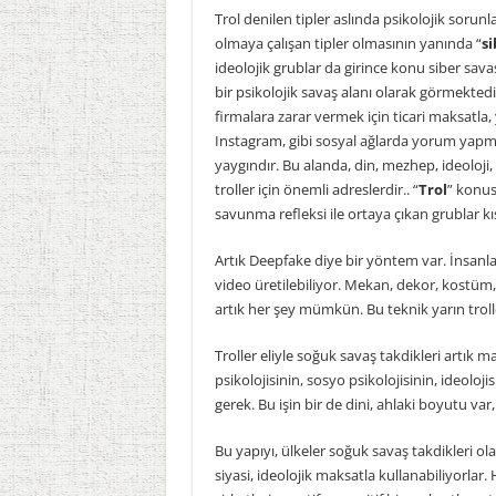
Trol denilen tipler aslında psikolojik soru
olmaya çalışan tipler olmasının yanında “
si
ideolojik grublar da girince konu siber sava
bir psikolojik savaş alanı olarak görmektedi
firmalara zarar vermek için ticari maksatla,
Instagram, gibi sosyal ağlarda yorum yapma
yaygındır. Bu alanda, din, mezhep, ideoloji,
troller için önemli adreslerdir.. “
Trol
” konus
savunma refleksi ile ortaya çıkan grublar kıs
Artık Deepfake diye bir yöntem var. İnsanlar
video üretilebiliyor. Mekan, dekor, kostüm, 
artık her şey mümkün. Bu teknik yarın trolle
Troller eliyle soğuk savaş takdikleri artık m
psikolojisinin, sosyo psikolojisinin, ideoloji
gerek. Bu işin bir de dini, ahlaki boyutu var
Bu yapıyı, ülkeler soğuk savaş takdikleri olar
siyasi, ideolojik maksatla kullanabiliyorla