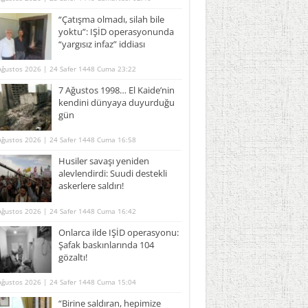
“Çatışma olmadı, silah bile
yoktu”: IŞİD operasyonunda
“yargısız infaz” iddiası
Ağustos 2026 | 24 Safer 1448 Cuma 23:22
7 Ağustos 1998… El Kaide’nin
kendini dünyaya duyurduğu
gün
Ağustos 2026 | 24 Safer 1448 Cuma 16:58
Husiler savaşı yeniden
alevlendirdi: Suudi destekli
askerlere saldırı!
Ağustos 2026 | 24 Safer 1448 Cuma 16:42
Onlarca ilde IŞİD operasyonu:
Şafak baskınlarında 104
gözaltı!
Ağustos 2026 | 24 Safer 1448 Cuma 15:04
“Birine saldıran, hepimize