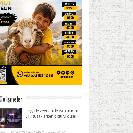
Gelişmeler
Seyyide Zeyneb’de IŞİD alarmı:
EYP tuzaklarken öldürüldüler!
Ağustos 2026 | 25 Safer 1448 Cumartesi 02:40