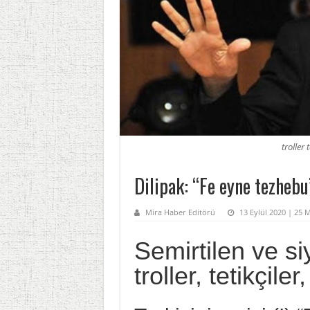
troller 
Dilipak: “Fe eyne tezhebu
Mira Haber Editörü
13 Eylül 2020 | 25
Semirtilen ve s
troller, tetikçile