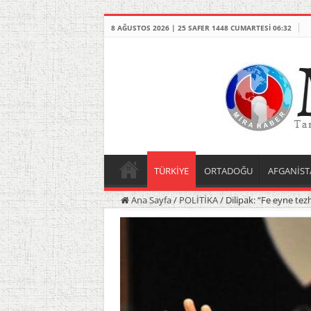
8 AĞUSTOS 2026 | 25 SAFER 1448 CUMARTESI 06:32
TÜRKİYE
ORTADOĞU
AFGANİST
Ana Sayfa
/
POLİTİKA
/
Dilipak: “Fe eyne te