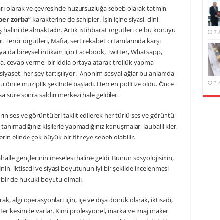
nları olarak ve çevresinde huzursuzluğa sebeb olarak tatmin
ber zorba
” karakterine de sahipler. İşin içine siyasi, dini,
ş halini de almaktadır. Artık istihbarat örgütleri de bu konuyu
7 
r. Terör örgütleri, Mafia, sert rekabet ortamlarında karşı
 ya da bireysel intikam için Facebook, Twitter, Whatsapp,
, cevap verme, bir iddia ortaya atarak trollük yapma
 siyaset, her şey tartışılıyor. Anonim sosyal ağlar bu anlamda
7 
u önce muziplik şeklinde başladı. Hemen politize oldu. Önce
a süre sonra saldırı merkezi hale geldiler.
ın ses ve görüntüleri taklit edilerek her türlü ses ve görüntü,
tanımadığınız kişilerle yapmadığınız konuşmalar, laubalilikler,
rin elinde çok büyük bir fitneye sebeb olabilir.
ahalle gençlerinin meselesi haline geldi. Bunun sosyolojisinin,
sinin, iktisadi ve siyasi boyutunun iyi bir şekilde incelenmesi
, bir de hukuki boyutu olmalı.
ak, algı operasyonları için, içe ve dışa dönük olarak, iktisadi,
r. Her kesimde varlar. Kimi profesyonel, marka ve imaj maker