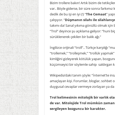
Bizim trollere bakın! Artık bizim de tetikçil
var.. Böyle giderse, bir süre sonra farkımı
dedik de bu işi en iyi (!) “
The Cemaat
” yapı
çalışıyor. “
Düşmanın silahı ile silahlanıy
takımı da! Sanal yıkıma gönüllü olmak için 
“Trol” deyince şu açıklama geliyor: “huni bi
sürüklenerek çekilen bir balık ağı.”
İngilizce orijinali “troll”.. Türkçe karşılığı
“trollemek,” “trolleşmek,” “trollük yapmak” 
kimliğini gizleyerek kötülük yapan, bozgunc
küçümseyici bir söylemle sahip saldırgan kiş
Wikipedia’daki tanım şöyle: “İnternet’te in
amaçlayan kişi. Forumlar, bloglar, sohbet od
duygusal cevaplar vermeye zorlayan ya da 
Trol kelimesinin mitolojik bir varlık ol
de var. Mitolojide Trol mümkün zaman h
sergileyen bozguncu bir karakter.