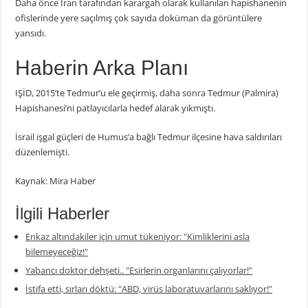
Daha önce İran tarafından karargah olarak kullanılan hapishanenin
ofislerinde yere saçılmış çok sayıda doküman da görüntülere
yansıdı.
Haberin Arka Planı
IŞİD, 2015’te Tedmur’u ele geçirmiş, daha sonra Tedmur (Palmira)
Hapishanesi’ni patlayıcılarla hedef alarak yıkmıştı.
İsrail işgal güçleri de Humus’a bağlı Tedmur ilçesine hava saldırıları
düzenlemişti.
Kaynak: Mira Haber
İlgili Haberler
Enkaz altındakiler için umut tükeniyor: "Kimliklerini asla
bilemeyeceğiz!"
Yabancı doktor dehşeti.. "Esirlerin organlarını çalıyorlar!"
İstifa etti, sırları döktü: "ABD, virüs laboratuvarlarını saklıyor!"