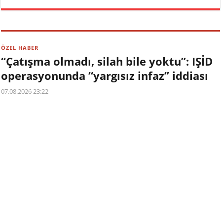
ÖZEL HABER
“Çatışma olmadı, silah bile yoktu”: IŞİD
operasyonunda “yargısız infaz” iddiası
07.08.2026 23:22