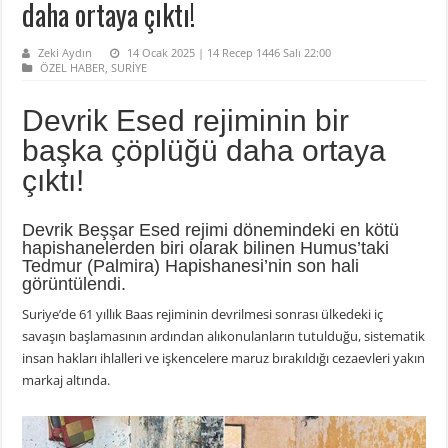
daha ortaya çıktı!
Zeki Aydın
14 Ocak 2025 | 14 Recep 1446 Salı 22:00
ÖZEL HABER
,
SURİYE
Devrik Esed rejiminin bir
başka çöplüğü daha ortaya
çıktı!
Devrik Beşşar Esed rejimi dönemindeki en kötü
hapishanelerden biri olarak bilinen Humus’taki
Tedmur (Palmira) Hapishanesi’nin son hali
görüntülendi.
Suriye’de 61 yıllık Baas rejiminin devrilmesi sonrası ülkedeki iç
savaşın başlamasının ardından alıkonulanların tutulduğu, sistematik
insan hakları ihlalleri ve işkencelere maruz bırakıldığı cezaevleri yakın
markaj altında.