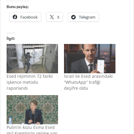
Bunu paylaş:
Facebook
X
Telegram
İlgili
Esed rejiminin 72 farklı
İsrail ile Esed arasındaki
işkence metodu
“WhatsApp” trafiği
raporlandı
deşifre oldu
Putin’in kozu Esma Esed
mi? Kremlin’in rejime son