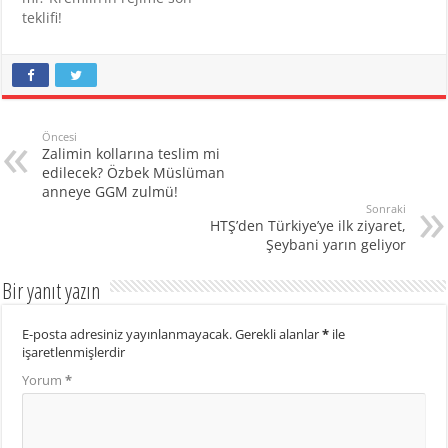
teklifi!
Öncesi
Zalimin kollarına teslim mi
edilecek? Özbek Müslüman
anneye GGM zulmü!
Sonraki
HTŞ’den Türkiye’ye ilk ziyaret,
Şeybani yarın geliyor
Bir yanıt yazın
E-posta adresiniz yayınlanmayacak.
Gerekli alanlar
*
ile
işaretlenmişlerdir
Yorum
*