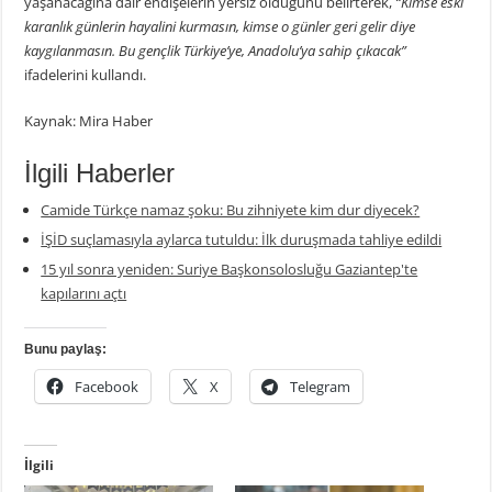
yaşanacağına dair endişelerin yersiz olduğunu belirterek,
“Kimse eski
karanlık günlerin hayalini kurmasın, kimse o günler geri gelir diye
kaygılanmasın. Bu gençlik Türkiye’ye, Anadolu’ya sahip çıkacak”
ifadelerini kullandı.
Kaynak: Mira Haber
İlgili Haberler
Camide Türkçe namaz şoku: Bu zihniyete kim dur diyecek?
İŞİD suçlamasıyla aylarca tutuldu: İlk duruşmada tahliye edildi
15 yıl sonra yeniden: Suriye Başkonsolosluğu Gaziantep'te
kapılarını açtı
Bunu paylaş:
Facebook
X
Telegram
İlgili