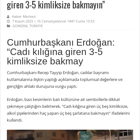
giren 3-5 kimliksize bakmayın”
Haber Merkezi
7 Kasım 2025 | 16 Cemaziyelevvel 1447 Cuma 15:53
GÜNDEM
,
TÜRKİYE
Cumhurbaşkanı Erdoğan:
“Cadı kılığına giren 3-5
kimliksize bakmay
Cumhurbaşkanı Recep Tayyip Erdoğan, cadılar bayramı
kutlamalarına ilişkin yaptığı açıklamada toplumsal değerlere ve
gençliğin ahlaki duruşuna vurgu yaptı.
Erdoğan, bazı kesimlerin batı kültürüne ait sembollerle dikkat
çekmeye çalıştığını belirterek, “Cadı kılığına giren üç beş kimliksize,
alkol şişelerinden haç yapan üç beş şarlatana bakmayın” ifadelerini
kullandı.