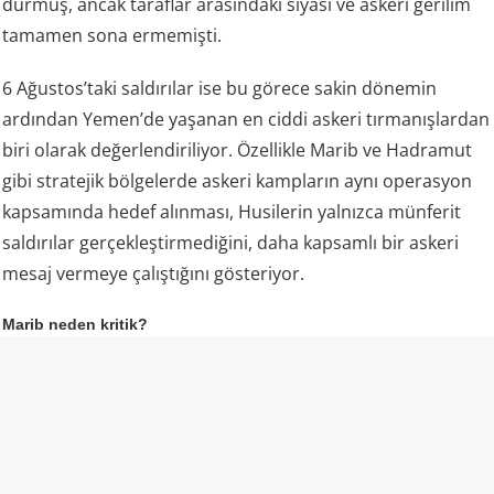
durmuş, ancak taraflar arasındaki siyasi ve askeri gerilim
tamamen sona ermemişti.
6 Ağustos’taki saldırılar ise bu görece sakin dönemin
ardından Yemen’de yaşanan en ciddi askeri tırmanışlardan
biri olarak değerlendiriliyor. Özellikle Marib ve Hadramut
gibi stratejik bölgelerde askeri kampların aynı operasyon
kapsamında hedef alınması, Husilerin yalnızca münferit
saldırılar gerçekleştirmediğini, daha kapsamlı bir askeri
mesaj vermeye çalıştığını gösteriyor.
Marib neden kritik?
Husilerin özellikle Marib’i hedef alması dikkat çekiyor.
Marib, Yemen hükümetinin kuzeydeki en önemli
kalelerinden biri olmasının yanı sıra ülkenin enerji
kaynakları açısından da stratejik öneme sahip. Bölgedeki
petrol ve doğal gaz sahaları ile enerji altyapısı, Yemen’deki