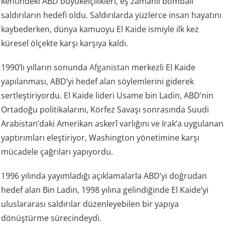
kentindeki ABD büyükelçilikleri, eş zamanlı bombalı
saldırıların hedefi oldu. Saldırılarda yüzlerce insan hayatını
kaybederken, dünya kamuoyu El Kaide ismiyle ilk kez
küresel ölçekte karşı karşıya kaldı.
1990’lı yılların sonunda
Afganistan
merkezli El Kaide
yapılanması, ABD’yi hedef alan söylemlerini giderek
sertleştiriyordu. El Kaide lideri Usame bin Ladin, ABD’nin
Ortadoğu politikalarını, Körfez Savaşı sonrasında Suudi
Arabistan’daki Amerikan askerî varlığını ve Irak’a uygulanan
yaptırımları eleştiriyor, Washington yönetimine karşı
mücadele çağrıları yapıyordu.
1996 yılında yayımladığı açıklamalarla ABD’yi doğrudan
hedef alan Bin Ladin, 1998 yılına gelindiğinde El Kaide’yi
uluslararası saldırılar düzenleyebilen bir yapıya
dönüştürme sürecindeydi.