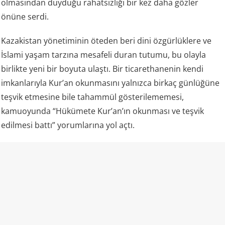
olmasından duyduğu rahatsızlığı bir kez daha gözler
önüne serdi.
Kazakistan yönetiminin öteden beri dini özgürlüklere ve
İslami yaşam tarzına mesafeli duran tutumu, bu olayla
birlikte yeni bir boyuta ulaştı. Bir ticarethanenin kendi
imkanlarıyla Kur’an okunmasını yalnızca birkaç günlüğüne
teşvik etmesine bile tahammül gösterilememesi,
kamuoyunda “Hükümete Kur’an’ın okunması ve teşvik
edilmesi battı” yorumlarına yol açtı.
Kazakistan ve “laiklik”
Kazakistan rejimi kendisini laik bir devlet olarak tanımlıyor
ve resmi mevzuatında vatandaşların vicdan ve din
özgürlüğünü güvence altına aldığını belirtiyor. Aynı kanun,
insanların dini inançlarını yayma ve dini faaliyetlere katılma
hakkına sahip olduğunu da ifade ediyor.