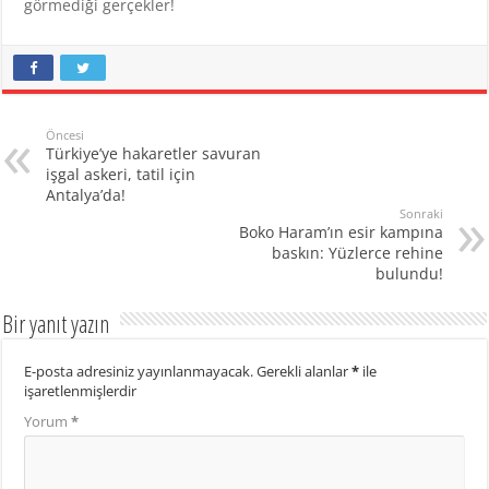
görmediği gerçekler!
Öncesi
Türkiye’ye hakaretler savuran
işgal askeri, tatil için
Antalya’da!
Sonraki
Boko Haram’ın esir kampına
baskın: Yüzlerce rehine
bulundu!
Bir yanıt yazın
E-posta adresiniz yayınlanmayacak.
Gerekli alanlar
*
ile
işaretlenmişlerdir
Yorum
*