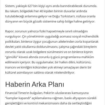
Sistem, yaklaşık 627 bin kişiyi aynı anda barındırabilecek durumda.
Bu rakam, bölgedeki her 40 kişiden birinin duvarlar ardında
tutulabileceği anlamına geliyor ve Doğu Türkistan’ı, nüfusa oranla
dünyanın en büyük gözaltı sistemine sahip bölge haline getiriyor.
Rapor, sorunun yalnızca fiziki hapsetmeyle sınırlı olmadığını
vurguluyor. Çin yönetiminin uyguladığı acımasız sosyal mühendislik
politikaları, binlerce Uygur çocuğunun ailelerinden zorla koparılarak
devlet yatılı okullarına doldurulmasını, çalışma çağındaki bireylerin
zorunlu olarak uzak bölgelere sürülmesini ve on binlerce kişinin
“gönüllü” kisvesi altında zorunlu iş gücü programlarına mahkûm
edilmesini içeriyor. Bu uygulamalar, bir halkın dilini, kültürünü,
inancını ve kimliğini kökünden yok etmeyi amaçlayan derin bir
kültürel asimilasyon saldırısı olarak nitelendiriliyor.
Haberin Arka Planı
Financial Times’ın bulguları, Pekin’in uluslararası kamuoyuna
“kamplar kapandı” açıklamalarına rağmen, baskı altyapısını sürekli
genişlettiğini ve kontrol mekanizmasını daha da sertleştirdiğini