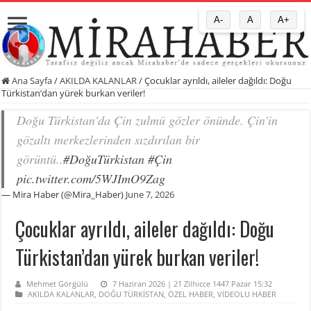
A-
A
A+
Ana Sayfa
/
AKILDA KALANLAR
/
Çocuklar ayrıldı, aileler dağıldı: Doğu
Türkistan’dan yürek burkan veriler!
Doğu Türkistan'da Çin zulmü gözler önünde. Çin'in
gözaltı merkezlerinden sızdırılan bir
görüntü..
#DoğuTürkistan
#Çin
pic.twitter.com/5WJImO9Zag
— Mira Haber (@Mira_Haber)
June 7, 2026
Çocuklar ayrıldı, aileler dağıldı: Doğu
Türkistan’dan yürek burkan veriler!
Mehmet Görgülü
7 Haziran 2026 | 21 Zilhicce 1447 Pazar 15:32
AKILDA KALANLAR
,
DOĞU TÜRKİSTAN
,
ÖZEL HABER
,
VİDEOLU HABER