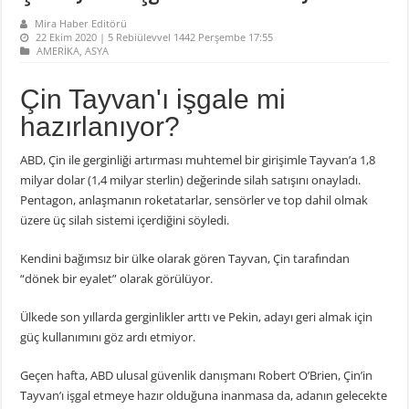
Mira Haber Editörü
22 Ekim 2020 | 5 Rebiülevvel 1442 Perşembe 17:55
AMERİKA
,
ASYA
Çin Tayvan'ı işgale mi
hazırlanıyor?
ABD, Çin ile gerginliği artırması muhtemel bir girişimle Tayvan’a 1,8
milyar dolar (1,4 milyar sterlin) değerinde silah satışını onayladı.
Pentagon, anlaşmanın roketatarlar, sensörler ve top dahil olmak
üzere üç silah sistemi içerdiğini söyledi.
Kendini bağımsız bir ülke olarak gören Tayvan, Çin tarafından
“dönek bir eyalet” olarak görülüyor.
Ülkede son yıllarda gerginlikler arttı ve Pekin, adayı geri almak için
güç kullanımını göz ardı etmiyor.
Geçen hafta, ABD ulusal güvenlik danışmanı Robert O’Brien, Çin’in
Tayvan’ı işgal etmeye hazır olduğuna inanmasa da, adanın gelecekte