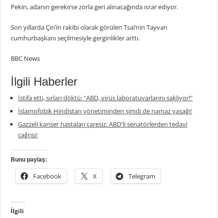
Pekin, adanın gerekirse zorla geri alınacağında ısrar ediyor.
Son yıllarda Çin’in rakibi olarak görülen Tsai’nin Tayvan
cumhurbaşkanı seçilmesiyle gerginlikler arttı.
BBC News
İlgili Haberler
İstifa etti, sırları döktü: "ABD, virüs laboratuvarlarını saklıyor!"
İslamofobik Hindistan yönetiminden şimdi de namaz yasağı!
Gazzeli kanser hastaları çaresiz: ABD'li senatörlerden tedavi
çağrısı!
Bunu paylaş:
Facebook
X
Telegram
İlgili