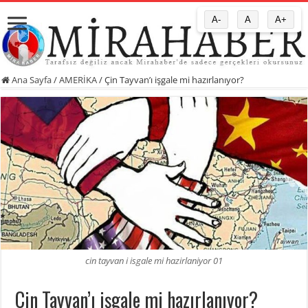
A-
A
A+
Ana Sayfa
/
AMERİKA
/
Çin Tayvan’ı işgale mi hazırlanıyor?
cin tayvan i isgale mi hazirlaniyor 01
Çin Tayvan’ı işgale mi hazırlanıyor?