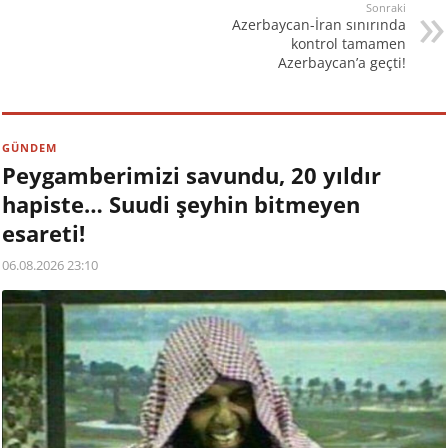
Sonraki
Azerbaycan-İran sınırında
kontrol tamamen
Azerbaycan’a geçti!
GÜNDEM
Peygamberimizi savundu, 20 yıldır
hapiste… Suudi şeyhin bitmeyen
esareti!
06.08.2026 23:10