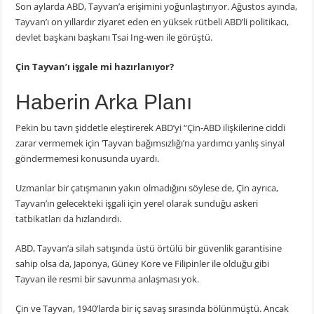
Son aylarda ABD, Tayvan’a erişimini yoğunlaştırıyor. Ağustos ayında,
Tayvan’ı on yıllardır ziyaret eden en yüksek rütbeli ABD’li politikacı,
devlet başkanı başkanı Tsai Ing-wen ile görüştü.
Çin Tayvan’ı işgale mi hazırlanıyor?
Haberin Arka Planı
Pekin bu tavrı şiddetle eleştirerek ABD’yi “Çin-ABD ilişkilerine ciddi
zarar vermemek için ‘Tayvan bağımsızlığı’na yardımcı yanlış sinyal
göndermemesi konusunda uyardı.
Uzmanlar bir çatışmanın yakın olmadığını söylese de, Çin ayrıca,
Tayvan’ın gelecekteki işgali için yerel olarak sunduğu askeri
tatbikatları da hızlandırdı.
ABD, Tayvan’a silah satışında üstü örtülü bir güvenlik garantisine
sahip olsa da, Japonya, Güney Kore ve Filipinler ile olduğu gibi
Tayvan ile resmi bir savunma anlaşması yok.
Çin ve Tayvan, 1940’larda bir iç savaş sırasında bölünmüştü. Ancak