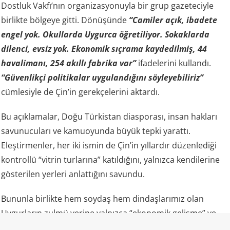
Dostluk Vakfı’nın organizasyonuyla bir grup gazeteciyle
birlikte bölgeye gitti. Dönüşünde
“Camiler açık, ibadete
engel yok. Okullarda Uygurca öğretiliyor. Sokaklarda
dilenci, evsiz yok. Ekonomik sıçrama kaydedilmiş, 44
havalimanı, 254 akıllı fabrika var”
ifadelerini kullandı.
“Güvenlikçi politikalar uygulandığını söyleyebiliriz”
cümlesiyle de Çin’in gerekçelerini aktardı.
Bu açıklamalar, Doğu Türkistan diasporası, insan hakları
savunucuları ve kamuoyunda büyük tepki yarattı.
Eleştirmenler, her iki ismin de Çin’in yıllardır düzenlediği
kontrollü “vitrin turlarına” katıldığını, yalnızca kendilerine
gösterilen yerleri anlattığını savundu.
Bununla birlikte hem soydaş hem dindaşlarımız olan
Uygurların zulmü yerine yalnızca “ekonomik gelişme” ve
“fabrikalar” gündemde oldu.