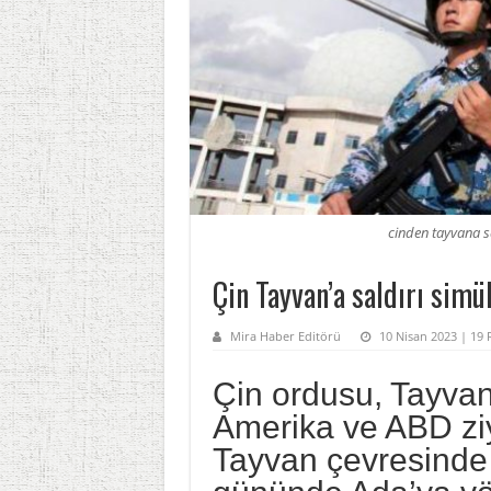
cinden tayvana 
Çin Tayvan’a saldırı simü
Mira Haber Editörü
10 Nisan 2023 | 19 
Çin ordusu, Tayvan 
Amerika ve ABD ziy
Tayvan çevresinde b