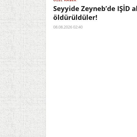
Seyyide Zeyneb’de IŞİD a
öldürüldüler!
08.08.2026 02:40