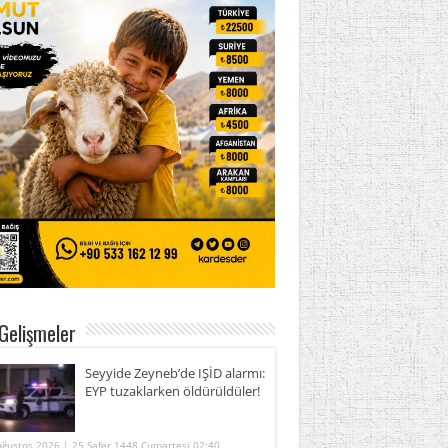
Gelişmeler
Seyyide Zeyneb’de IŞİD alarmı:
EYP tuzaklarken öldürüldüler!
Ağustos 2026 | 25 Safer 1448 Cumartesi 02:40