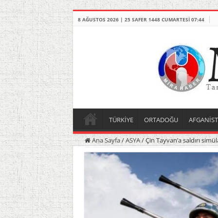
8 AĞUSTOS 2026 | 25 SAFER 1448 CUMARTESI 07:44
TÜRKİYE
ORTADOĞU
AFGANİS
Ana Sayfa
/
ASYA
/
Çin Tayvan’a saldırı simü