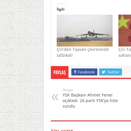
İlgili
Çin’den Tayvan çevresinde
Çin-Ta
tatbikat!
sahası 
Facebook
Twitter
Paylaş
Öncesi
YSK Başkanı Ahmet Yener
açıkladı: 26 parti YSK’ya liste
sundu
ÖZEL HABER