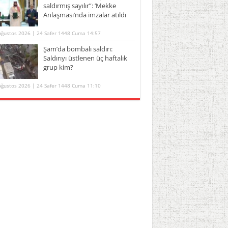
saldırmış sayılır”: ‘Mekke
Anlaşması’nda imzalar atıldı
Ağustos 2026 | 24 Safer 1448 Cuma 14:57
Şam’da bombalı saldırı:
Saldırıyı üstlenen üç haftalık
grup kim?
Ağustos 2026 | 24 Safer 1448 Cuma 11:10