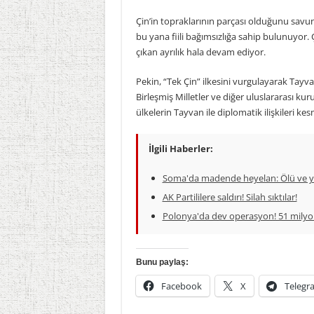
Çin’in topraklarının parçası olduğunu sav
bu yana fiili bağımsızlığa sahip bulunuyor. 
çıkan ayrılık hala devam ediyor.
Pekin, “Tek Çin” ilkesini vurgulayarak Tayva
Birleşmiş Milletler ve diğer uluslararası kur
ülkelerin Tayvan ile diplomatik ilişkileri ke
İlgili Haberler:
Soma'da madende heyelan: Ölü ve yar
AK Partililere saldırı! Silah sıktılar!
Polonya'da dev operasyon! 51 milyon
Bunu paylaş:
Facebook
X
Telegr