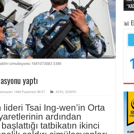
“Kad
Irak
yapt
kayı
bası
📊 
saldiri simulasyonu 1681073083 5386
lasyonu yaptı
Ramazan 1444 Pazartesi 08:57
ASYA
,
DÜNYA
lideri Tsai Ing-wen’in Orta
aretlerinin ardından
aşlattığı tatbikatın ikinci