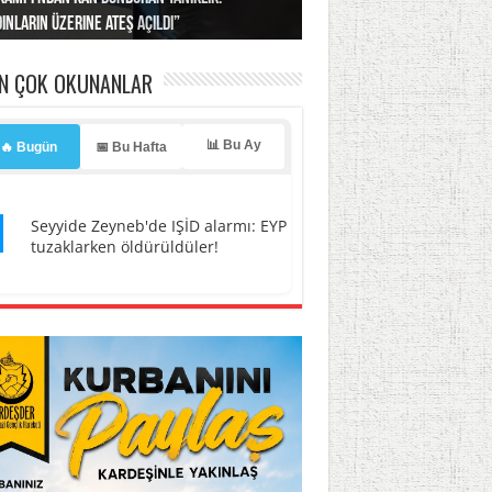
ınların üzerine ateş açıldı”
’a misilleme tehdidi!
ı… İsrail’in “timsah” planına fren!
tlar başladı
ldı, kabus yaşatıldı!
EN ÇOK OKUNANLAR
📊 Bu Ay
🔥 Bugün
📅 Bu Hafta
1
Seyyide Zeyneb'de IŞİD alarmı: EYP
tuzaklarken öldürüldüler!