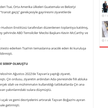
lideri Tsai, Orta Amerika ülkeleri Guatemala ve Belize’yi
transit geçiş” gerekçesiyle gayriresmi ziyaretlerde
7 
e Hudson Enstitüsü tarafından düzenlenen toplantıya katılmış,
lley şehrinde ABD Temsilciler Meclisi Başkanı Kevin McCarthy ve
.
7 
otesto ederken Tsai’nin temaslarına aracılık eden iki kuruluşa
ldirmişti.
İME SEBEP OLMUŞTU
elosi’nin Ağustos 2022’de Tayvan’a yaptığı ziyaret,
ştı. Çin ordusu, ziyaretin ardından Ada çevresinde fiili abluka
erçek silah ve mühimmatın kullanıldığı tatbikatlarda Çin ana
van yakınlarındaki sulara düşmüştü.
 uçak ve gemi devriyelerini artırarak Tayvan Boğazı’nı ayıran
hale getirmişti.