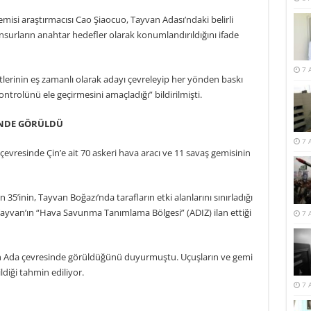
isi araştırmacısı Cao Şiaocuo, Tayvan Adası’ndaki belirli
 unsurların anahtar hedefler olarak konumlandırıldığını ifade
7 
etlerinin eş zamanlı olarak adayı çevreleyip her yönden baskı
ntrolünü ele geçirmesini amaçladığı” bildirilmişti.
SİNDE GÖRÜLDÜ
7 
vresinde Çin’e ait 70 askeri hava aracı ve 11 savaş gemisinin
35’inin, Tayvan Boğazı’nda tarafların etki alanlarını sınırladığı
 Tayvan’ın “Hava Savunma Tanımlama Bölgesi” (ADIZ) ilan ettiği
7 
in Ada çevresinde görüldüğünü duyurmuştu. Uçuşların ve gemi
ildiği tahmin ediliyor.
7 