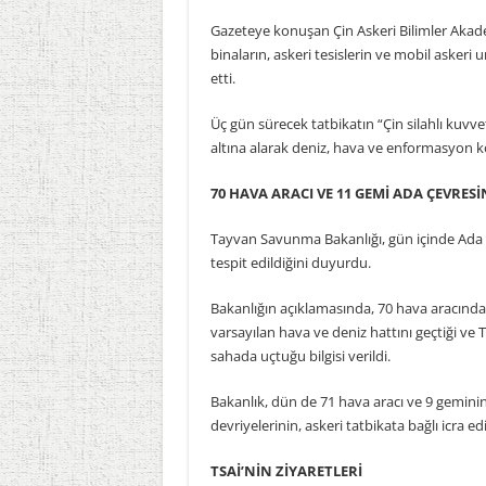
Gazeteye konuşan Çin Askeri Bilimler Akadem
binaların, askeri tesislerin ve mobil askeri
etti.
Üç gün sürecek tatbikatın “Çin silahlı kuvv
altına alarak deniz, hava ve enformasyon ko
70 HAVA ARACI VE 11 GEMİ ADA ÇEVRE
Tayvan Savunma Bakanlığı, gün içinde Ada çe
tespit edildiğini duyurdu.
Bakanlığın açıklamasında, 70 hava aracından 
varsayılan hava ve deniz hattını geçtiği ve
sahada uçtuğu bilgisi verildi.
Bakanlık, dün de 71 hava aracı ve 9 gemin
devriyelerinin, askeri tatbikata bağlı icra ed
TSAİ’NİN ZİYARETLERİ