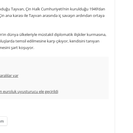
unduğu Tayvan, Çin Halk Cumhuriyeti’nin kurulduğu 1949’dan
Çin ana karası ile Tayvan arasında iç savaşın ardından ortaya
n’ın dünya ülkeleriyle müstakil diplomatik ilişkiler kurmasına,
uluşlarda temsil edilmesine karşı çıkıyor, kendisini tanıyan
smesini şart koşuyor.
alılar var
 euroluk uyuşturucu ele geçirildi
am