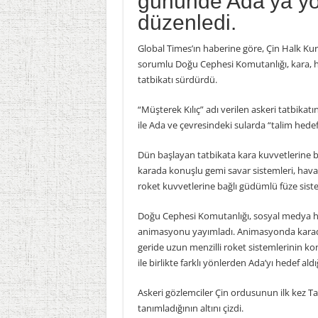
gününde Ada’ya yön
düzenledi.
Global Times’ın haberine göre, Çin Halk 
sorumlu Doğu Cephesi Komutanlığı, kara, hav
tatbikatı sürdürdü.
“Müşterek Kılıç” adı verilen askeri tatbikatı
ile Ada ve çevresindeki sularda “talim hedef
Dün başlayan tatbikata kara kuvvetlerine bağ
karada konuşlu gemi savar sistemleri, hava ku
roket kuvvetlerine bağlı güdümlü füze sistem
Doğu Cephesi Komutanlığı, sosyal medya hes
animasyonu yayımladı. Animasyonda karada
geride uzun menzilli roket sistemlerinin ko
ile birlikte farklı yönlerden Ada’yı hedef aldı
Askeri gözlemciler Çin ordusunun ilk kez Ta
tanımladığının altını çizdi.