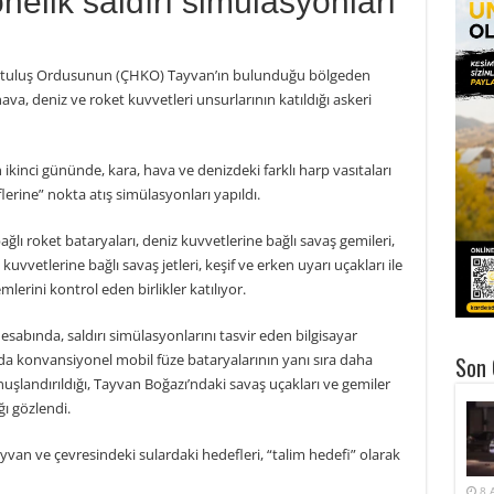
elik saldırı simülasyonları
Kurtuluş Ordusunun (ÇHKO) Tayvan’ın bulunduğu bölgeden
a, deniz ve roket kuvvetleri unsurlarının katıldığı askeri
n ikinci gününde, kara, hava ve denizdeki farklı harp vasıtaları
lerine” nokta atış simülasyonları yapıldı.
lı roket bataryaları, deniz kuvvetlerine bağlı savaş gemileri,
vvetlerine bağlı savaş jetleri, keşif ve erken uyarı uçakları ile
lerini kontrol eden birlikler katılıyor.
abında, saldırı simülasyonlarını tasvir eden bilgisayar
 konvansiyonel mobil füze bataryalarının yanı sıra daha
Son 
nuşlandırıldığı, Tayvan Boğazı’ndaki savaş uçakları ve gemiler
ğı gözlendi.
yvan ve çevresindeki sulardaki hedefleri, “talim hedefi” olarak
8 