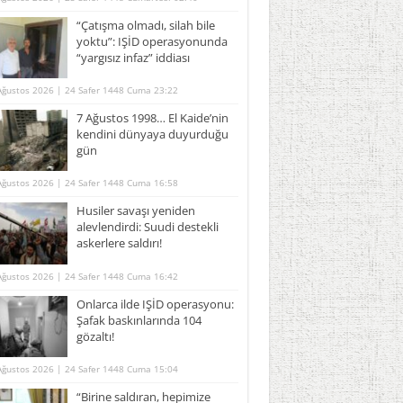
“Çatışma olmadı, silah bile
yoktu”: IŞİD operasyonunda
“yargısız infaz” iddiası
Ağustos 2026 | 24 Safer 1448 Cuma 23:22
7 Ağustos 1998… El Kaide’nin
kendini dünyaya duyurduğu
gün
Ağustos 2026 | 24 Safer 1448 Cuma 16:58
Husiler savaşı yeniden
alevlendirdi: Suudi destekli
askerlere saldırı!
Ağustos 2026 | 24 Safer 1448 Cuma 16:42
Onlarca ilde IŞİD operasyonu:
Şafak baskınlarında 104
gözaltı!
Ağustos 2026 | 24 Safer 1448 Cuma 15:04
“Birine saldıran, hepimize