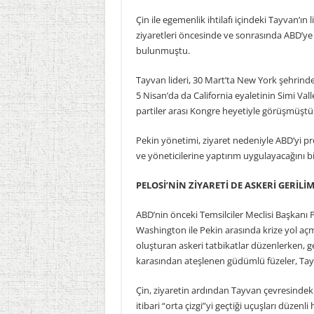
Çin ile egemenlik ihtilafı içindeki Tayvan’ın 
ziyaretleri öncesinde ve sonrasında ABD’ye “
bulunmuştu.
Tayvan lideri, 30 Mart’ta New York şehrind
5 Nisan’da da California eyaletinin Simi Va
partiler arası Kongre heyetiyle görüşmüştü
Pekin yönetimi, ziyaret nedeniyle ABD’yi pr
ve yöneticilerine yaptırım uygulayacağını bi
PELOSİ’NİN ZİYARETİ DE ASKERİ GERİL
ABD’nin önceki Temsilciler Meclisi Başkanı P
Washington ile Pekin arasında krize yol açmı
oluşturan askeri tatbikatlar düzenlerken, g
karasından ateşlenen güdümlü füzeler, Tay
Çin, ziyaretin ardından Tayvan çevresindeki
itibari “orta çizgi”yi geçtiği uçuşları düzenli 