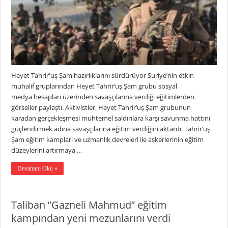
Heyet Tahrir'uş Şam hazırlıklarını sürdürüyor Suriye’nin etkin
muhalif gruplarından Heyet Tahrir’uş Şam grubu sosyal
medya hesapları üzerinden savaşçılarına verdiği eğitimlerden
görseller paylaştı. Aktivistler, Heyet Tahrir’uş Şam grubunun
karadan gerçekleşmesi muhtemel saldırılara karşı savunma hattını
güçlendirmek adına savaşçılarına eğitim verdiğini aktardı. Tahrir’uş
Şam eğitim kampları ve uzmanlık devreleri ile askerlerinin eğitim
düzeylerini artırmaya …
Devamını Oku »
Taliban ”Gazneli Mahmud” eğitim
kampından yeni mezunlarını verdi