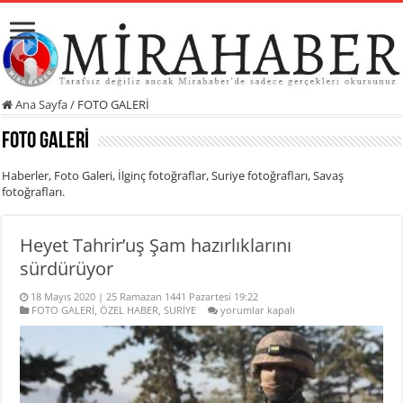
Ana Sayfa
/
FOTO GALERİ
FOTO GALERİ
Haberler, Foto Galeri, İlginç fotoğraflar, Suriye fotoğrafları, Savaş
fotoğrafları.
Heyet Tahrir’uş Şam hazırlıklarını
sürdürüyor
18 Mayıs 2020 | 25 Ramazan 1441 Pazartesi 19:22
Heyet
FOTO GALERİ
,
ÖZEL HABER
,
SURİYE
yorumlar kapalı
Tahrir’uş
Şam
hazırlıklarını
sürdürüyor
için