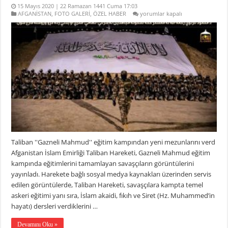
15 Mayıs 2020 | 22 Ramazan 1441 Cuma 17:03
Taliban
AFGANİSTAN
,
FOTO GALERİ
,
ÖZEL HABER
yorumlar kapalı
”Gazneli
Mahmud”
eğitim
kampından
yeni
mezunlarını
verdi
için
Taliban ''Gazneli Mahmud'' eğitim kampından yeni mezunlarını verd
Afganistan İslam Emirliği Taliban Hareketi, Gazneli Mahmud eğitim
kampında eğitimlerini tamamlayan savaşçıların görüntülerini
yayınladı. Harekete bağlı sosyal medya kaynakları üzerinden servis
edilen görüntülerde, Taliban Hareketi, savaşçılara kampta temel
askeri eğitimi yanı sıra, İslam akaidi, fıkıh ve Siret (Hz. Muhammed’in
hayatı) dersleri verdiklerini …
Devamını Oku »