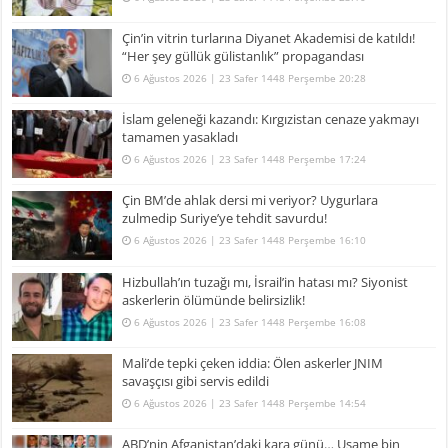
Çin’in vitrin turlarına Diyanet Akademisi de katıldı!
“Her şey güllük gülistanlık” propagandası
6 Ağustos 2026 | 23 Safer 1448 Perşembe 20:28
İslam geleneği kazandı: Kırgızistan cenaze yakmayı
tamamen yasakladı
6 Ağustos 2026 | 23 Safer 1448 Perşembe 17:24
Çin BM’de ahlak dersi mi veriyor? Uygurlara
zulmedip Suriye’ye tehdit savurdu!
6 Ağustos 2026 | 23 Safer 1448 Perşembe 16:10
Hizbullah’ın tuzağı mı, İsrail’in hatası mı? Siyonist
askerlerin ölümünde belirsizlik!
6 Ağustos 2026 | 23 Safer 1448 Perşembe 16:08
Mali’de tepki çeken iddia: Ölen askerler JNIM
savaşçısı gibi servis edildi
6 Ağustos 2026 | 23 Safer 1448 Perşembe 14:54
ABD’nin Afganistan’daki kara günü… Usame bin