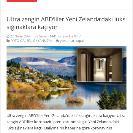
Ultra zengin ABD’liler Yeni Zelanda’daki lüks
sığınaklara kaçıyor
22 Nisan 2020 | 29 Şaban 1441 Çarşamba 00:51
Ultra
FOTO GALERİ
,
OKYANUSYA
yorumlar kapalı
zengin
ABD’liler
Yeni
Zelanda’daki
lüks
sığınaklara
kaçıyor
için
Ultra zengin ABD'liler Yeni Zelanda'daki lüks sığınaklara kaçıyor Ultra
zengin ABD’liler koronavirüsten korunmak için Yeni Zelanda’daki
lüks sığınaklara kaçtı. Dailymail’in haberine göre koronavirüs