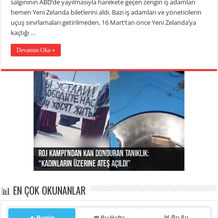
salgınının ABD’de yayılmasıyla harekete geçen zengin iş adamları
hemen Yeni Zelanda biletlerini aldı. Bazı iş adamları ve yöneticilerin
uçuş sınırlamaları getirilmeden, 16 Mart’tan önce Yeni Zelanda’ya
kaçtığı …
Devamını Oku »
Roj Kampı’ndan kan donduran tanıklık:
Ortadoğu’da tansiyon yükseliyor: Suriye’den
Dünyanın yapamadığını hayvan hakları örgütü
Suriye büyükelçisi duyurdu: Türk okuluna ön
Uygur olmanın bedeli: Bir videosu izlendi diye evi
“Kadınların üzerine ateş açıldı”
Irak’a misilleme tehdidi!
yaptı… İsrail’in “timsah” planına fren!
kayıtlar başladı
basıldı, kabus yaşatıldı!
📊 EN ÇOK OKUNANLAR
📊 Bu Ay