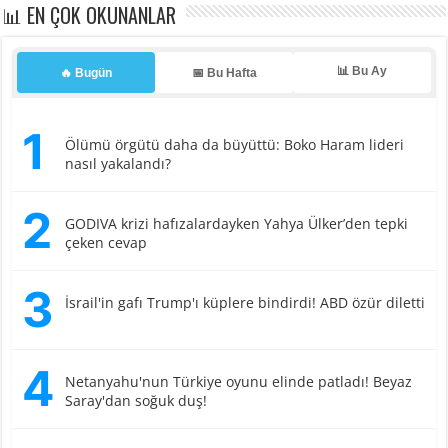
📊 EN ÇOK OKUNANLAR
📊 Bu Ay
🔥 Bugün
📅 Bu Hafta
1
Ölümü örgütü daha da büyüttü: Boko Haram lideri
nasıl yakalandı?
2
GODIVA krizi hafızalardayken Yahya Ülker’den tepki
çeken cevap
3
İsrail'in gafı Trump'ı küplere bindirdi! ABD özür diletti
4
Netanyahu'nun Türkiye oyunu elinde patladı! Beyaz
Saray'dan soğuk duş!