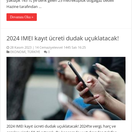
yaklaşık 145 TL’ye denk gelen 25 metreküplük doğalgaz bedeli
Hazine tarafından …
Devamını Oku »
2024 IMEI kayıt ücreti dudak uçuklatacak!
28 Kasım 2023 | 14 Cemaziyelevvel 1445 Salı 16:25
EKONOMİ
,
TÜRKİYE
0
2024 IMEI kayıt ücreti dudak uçuklatacak! 2024’te vergi, harç ve