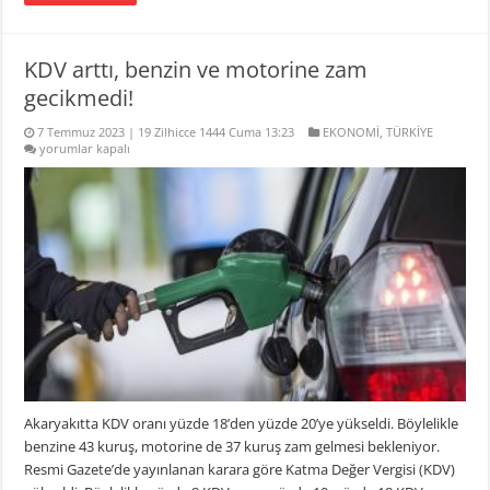
KDV arttı, benzin ve motorine zam
gecikmedi!
7 Temmuz 2023 | 19 Zilhicce 1444 Cuma 13:23
EKONOMİ
,
TÜRKİYE
KDV
yorumlar kapalı
arttı,
benzin
ve
motorine
zam
gecikmedi!
için
Akaryakıtta KDV oranı yüzde 18’den yüzde 20’ye yükseldi. Böylelikle
benzine 43 kuruş, motorine de 37 kuruş zam gelmesi bekleniyor.
Resmi Gazete’de yayınlanan karara göre Katma Değer Vergisi (KDV)