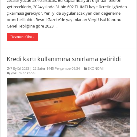
cezalar yüzde 58,46 artacak. Bu kapsamda yurt dışından telefon
getireceklerin, 2024 yılında 31 bin 692 TL IMEI kayıt ücretini gözden
çıkarması gerekiyor. Yeni yılda uygulanacak yeniden değerleme
oranı belli oldu. Resmi Gazete’de yayımlanan Vergi Usul Kanunu
Genel Tebliği’ne göre 2023 …
Devamını Oku »
Kredi kartı kullanımına sınırlama getirildi
7 Eylül 2023 | 22 Safer 1445 Perşembe 09:34
EKONOMİ
Kredi
yorumlar kapalı
kartı
kullanımına
sınırlama
getirildi
için