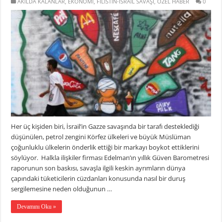
AKILDA KALANLAR
,
EKONOMİ
,
FİLİSTİN-İSRAİL SAVAŞI
,
ÖZEL HABER
0
Her üç kişiden biri, İsrail’in Gazze savaşında bir tarafı desteklediği
düşünülen, petrol zengini Körfez ülkeleri ve büyük Müslüman
çoğunluklu ülkelerin önderlik ettiği bir markayı boykot ettiklerini
söylüyor. Halkla ilişkiler firması Edelman’ın yıllık Güven Barometresi
raporunun son baskısı, savaşla ilgili keskin ayrımların dünya
çapındaki tüketicilerin cüzdanları konusunda nasıl bir duruş
sergilemesine neden olduğunun …
Devamını Oku »