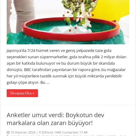
Japonya’da 7/24 hizmet veren ve geniş yelpazede taze gıda
seçenekleri sunan süpermarketler, gıda israfına yıllık 2 milyar doları
aşan bir katkıda bulunuyor ve bu durum büyük bir skandala
dönüştü. BBC tarafından yayınlanan bir rapora göre, bu mağazalar
her yıl müşterilere tazelik sunmak için büyük miktarda yenilebilir
gıdayı çöpe atıyor. Bu …
Devamını Oku »
Anketler umut verdi: Boykotun dev
markalara olan zararı büyüyor!
15 Haziran 2024 | 9 Zilhicce 1445 Cumartesi 17:48