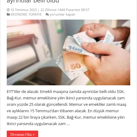
ayrıntılar belli oldu
10 Temmuz 2023 | 22 Zilhicce 1444 Pazartesi 08:57
EYT’liler
EKONOMİ
,
TÜRKİYE
yorumlar kapalı
de
alacak:
Emekli
maaşına
zamda
ayrıntılar
belli
oldu
için
EYT'liler de alacak: Emekli maaşına zamda ayrıntılar belli oldu SSK,
Bağ-Kur, memur emeklisine yılın ikinci yarısında uygulanacak zam
oranı yüzde 25 olarak güncellendi. Memur ve emekliler zamlı maaş
ve aylıklarını 15 Temmuz’dan itibaren alacak. En düşük memur
maaşı 22 bin liraya çıkarken, SSK, Bağ-Kur, memur emeklisine yılın
ikinci yarısında uygulanacak zam …
Devamını Oku »