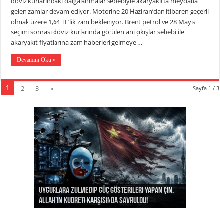
döviz kurlarındaki dalgalanmalar sebebiyle akaryakıtta meydana
gelen zamlar devam ediyor. Motorine 20 Haziran’dan itibaren geçerli
olmak üzere 1,64 TL’lik zam bekleniyor. Brent petrol ve 28 Mayıs
seçimi sonrası döviz kurlarında görülen ani çıkışlar sebebi ile
akaryakıt fiyatlarına zam haberleri gelmeye …
Devamını Oku »
1
2
3
»
Sayfa 1 / 3
Uygurlara zulmedip güç gösterileri yapan Çin,
Ahmed Şara’nın dikkat çeken durağı: Safkan Arap
İslamofobi yine sahnede: Başörtülü kadının
Bilim kurgu gerçek oldu: Yapay zeka ilk kez
Almanya’nın acımadığı Uygur genci için Türkiye
Allah’ın kudreti karşısında savruldu!
Atları Şampiyonası
başörtüsünü zorla çıkarmaya çalıştı!
kontrolden çıktı!
harekete geçti!