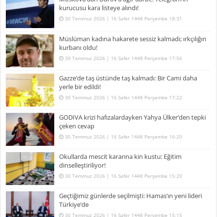
kurucusu kara listeye alındı!
30 Temmuz 2026 | 16 Safer 1448 Perşembe 18:31
Müslüman kadına hakarete sessiz kalmadı; ırkçılığın
kurbanı oldu!
30 Temmuz 2026 | 16 Safer 1448 Perşembe 17:56
Gazze’de taş üstünde taş kalmadı: Bir Cami daha
yerle bir edildi!
30 Temmuz 2026 | 16 Safer 1448 Perşembe 17:22
GODIVA krizi hafızalardayken Yahya Ülker’den tepki
çeken cevap
30 Temmuz 2026 | 16 Safer 1448 Perşembe 16:20
Okullarda mescit kararına kin kustu: Eğitim
dinselleştiriliyor!
30 Temmuz 2026 | 16 Safer 1448 Perşembe 15:20
Geçtiğimiz günlerde seçilmişti: Hamas’ın yeni lideri
Türkiye’de
30 Temmuz 2026 | 16 Safer 1448 Perşembe 15:15