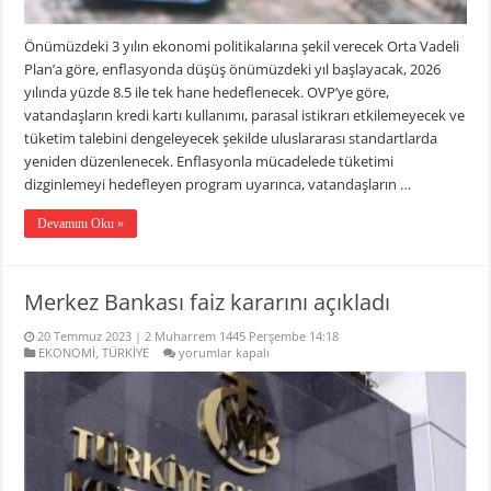
Önümüzdeki 3 yılın ekonomi politikalarına şekil verecek Orta Vadeli
Plan’a göre, enflasyonda düşüş önümüzdeki yıl başlayacak, 2026
yılında yüzde 8.5 ile tek hane hedeflenecek. OVP’ye göre,
vatandaşların kredi kartı kullanımı, parasal istikrarı etkilemeyecek ve
tüketim talebini dengeleyecek şekilde uluslararası standartlarda
yeniden düzenlenecek. Enflasyonla mücadelede tüketimi
dizginlemeyi hedefleyen program uyarınca, vatandaşların …
Devamını Oku »
Merkez Bankası faiz kararını açıkladı
20 Temmuz 2023 | 2 Muharrem 1445 Perşembe 14:18
Merkez
EKONOMİ
,
TÜRKİYE
yorumlar kapalı
Bankası
faiz
kararını
açıkladı
için