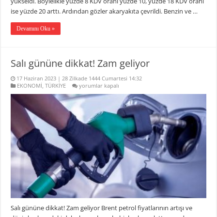
yükseldi. Böylelikle yüzde 8 KDV oranı yüzde 10, yüzde 18 KDV oranı
ise yüzde 20 arttı. Ardından gözler akaryakıta çevrildi. Benzin ve …
Devamını Oku »
Salı gününe dikkat! Zam geliyor
17 Haziran 2023 | 28 Zilkade 1444 Cumartesi 14:32
Salı
EKONOMİ
,
TÜRKİYE
yorumlar kapalı
gününe
dikkat!
Zam
geliyor
için
Salı gününe dikkat! Zam geliyor Brent petrol fiyatlarının artışı ve