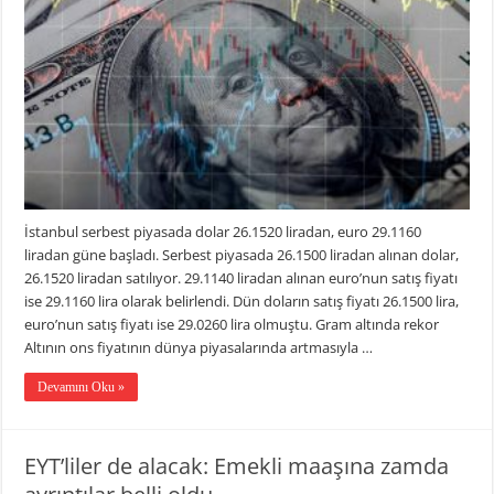
günün
ilk
rakamları!
için
İstanbul serbest piyasada dolar 26.1520 liradan, euro 29.1160
liradan güne başladı. Serbest piyasada 26.1500 liradan alınan dolar,
26.1520 liradan satılıyor. 29.1140 liradan alınan euro’nun satış fiyatı
ise 29.1160 lira olarak belirlendi. Dün doların satış fiyatı 26.1500 lira,
euro’nun satış fiyatı ise 29.0260 lira olmuştu. Gram altında rekor
Altının ons fiyatının dünya piyasalarında artmasıyla …
Devamını Oku »
EYT’liler de alacak: Emekli maaşına zamda