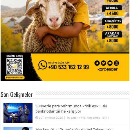
Son Gelişmeler
Suriye’de para reformunda kritik eşik! Eski
banknotlar tarihe karışıyor
30 Temmuz 2026 | 16 Safer 1448 Perşembe 18:41
Moskova’dan Durov’a ağır darbe! Telegram’ın