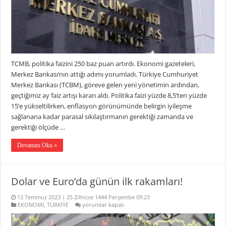
TCMB, politika faizini 250 baz puan artırdı. Ekonomi gazeteleri,
Merkez Bankası’nın attığı adımı yorumladı. Türkiye Cumhuriyet
Merkez Bankası (TCBM), göreve gelen yeni yönetimin ardından,
geçtiğimiz ay faiz artışı kararı aldı. Politika faizi yüzde 8,5’ten yüzde
15’e yükseltilirken, enflasyon görünümünde belirgin iyileşme
sağlanana kadar parasal sıkılaştırmanın gerektiği zamanda ve
gerektiği ölçüde …
Devamını Oku »
Dolar ve Euro’da günün ilk rakamları!
13 Temmuz 2023 | 25 Zilhicce 1444 Perşembe 09:23
Dolar
EKONOMİ
,
TÜRKİYE
yorumlar kapalı
ve
Euro’da