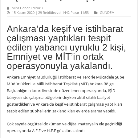
Mira Haber Editörü
15 Kasım 2020 | 29 Rebiülevvel 1442 Pazar 11:53
GÜNDEM
Ankara’da keşif ve istihbarat
çalışması yaptıkları tespit
edilen yabancı uyruklu 2 kişi,
Emniyet ve MİT’in ortak
operasyonuyla yakalandı.
Ankara Emniyet Müdürlüğü İstihbarat ve Terörle Mücadele Şube
Müdürlükleri ile Milli İstihbarat Teşkilatı (MİT) Ankara Bölge
Başkanlığının koordinesinde düzenlenen operasyonda, IŞİD
bünyesinde çatışma bölgelerindeyken aktif silahlı faaliyet
gösterdikleri ve Ankara’da keşif ve istihbarat çalışması yaptıkları
tespit edilen şüphelilerin saklandıkları evlerde arama yapıldı.
Çok sayıda örgütsel doküman ve dijital materyalin ele geçirildiği
operasyonda A.E.E ve H.E.E gözaltına alındı.