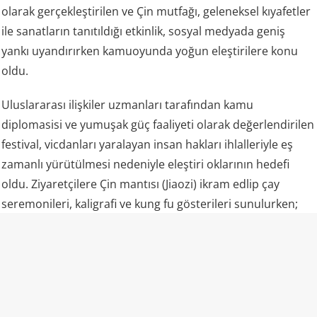
olarak gerçekleştirilen ve Çin mutfağı, geleneksel kıyafetler
ile sanatların tanıtıldığı etkinlik, sosyal medyada geniş
yankı uyandırırken kamuoyunda yoğun eleştirilere konu
oldu.
Uluslararası ilişkiler uzmanları tarafından kamu
diplomasisi ve yumuşak güç faaliyeti olarak değerlendirilen
festival, vicdanları yaralayan insan hakları ihlalleriyle eş
zamanlı yürütülmesi nedeniyle eleştiri oklarının hedefi
oldu. Ziyaretçilere Çin mantısı (Jiaozi) ikram edlip çay
seremonileri, kaligrafi ve kung fu gösterileri sunulurken;
insan hakları savunucuları ve sosyal medya kullanıcıları,
Pekin’in kültür kisvesi altında kendi imajını parlatmaya
çalıştığını vurguladı.
Paylaşımlarda, Çin’in yurt dışında kendi kültürünü
tanıtırken Doğu Türkistan’da Uygur Türklerinin diline, dini