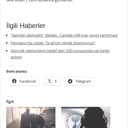
sevk edilen 2 zanlı cezaevine gönderildi.
İlgili Haberler
"Gençleri alıştıralım" derken.. Camide milli maç yayını tartışması!
Pentagon'da çatlak: "İsrail için ölmek istemiyoruz!"
Gümrük memurlarını hedef alan IŞİD pususunda can kaybı
artıyor
Bunu paylaş:
Facebook
X
Telegram
İlgili