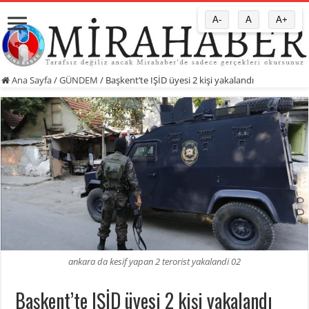
A-
A
A+
Ana Sayfa
/
GÜNDEM
/
Başkent’te IŞİD üyesi 2 kişi yakalandı
ankara da kesif yapan 2 terorist yakalandi 02
Başkent’te IŞİD üyesi 2 kişi yakalandı