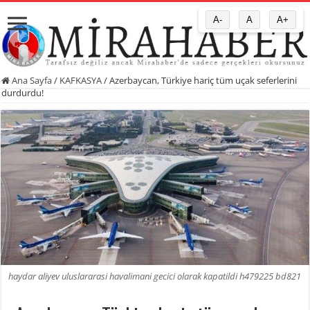
A-
A
A+
Ana Sayfa
/
KAFKASYA
/
Azerbaycan, Türkiye hariç tüm uçak seferlerini
durdurdu!
haydar aliyev uluslararasi havalimani gecici olarak kapatildi h479225 bd821