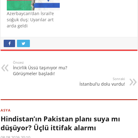
Azerbaycan’dan İsrail’e
soğuk duş: Uyarılar art
arda geldi
Öncesi
İncirlik Üssü taşınıyor mu?
Görüşmeler başladı!
Sonraki
İstanbul’u dolu vurdu!
ASYA
Hindistan’ın Pakistan planı suya mı
düşüyor? Üçlü ittifak alarmı
08.08.2026 20:10