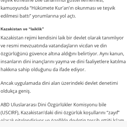
teşvik etmesine bile tahammül gösterilememesi,
kamuoyunda “Hükümete Kur’an’ın okunması ve teşvik
edilmesi battı” yorumlarına yol açtı.
Kazakistan ve “laiklik”
Kazakistan rejimi kendisini laik bir devlet olarak tanımlıyor
ve resmi mevzuatında vatandaşların vicdan ve din
özgürlüğünü güvence altına aldığını belirtiyor. Aynı kanun,
insanların dini inançlarını yayma ve dini faaliyetlere katılma
hakkına sahip olduğunu da ifade ediyor.
Ancak uygulamada dini alan üzerindeki devlet denetimi
oldukça geniş.
ABD Uluslararası Dini Özgürlükler Komisyonu bile
(USCIRF), Kazakistan’daki dini özgürlük koşullarını “zayıf”
olarak nitelendiriyor ve özellikle devletin tercih ettiği İslam