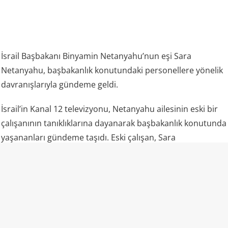
İsrail Başbakanı Binyamin Netanyahu’nun eşi Sara
Netanyahu, başbakanlık konutundaki personellere yönelik
davranışlarıyla gündeme geldi.
İsrail’in Kanal 12 televizyonu, Netanyahu ailesinin eski bir
çalışanının tanıklıklarına dayanarak başbakanlık konutunda
yaşananları gündeme taşıdı. Eski çalışan, Sara
Netanyahu’nun personele fiziksel müdahalede
bulunduğunu, onları aşağıladığını ve yabancı işçiler ile
Mizrahi Yahudilere karşı ayrımcı tutum sergilediğini anlattı.
Çalışanın aktardığına göre Sara Netanyahu, temizlikten
memnun kalmadığı zamanlarda personele müdahale