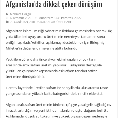
Afganistan’da dikkat çeken dönüşüm
Mehmet Görgülü
6 Temmuz 2026 | 21 Muharrem 1448 Pazartesi 20:22
AFGANİSTAN
,
AKILDA KALANLAR
,
ÖZEL HABER
Afganistan İslam Emirliği, yönetimin iktidara gelmesinden sonraki üç
yılda ülkedeki uyuşturucu üretiminin neredeyse tamamen sona
erdiğini açıkladı. Yetkililer, açıklamayı desteklemek için Birleşmiş
Milletler’in değerlendirmelerine atıfta bulundu.
Yetkililere göre, daha önce afyon ekimi yapılan birçok tarım
arazisinde artık safran üretimi yapılıyor. Türkiye’nin desteğiyle
yürütülen çalışmalar kapsamında eski afyon tarlaları safran
üretimine dönüştürüldü.
Herat vilayetinde üretilen safran ise son yıllarda Uluslararası Taste
yarışmasında en yüksek kalite kategorisinde birincilik elde etti.
Afgan tarafı, safran üretiminin binlerce çiftçiye yasal gelir sağladığını,
ihracatı artırdığını ve yeni istihdam alanları oluşturduğunu belirtti.
Açıklamada, düşük su tüketimi ve yüksek piyasa değeri nedeniyle