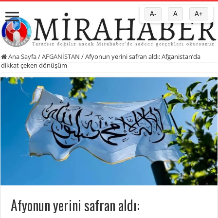
A-
A
A+
Ana Sayfa
/
AFGANİSTAN
/
Afyonun yerini safran aldı: Afganistan’da
dikkat çeken dönüşüm
Afyonun yerini safran aldı: