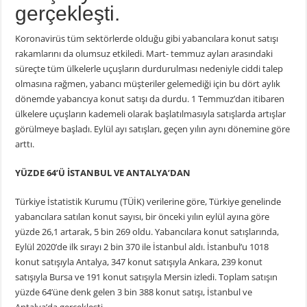
gerçekleşti.
Koronavirüs tüm sektörlerde olduğu gibi yabancılara konut satışı
rakamlarını da olumsuz etkiledi. Mart- temmuz ayları arasındaki
süreçte tüm ülkelerle uçuşların durdurulması nedeniyle ciddi talep
olmasına rağmen, yabancı müşteriler gelemediği için bu dört aylık
dönemde yabancıya konut satışı da durdu. 1 Temmuz’dan itibaren
ülkelere uçuşların kademeli olarak başlatılmasıyla satışlarda artışlar
görülmeye başladı. Eylül ayı satışları, geçen yılın aynı dönemine göre
arttı.
YÜZDE 64’Ü İSTANBUL VE ANTALYA’DAN
Türkiye İstatistik Kurumu (TÜİK) verilerine göre, Türkiye genelinde
yabancılara satılan konut sayısı, bir önceki yılın eylül ayına göre
yüzde 26,1 artarak, 5 bin 269 oldu. Yabancılara konut satışlarında,
Eylül 2020’de ilk sırayı 2 bin 370 ile İstanbul aldı. İstanbul’u 1018
konut satışıyla Antalya, 347 konut satışıyla Ankara, 239 konut
satışıyla Bursa ve 191 konut satışıyla Mersin izledi. Toplam satışın
yüzde 64’üne denk gelen 3 bin 388 konut satışı, İstanbul ve
Antalya’da gerçekleşti.