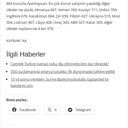
883 konutla Azerbaycan. En çok konut satışının yapıldığı diğer
ülkeler ise şöyle; Almanya 847, Yemen 769, Kuveyt 711, Ürdün 709,
İngiltere 676, Kazakistan 664, Çin 659, Filistin 627, Ukrayna 515, Mısır
504, Lübnan 467, Libya 428, İsveç 343, ABD 327, Katar 305, diğer
ülkeler toplamı ise 4 bin 979.
KAYNAK: AA
İlgili Haberler
Camide Türkçe namaz şoku: Bu zihniyete kim dur diyecek?
İŞİD suçlamasıyla aylarca tutuldu: İlk duruşmada tahliye edildi
15 yıl sonra yeniden: Suriye Başkonsolosluğu Gaziantep'te
kapılarını açtı
Bunu paylaş:
Facebook
X
Telegram