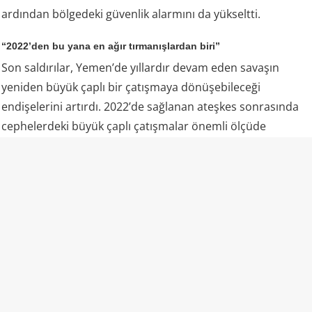
ardından bölgedeki güvenlik alarmını da yükseltti.
“2022’den bu yana en ağır tırmanışlardan biri”
Son saldırılar, Yemen’de yıllardır devam eden savaşın
yeniden büyük çaplı bir çatışmaya dönüşebileceği
endişelerini artırdı. 2022’de sağlanan ateşkes sonrasında
cephelerdeki büyük çaplı çatışmalar önemli ölçüde
durmuş, ancak taraflar arasındaki siyasi ve askeri gerilim
tamamen sona ermemişti.
6 Ağustos’taki saldırılar ise bu görece sakin dönemin
ardından Yemen’de yaşanan en ciddi askeri tırmanışlardan
biri olarak değerlendiriliyor. Özellikle Marib ve Hadramut
gibi stratejik bölgelerde askeri kampların aynı operasyon
kapsamında hedef alınması, Husilerin yalnızca münferit
saldırılar gerçekleştirmediğini, daha kapsamlı bir askeri