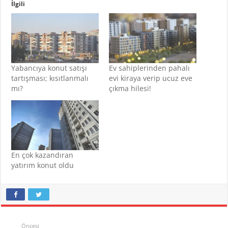
İlgili
Yabancıya konut satışı
Ev sahiplerinden pahalı
tartışması; kısıtlanmalı
evi kiraya verip ucuz eve
mı?
çıkma hilesi!
En çok kazandıran
yatırım konut oldu
Öncesi