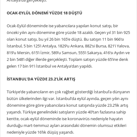
OCAK-EYLÜL DÖNEMİ YÜZDE 18 DÜŞTÜ
Ocak-Eylül döneminde ise yabancılara yapılan konut satışı, bir
önceki yılın aynı dönemine göre yüzde 18 azaldı. Geçen yıl 31 bin 925
olan konut satışı, bu yıl 26 bin 165’e düştü. Bu satışın 11 bin 966’sı
İstanbul, 5 bin 125’i Antalya, 1829’u Ankara, 882’si Bursa, 821’i Yalova,
819’u Mersin, 615’i İzmir, 589’u Samsun, 555’i Sakarya, 416’sı Aydın ve
2 bin 548’i diğer illerde gerçekleşti. Toplam satışın yüzde 65’ine denk
gelen 17 bin 91’i İstanbul ve Antalya’dan yapıldı.
İSTANBUL’DA YÜZDE 23.2’LİK ARTIŞ
Türkiye’de yabancıların en çok rağbet gösterdiği İstanbul’a dünyanın
bütün ülkelerinden ilgi var. İstanbul’da eylül ayında, geçen yılın aynı
dönemine göre göre yabancılara konut satışında yüzde 23.2’lik artış
yaşandı. Türkiye genelindeki satışların yüzde 40’tan fazlasına sahip
kentte, ocak-eylül döneminde ise koronavirüs nedeniyle hayatın
durduğu mart-temmuz ayları arasındaki dönemin olumsuz etkileri
nedeniyle yüzde 16’lık düşüş yaşandı.