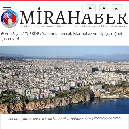
A-
A
A+
Ana Sayfa
/
TÜRKİYE
/
Yabancılar en çok İstanbul ve Antalya’ya rağbet
gösteriyor!
konutta yabancilarin tercihi istanbul ve antalya oldu 1603260248 3623