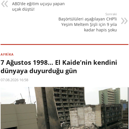
ABD’de eğitim uçuşu yapan
uçak düştü!
Sonraki
Başörtülüleri aşağılayan CHP’li
Yeşim Meltem Şişli için 9 yıla
kadar hapis şoku
AFRİKA
7 Ağustos 1998… El Kaide’nin kendini
dünyaya duyurduğu gün
07.08.2026 16:58