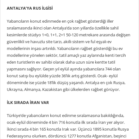
ANTALYA’YA RUS İLGİSİ
Yabancıların konut edinmede en çok rağbet gösterdiği iller
sıralamasında ikinci olan Antalya’da son yıllarda özellikle sahil
kesimlerde stüdyo 1+0, 1+1, 2+1 50-120 metrekare arasında değişen
güvenlikli ve havuzlu site tarzı, akıllı sistem ve ful eşyalı ev
modellerinin inşası artırıldı. Yabancıların rağbet gösterdiği bu ev
modellerine yönelen sektör, tatil amaçlı yaz aylarında kenti tercih
eden turistlerin ev sahibi olarak daha uzun süre kentte tatil
yapmasını sağlıyor. Geçen yıl eylül ayında yabancılara 744 olan
konut satışı bu eylülde yüzde 36’lık artış gösterdi. Ocak- eylül
döneminde ise yüzde 18’lik düşüş yaşandı. Antalya en çok Rusya,
Ukrayna, Almanya, Kazakistan gibi ülkelerden rağbet görüyor.
İLK SIRADA İRAN VAR
Türkiye’de yabancıların konut edinme sıralamasına bakıldığında,
ocak-eylül döneminde 4 bin 716 konutla ilk sırada İran yer alıyor.
İkinci sırada 4 bin 165 konutla Irak var. Üçüncü 1895 konutla Rusya
Federasyonu olurken, dördüncü 1277 konutla Afganistan, beşinci