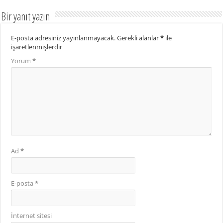
Bir yanıt yazın
E-posta adresiniz yayınlanmayacak.
Gerekli alanlar
*
ile
işaretlenmişlerdir
Yorum
*
Ad
*
E-posta
*
İnternet sitesi