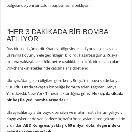
bölgesinde yeni bir saldırı başlatmasını bekliyor.
“HER 3 DAKİKADA BİR BOMBA
ATILIYOR”
Rus birlikleri günlerdir Kharkiv bölgesinde ilerliyor ve çok sayıda
Ukrayna köyünün ele geçirildiğini bildirdi. Pazartesi günü, Rusya
sınırına yaklaşık sekiz kilometre uzaklıktaki küçük bir kasaba olan
Vovchansk’in eteklerinde çatışmalar şiddetlendi.
Ukrayna’dan gelen bilgilere göre kent, Rusya’nın hava saldırılarıyla
vuruldu. Orada savaşan bir birliğe komuta eden Teğmen Denys
Yaroslavski, New York Times’ın aktardığına göre, “
Her üç dakikada
bir beş ila yedi bomba atıyorlar.”
Ukraynalılar aylardır büyük bir silah ve mühimmat sıkıntısı çekiyor.
Kayıp askerler de var. Sadece üç hafta önce, aylar süren çekişmelerin
ardından
ABD Kongresi, yaklaşık 60 milyar dolar değerindeki
askeri yardımı onayladı.