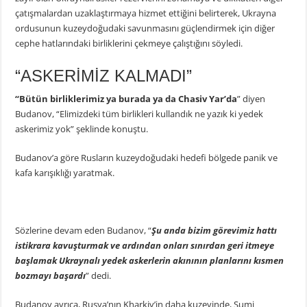
çatışmalardan uzaklaştırmaya hizmet ettiğini belirterek, Ukrayna
ordusunun kuzeydoğudaki savunmasını güçlendirmek için diğer
cephe hatlarındaki birliklerini çekmeye çalıştığını söyledi.
“ASKERİMİZ KALMADI”
“Bütün birliklerimiz ya burada ya da Chasiv Yar’da
” diyen
Budanov, “Elimizdeki tüm birlikleri kullandık ne yazık ki yedek
askerimiz yok” şeklinde konuştu.
Budanov’a göre Rusların kuzeydoğudaki hedefi bölgede panik ve
kafa karışıklığı yaratmak.
Sözlerine devam eden Budanov, “
Şu anda bizim görevimiz hattı
istikrara kavuşturmak ve ardından onları sınırdan geri itmeye
başlamak Ukraynalı yedek askerlerin akınının planlarını kısmen
bozmayı başardı
” dedi.
Budanov ayrıca, Rusya’nın Kharkiv’in daha kuzeyinde, Sumi