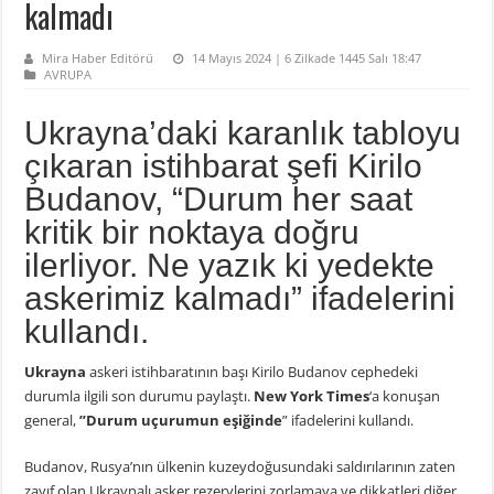
kalmadı
Mira Haber Editörü
14 Mayıs 2024 | 6 Zilkade 1445 Salı 18:47
AVRUPA
Ukrayna’daki karanlık tabloyu
çıkaran istihbarat şefi Kirilo
Budanov, “Durum her saat
kritik bir noktaya doğru
ilerliyor. Ne yazık ki yedekte
askerimiz kalmadı” ifadelerini
kullandı.
Ukrayna
askeri istihbaratının başı Kirilo Budanov cephedeki
durumla ilgili son durumu paylaştı.
New York Times
‘a konuşan
general,
​​”Durum uçurumun eşiğinde
” ifadelerini kullandı.
Budanov, Rusya’nın ülkenin kuzeydoğusundaki saldırılarının zaten
zayıf olan Ukraynalı asker rezervlerini zorlamaya ve dikkatleri diğer