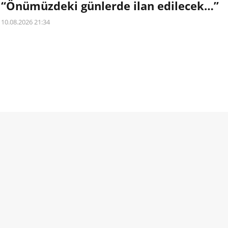
“Önümüzdeki günlerde ilan edilecek…”
10.08.2026 21:34
YPG'li komutan'dan çarpıcı iddia:
"Önümüzdeki günlerde ilan edile