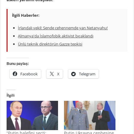
İlgili Haberler:
İrlandalı vekil: Sende cehennemde yan Netanyahu!
Almanya'da İslamofobik aktivist bıçaklandı
Ünlü teknik direktörün Gazze tepkisi
Bunu paylaş:
Facebook
X
Telegram
İlgili
“Putin halefini seçti;
Putin Ukrayna cephesine