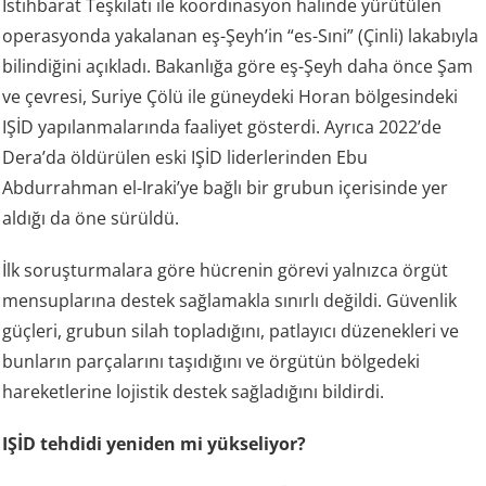
İstihbarat Teşkilatı ile koordinasyon halinde yürütülen
operasyonda yakalanan eş-Şeyh’in “es-Sıni” (Çinli) lakabıyla
bilindiğini açıkladı. Bakanlığa göre eş-Şeyh daha önce Şam
ve çevresi, Suriye Çölü ile güneydeki Horan bölgesindeki
IŞİD yapılanmalarında faaliyet gösterdi. Ayrıca 2022’de
Dera’da öldürülen eski IŞİD liderlerinden Ebu
Abdurrahman el-Iraki’ye bağlı bir grubun içerisinde yer
aldığı da öne sürüldü.
İlk soruşturmalara göre hücrenin görevi yalnızca örgüt
mensuplarına destek sağlamakla sınırlı değildi. Güvenlik
güçleri, grubun silah topladığını, patlayıcı düzenekleri ve
bunların parçalarını taşıdığını ve örgütün bölgedeki
hareketlerine lojistik destek sağladığını bildirdi.
IŞİD tehdidi yeniden mi yükseliyor?