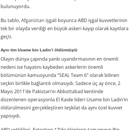
bulunuyordu.
Bu tablo,
Afganistan
işgali boyunca ABD işgal kuvvetlerinin
tek bir olayda verdiği en büyük askeri kayıp olarak kayıtlara
geçti.
Aynı tim Usame bin Ladin’i öldürmüştü
Olayın dünya çapında yankı uyandırmasının en önemli
nedeni ise hayatını kaybeden askerlerin önemli
bölümünün kamuoyunda “SEAL Team 6” olarak bilinen
seçkin birlikle bağlantılı olmasıydı. Sadece üç ay önce, 2
Mayıs 2011’de Pakistan’ın Abbottabad kentinde
düzenlenen operasyonla El Kaide lideri Usame bin Ladin’in
öldürülmesini gerçekleştiren teşkilat da aynı özel kuvvet
yapısıydı.
ABD yetkilileri, Extortion 17’de ölenlerin tamamının Bin