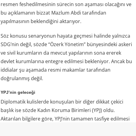
resmen feshedilmesinin sürecin son aşaması olacağını ve
bu açıklamanın bizzat Mazlum Abdi tarafından
yapılmasının beklendiğini aktarıyor.
Söz konusu senaryonun hayata geçmesi halinde yalnızca
SDG’nin değil, sözde “Özerk Yönetim” bünyesindeki askeri
ve sivil kurumların da mevcut yapılarının sona ererek
devlet kurumlarına entegre edilmesi bekleniyor. Ancak bu
iddialar şu aşamada resmi makamlar tarafından
doğrulanmış değil.
YPJ’nin geleceği
Diplomatik kulislerde konuşulan bir diğer dikkat çekici
başlık ise sözde Kadın Koruma Birimleri (YPJ) oldu.
Aktarılan bilgilere göre, YPJ’nin tamamen tasfiye edilmesi
yerine, “terörle mücadele” görevleri üstlenecek şekilde
İçişleri Bakanlığı bünyesindeki iç güvenlik aygıtı içerisinde