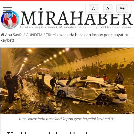
A-
A
A+
Ana Sayfa
/
GÜNDEM
/
Tünel kazasında bacakları kopan genç hayatını
kaybetti
tunel kazasinda bacaklari kopan genc hayatini kaybetti 01