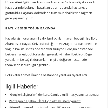
Üniversitesi Eğitim ve Araştırma Hastanesi’nde ameliyata alındı.
Kaza yerinde bulunan bacakları da ambulansla hastaneye
götürüldü. Başaran, doktorların tüm müdahalelerine rağmen
gece yaşamını yitirdi.
8 AYLIK BEBEK YOĞUN BAKIMDA
Kazada ağır yaralanan 8 aylık ismi açıklanmayan bebeğin ise Bolu
Abant İzzet Baysal Üniversitesi Eğitim ve Araştırma Hastanesi’nin
yoğun bakım ünitesinde tedavisi sürüyor. Bebeğin hastanede
bekleyen ailesi, doktorlardan gelecek iyi haberi bekliyor. Diğer
yaralıların ise sağlık durumlarının iyi olduğu ve hastanede
tedavilerinin sürdüğü öğrenildi.
Bolu Valisi Ahmet Ümit de hastanede yaralıları ziyaret etti.
İlgili Haberler
"Gençleri alıştıralım" derken.. Camide milli maç yayını tartışması!
Pentagon'da çatlak: "İsrail için ölmek istemiyoruz!"
Gümrük memurlarını hedef alan IŞİD pususunda can kaybı