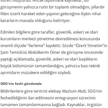
süreci oluşturdu. Ancak diplomatik kaynaklar, bu
görüşmenin yalnızca rutin bir toplantı olmadığını, yıllardır
fiilen özerk hareket eden yapının geleceğine ilişkin nihai
kararların masada olduğunu belirtiyor.
Edinilen bilgilere göre taraflar, güvenlik, askeri ve idari
kurumların merkezi yönetime devredilmesi konusunda
önemli ölçüde “ilerleme” kaydetti. Sözde “Özerk Yönetim”in
Şam Temsilcisi Abdülkerim Ömer de görüşme öncesinde
yaptığı açıklamada, güvenlik, askeri ve idari başlıkların
büyük bölümünün tamamlandığını, yalnızca bazı teknik
ayrıntıların müzakere edildiğini söyledi.
SDG’nin feshi gündemde
Bildirilenlere göre terörist elebaşı Mazlum Abdi, SDG’nin
feshedildiğinin ilan edilmesini entegrasyon sürecinin
tamamen tamamlanmasına bağladı. Kaynaklar, örgütün