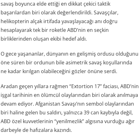
savaş boyunca elde ettiği en dikkat çekici taktik
başarılardan biri olarak değerlendirildi. Savaşçılar,
helikopterin alçak irtifada yavaşlayacağı anı doğru
hesaplayarak tek bir roketle ABD’nin en seçkin
birliklerinden oluşan ekibi hedef aldı.
O gece yaşananlar, dünyanın en gelişmiş ordusu olduğunu
öne süren bir ordunun bile asimetrik savaş koşullarında
ne kadar kırılgan olabileceğini gözler önüne serdi.
Aradan geçen yıllara rağmen “Extortion 17” faciası, ABD’nin
işgal tarihinin en ölümcül olaylarından biri olarak anılmaya
devam ediyor. Afganistan Savaşı’nın sembol olaylarından
biri haline gelen bu saldırı, yalnızca 39 can kaybıyla değil,
ABD özel kuvvetlerinin “yenilmezlik” algısına vurduğu ağır
darbeyle de hafızalara kazındı.