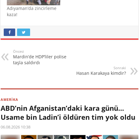
Adıyaman’da zincirleme
kaza!
Öncesi
Mardin’de HDP’liler polise
taşla saldırdı
Sonraki
Hasan Karakaya kimdir?
AMERİKA
ABD’nin Afganistan’daki kara günü…
Usame bin Ladin’i öldüren tim yok oldu
06.08.2026 10:38