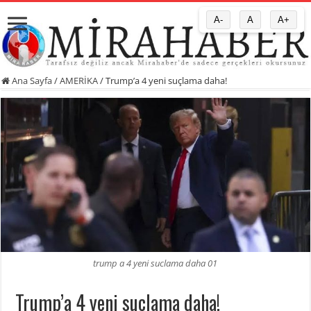
A-
A
A+
Ana Sayfa
/
AMERİKA
/
Trump’a 4 yeni suçlama daha!
trump a 4 yeni suclama daha 01
Trump’a 4 yeni suçlama daha!