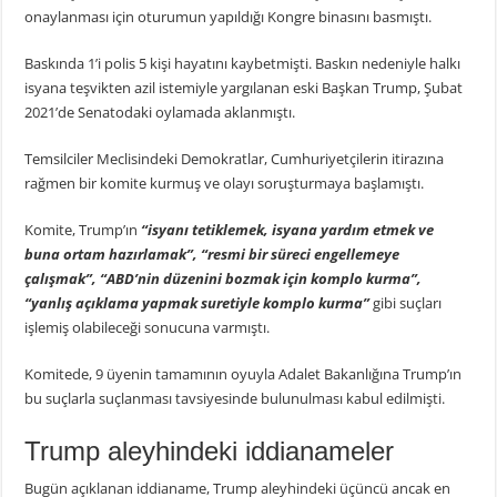
onaylanması için oturumun yapıldığı Kongre binasını basmıştı.
Baskında 1’i polis 5 kişi hayatını kaybetmişti. Baskın nedeniyle halkı
isyana teşvikten azil istemiyle yargılanan eski Başkan Trump, Şubat
2021’de Senatodaki oylamada aklanmıştı.
Temsilciler Meclisindeki Demokratlar, Cumhuriyetçilerin itirazına
rağmen bir komite kurmuş ve olayı soruşturmaya başlamıştı.
Komite, Trump’ın
“isyanı tetiklemek, isyana yardım etmek ve
buna ortam hazırlamak”, “resmi bir süreci engellemeye
çalışmak”, “ABD’nin düzenini bozmak için komplo kurma”,
“yanlış açıklama yapmak suretiyle komplo kurma”
gibi suçları
işlemiş olabileceği sonucuna varmıştı.
Komitede, 9 üyenin tamamının oyuyla Adalet Bakanlığına Trump’ın
bu suçlarla suçlanması tavsiyesinde bulunulması kabul edilmişti.
Trump aleyhindeki iddianameler
Bugün açıklanan iddianame, Trump aleyhindeki üçüncü ancak en