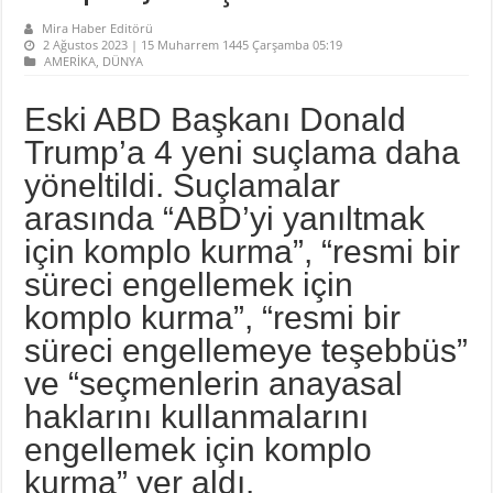
Mira Haber Editörü
2 Ağustos 2023 | 15 Muharrem 1445 Çarşamba 05:19
AMERİKA
,
DÜNYA
Eski ABD Başkanı Donald
Trump’a 4 yeni suçlama daha
yöneltildi. Suçlamalar
arasında “ABD’yi yanıltmak
için komplo kurma”, “resmi bir
süreci engellemek için
komplo kurma”, “resmi bir
süreci engellemeye teşebbüs”
ve “seçmenlerin anayasal
haklarını kullanmalarını
engellemek için komplo
kurma” yer aldı.