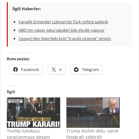
İlgili Haberler:
Fanatik Ermeniler Lübnan'da Türk şoföre saldırdı
ABD'nin yapay zeka taksileri bile ırkçılık yapıyor
Cezayir'den Nijer’deki krizi "6 ayda çözecek" girişim
Bunu paylaş:
Facebook
X
Telegram
İlgili
Trump tutuksuz
Trump teslim oldu, sanık
yargılanmaya devam
fotoğrafı çektirdi!