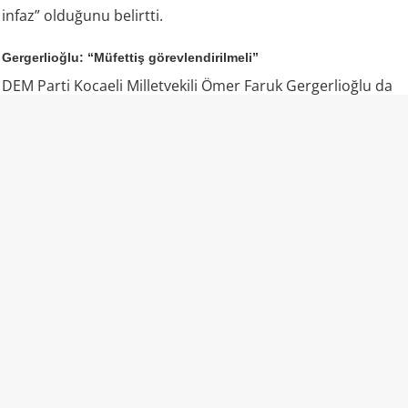
infaz” olduğunu belirtti.
Gergerlioğlu: “Müfettiş görevlendirilmeli”
DEM Parti Kocaeli Milletvekili Ömer Faruk Gergerlioğlu da
aile tarafından dile getirilen iddiaların ardından olayın
bütün yönleriyle araştırılması gerektiğini söyledi.
Gergerlioğlu, resmi makamların açıklamaları ile aile
bireylerinin anlattıkları arasında ciddi çelişkiler
bulunduğunu savunarak İçişleri Bakanlığı’na müfettiş
görevlendirmesi çağrısında bulundu.
Gergerlioğlu, daha önce konuyu İçişleri Bakanı Mustafa
Çiftçi’ye de sorduğunu belirterek, olayın yalnızca mevcut
resmi açıklamalar üzerinden değerlendirilmemesi
gerektiğini söyledi. Milletvekili, operasyonun nasıl
gerçekleştiğinin, evde gerçekten silah kullanılıp