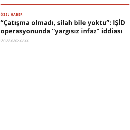
ÖZEL HABER
“Çatışma olmadı, silah bile yoktu”: IŞİD
operasyonunda “yargısız infaz” iddiası
07.08.2026 23:22