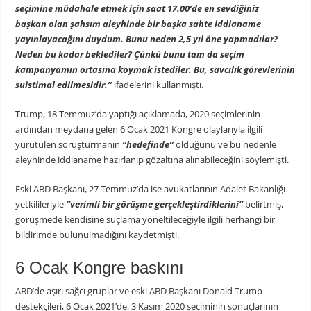
seçimine müdahale etmek için saat 17.00’de en sevdiğiniz
başkan olan şahsım aleyhinde bir başka sahte iddianame
yayınlayacağını duydum. Bunu neden 2,5 yıl öne yapmadılar?
Neden bu kadar beklediler? Çünkü bunu tam da seçim
kampanyamın ortasına koymak istediler. Bu, savcılık görevlerinin
suistimal edilmesidir.”
ifadelerini kullanmıştı.
Trump, 18 Temmuz’da yaptığı açıklamada, 2020 seçimlerinin
ardından meydana gelen 6 Ocak 2021 Kongre olaylarıyla ilgili
yürütülen soruşturmanın
“hedefinde”
olduğunu ve bu nedenle
aleyhinde iddianame hazırlanıp gözaltına alınabileceğini söylemişti.
Eski ABD Başkanı, 27 Temmuz’da ise avukatlarının Adalet Bakanlığı
yetkilileriyle
“verimli bir görüşme gerçekleştirdiklerini”
belirtmiş,
görüşmede kendisine suçlama yöneltileceğiyle ilgili herhangi bir
bildirimde bulunulmadığını kaydetmişti.
6 Ocak Kongre baskını
ABD’de aşırı sağcı gruplar ve eski ABD Başkanı Donald Trump
destekçileri, 6 Ocak 2021’de, 3 Kasım 2020 seçiminin sonuçlarının