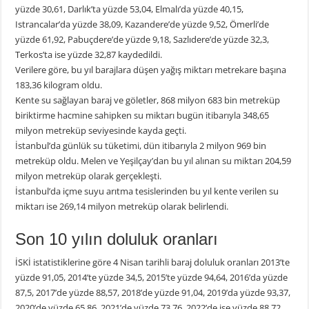
yüzde 30,61, Darlık’ta yüzde 53,04, Elmalı’da yüzde 40,15,
Istrancalar’da yüzde 38,09, Kazandere’de yüzde 9,52, Ömerli’de
yüzde 61,92, Pabuçdere’de yüzde 9,18, Sazlıdere’de yüzde 32,3,
Terkos’ta ise yüzde 32,87 kaydedildi.
Verilere göre, bu yıl barajlara düşen yağış miktarı metrekare başına
183,36 kilogram oldu.
Kente su sağlayan baraj ve göletler, 868 milyon 683 bin metreküp
biriktirme hacmine sahipken su miktarı bugün itibarıyla 348,65
milyon metreküp seviyesinde kayda geçti.
İstanbul’da günlük su tüketimi, dün itibarıyla 2 milyon 969 bin
metreküp oldu. Melen ve Yeşilçay’dan bu yıl alınan su miktarı 204,59
milyon metreküp olarak gerçekleşti.
İstanbul’da içme suyu arıtma tesislerinden bu yıl kente verilen su
miktarı ise 269,14 milyon metreküp olarak belirlendi.
Son 10 yılın doluluk oranları
İSKİ istatistiklerine göre 4 Nisan tarihli baraj doluluk oranları 2013’te
yüzde 91,05, 2014’te yüzde 34,5, 2015’te yüzde 94,64, 2016’da yüzde
87,5, 2017’de yüzde 88,57, 2018’de yüzde 91,04, 2019’da yüzde 93,37,
2020’de yüzde 65,86, 2021’de yüzde 73,76, 2022’de ise yüzde 88,72