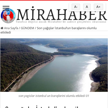
A-
A
A+
Ana Sayfa
/
GÜNDEM
/
Son yağışlar İstanbul’un barajlarını olumlu
etkiledi
son yagislar istanbul un barajlarini olumlu etkiledi 01