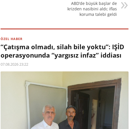
ABD’de büyük başlar de
krizden nasibini aldı; iflas
koruma talebi geldi
ÖZEL HABER
“Çatışma olmadı, silah bile yoktu”: IŞİD
operasyonunda “yargısız infaz” iddiası
07.08.2026 23:22