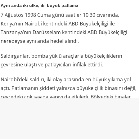
Aynı anda iki ülke, iki büyük patlama
7 Ağustos 1998 Cuma günü saatler 10.30 civarında,
Kenya’nın Nairobi kentindeki ABD Büyükelçiliği ile
Tanzanya’nın Darüsselam kentindeki ABD Büyükelçiliği
neredeyse aynı anda hedef alındı.
Saldırganlar, bomba yüklü araçlarla büyükelçiliklerin
çevresine ulaştı ve patlayıcıları infilak ettirdi.
Nairobi’deki saldırı, iki olay arasında en büyük yıkıma yol
açtı. Patlamanın şiddeti yalnızca büyükelçilik binasını değil,
çevredeki çok sayıda yapıyı da etkiledi. Bölgedeki binalar
ağır hasar gördü, sokaklar enkazla doldu.
Saldırıda çoğunluğu Kenyalılar olmak üzere yaklaşık 213
kişi hayatını kaybetti, binlerce kişi yaralandı. Ölenler
arasında büyükelçilik çalışanları ve güvenlik görevlileri