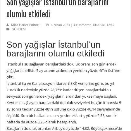
Son yağışlar İstanbul’un barajlarını
olumlu etkiledi
Mira Haber Editörü
4 Nisan 2023 | 13 Ramazan 1444 Salı 12:47
GÜNDEM
Son yağışlar İstanbul'un
barajlarını olumlu etkiledi
İstanbul’a su sağlayan barajlardaki doluluk oranı, son günlerdeki
yağışlarla birlikte 5 ay aranın ardından yeniden yüzde 40’ın üstüne
çıktı.
İstanbul Su ve Kanalizasyon İdaresi (İSKİ) verilerine göre, bu yıl
kuraklık nedeniyle yüzde 28,75’e kadar düşen barajlardaki su
seviyesi, son günlerdeki yağışların ardından yükselmeye başladı.
Kente su sağlayan barajlardaki doluluk seviyeleri bugün itibarıyla 5
ay sonra tekrar yüzde 40’ın üstüne çıkıp yüzde 40,14 seviyelerinde
ölçüldü. Son bir haftada su seviyesindeki artış yüzde 2,53, son iki
haftada da yüzde 3,25 olarak hesaplandı.
Barajların doluluk oranları Alibey’de yüzde 14,82, Büyükçekmece’de