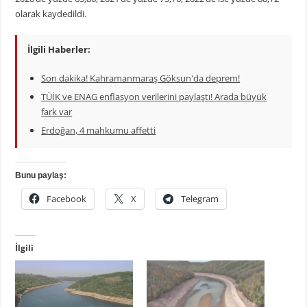
olarak kaydedildi.
İlgili Haberler:
Son dakika! Kahramanmaraş Göksun'da deprem!
TÜİK ve ENAG enflasyon verilerini paylaştı! Arada büyük
fark var
Erdoğan, 4 mahkumu affetti
Bunu paylaş:
Facebook
X
Telegram
İlgili