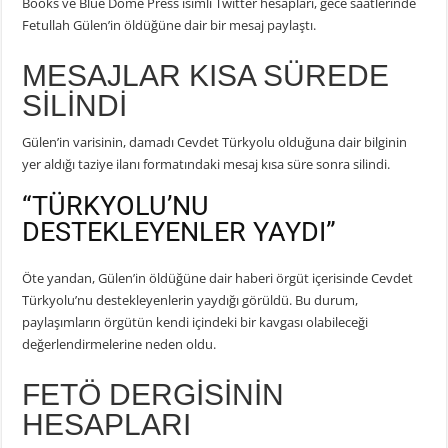
Books ve Blue Dome Press isimli Twitter hesapları, gece saatlerinde
Fetullah Gülen’in öldüğüne dair bir mesaj paylaştı.
MESAJLAR KISA SÜREDE
SİLİNDİ
Gülen’in varisinin, damadı Cevdet Türkyolu olduğuna dair bilginin
yer aldığı taziye ilanı formatındaki mesaj kısa süre sonra silindi.
“TÜRKYOLU’NU
DESTEKLEYENLER YAYDI”
Öte yandan, Gülen’in öldüğüne dair haberi örgüt içerisinde Cevdet
Türkyolu’nu destekleyenlerin yaydığı görüldü. Bu durum,
paylaşımların örgütün kendi içindeki bir kavgası olabileceği
değerlendirmelerine neden oldu.
FETÖ DERGİSİNİN
HESAPLARI