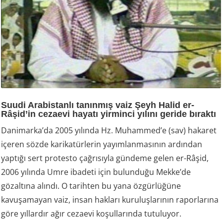
Suudi Arabistanlı tanınmış vaiz Şeyh Halid er-
Râşid’in cezaevi hayatı yirminci yılını geride bıraktı
Danimarka’da 2005 yılında Hz. Muhammed’e (sav) hakaret
içeren sözde karikatürlerin yayımlanmasının ardından
yaptığı sert protesto çağrısıyla gündeme gelen er-Râşid,
2006 yılında Umre ibadeti için bulunduğu Mekke’de
gözaltına alındı. O tarihten bu yana özgürlüğüne
kavuşamayan vaiz, insan hakları kuruluşlarının raporlarına
göre yıllardır ağır cezaevi koşullarında tutuluyor.