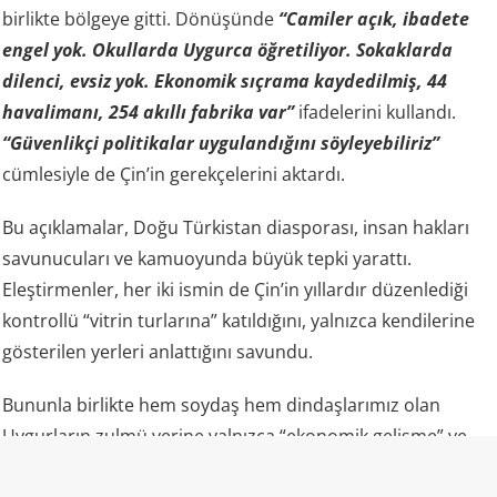
birlikte bölgeye gitti. Dönüşünde
“Camiler açık, ibadete
engel yok. Okullarda Uygurca öğretiliyor. Sokaklarda
dilenci, evsiz yok. Ekonomik sıçrama kaydedilmiş, 44
havalimanı, 254 akıllı fabrika var”
ifadelerini kullandı.
“Güvenlikçi politikalar uygulandığını söyleyebiliriz”
cümlesiyle de Çin’in gerekçelerini aktardı.
Bu açıklamalar, Doğu Türkistan diasporası, insan hakları
savunucuları ve kamuoyunda büyük tepki yarattı.
Eleştirmenler, her iki ismin de Çin’in yıllardır düzenlediği
kontrollü “vitrin turlarına” katıldığını, yalnızca kendilerine
gösterilen yerleri anlattığını savundu.
Bununla birlikte hem soydaş hem dindaşlarımız olan
Uygurların zulmü yerine yalnızca “ekonomik gelişme” ve
“fabrikalar” gündemde oldu.