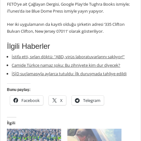
FETÖ’ye ait Çağlayan Dergisi, Google Play’de Tughra Books ismiyle;
iTunes’da ise Blue Dome Press ismiyle yayın yapıyor.
Her iki uygulamanın da kayıtlı olduğu şirketin adresi ‘335 Clifton
Bulvarı Clifton, New Jersey 07011’ olarak gösteriliyor.
İlgili Haberler
İstifa etti, sırları döktü: "ABD, virüs laboratuvarlarını saklıyor!"
Camide Türkçe namaz şoku: Bu zihniyete kim dur diyecek?
İŞİD suçlamasıyla aylarca tutuldu: İlk duruşmada tahliye edildi
Bunu paylaş:
Facebook
X
Telegram
İlgili