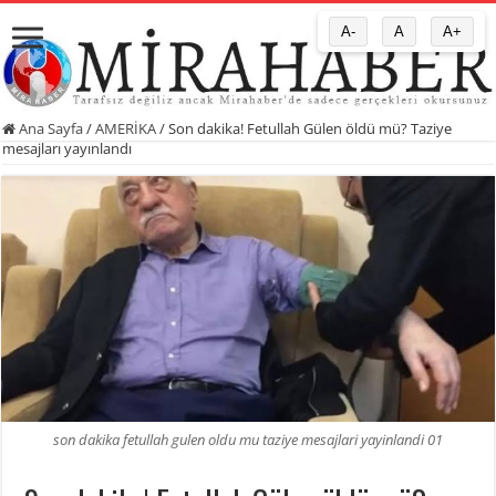
A-
A
A+
Ana Sayfa
/
AMERİKA
/
Son dakika! Fetullah Gülen öldü mü? Taziye
mesajları yayınlandı
son dakika fetullah gulen oldu mu taziye mesajlari yayinlandi 01