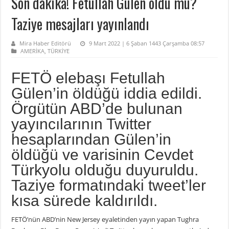
Son dakika! Fetullah Gülen öldü mü?
Taziye mesajları yayınlandı
Mira Haber Editörü
9 Mart 2022 | 6 Şaban 1443 Çarşamba 08:57
AMERİKA
,
TÜRKİYE
FETÖ elebaşı Fetullah
Gülen’in öldüğü iddia edildi.
Örgütün ABD’de bulunan
yayıncılarının Twitter
hesaplarından Gülen’in
öldüğü ve varisinin Cevdet
Türkyolu olduğu duyuruldu.
Taziye formatındaki tweet’ler
kısa sürede kaldırıldı.
FETÖ’nün ABD’nin New Jersey eyaletinden yayın yapan Tughra