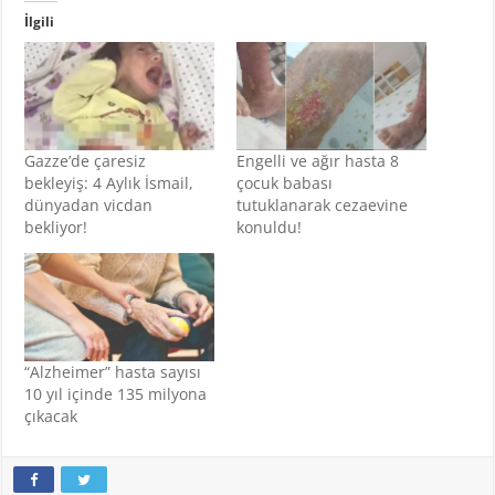
İlgili
Gazze’de çaresiz
Engelli ve ağır hasta 8
bekleyiş: 4 Aylık İsmail,
çocuk babası
dünyadan vicdan
tutuklanarak cezaevine
bekliyor!
konuldu!
“Alzheimer” hasta sayısı
10 yıl içinde 135 milyona
çıkacak