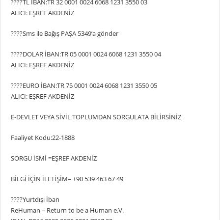
????️TL İBAN:TR 32 0001 0024 6068 1231 3550 03
ALICI: EŞREF AKDENİZ
????️Sms ile Bağış PAŞA 5349’a gönder
????️DOLAR İBAN:TR 05 0001 0024 6068 1231 3550 04
ALICI: EŞREF AKDENİZ
????️EURO İBAN:TR 75 0001 0024 6068 1231 3550 05
ALICI: EŞREF AKDENİZ
E-DEVLET VEYA SİVİL TOPLUMDAN SORGULATA BİLİRSİNİZ
Faaliyet Kodu:22-1888
SORGU İSMİ =EŞREF AKDENİZ
BİLGİ İÇİN İLETİŞİM= +90 539 463 67 49
????️Yurtdışı İban
ReHuman – Return to be a Human e.V.