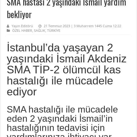
SMA hastası 2 yaşındaki İsmail yardım
bekliyor
Yayın Editörü
21 Temmuz 2023 | 3 Muharrem 1445 Cuma 12:22
ÖZEL HABER
,
SAĞLIK
,
TÜRKİYE
İstanbul’da yaşayan 2
yaşındaki İsmail Akdeniz
SMA TİP-2 ölümcül kas
hastalığı ile mücadele
ediyor
SMA hastalığı ile mücadele
eden 2 yaşındaki İsmail’in
hastalığının tedavisi için
yardımlarınıza ihtiyacı var.