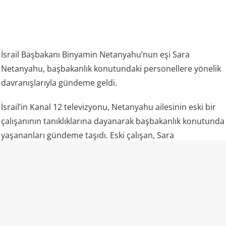
İsrail Başbakanı Binyamin Netanyahu’nun eşi Sara
Netanyahu, başbakanlık konutundaki personellere yönelik
davranışlarıyla gündeme geldi.
İsrail’in Kanal 12 televizyonu, Netanyahu ailesinin eski bir
çalışanının tanıklıklarına dayanarak başbakanlık konutunda
yaşananları gündeme taşıdı. Eski çalışan, Sara
Netanyahu’nun personele fiziksel müdahalede
bulunduğunu, onları aşağıladığını ve yabancı işçiler ile
Mizrahi Yahudilere karşı ayrımcı tutum sergilediğini anlattı.
Çalışanın aktardığına göre Sara Netanyahu, temizlikten
memnun kalmadığı zamanlarda personele müdahale