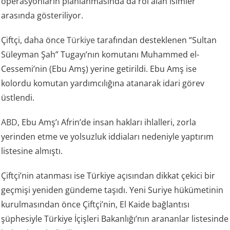
operasyonların planlanmasında da rol alan isimler
arasında gösteriliyor.
Çiftçi, daha önce
Türkiye
tarafından desteklenen “Sultan
Süleyman Şah” Tugayı’nın komutanı Muhammed el-
Cessemi’nin (Ebu Amş) yerine getirildi. Ebu Amş ise
kolordu komutan yardımcılığına atanarak idari görev
üstlendi.
ABD
, Ebu Amş’ı Afrin’de insan hakları ihlalleri, zorla
yerinden etme ve yolsuzluk iddiaları nedeniyle yaptırım
listesine almıştı.
Çiftçi’nin atanması ise Türkiye açısından dikkat çekici bir
geçmişi yeniden gündeme taşıdı. Yeni Suriye hükümetinin
kurulmasından önce Çiftçi’nin, El Kaide bağlantısı
şüphesiyle Türkiye İçişleri Bakanlığı’nın arananlar listesinde