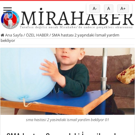
A-
A
A+
Ana Sayfa
/
ÖZEL HABER
/
SMA hastası 2 yaşındaki İsmail yardım
bekliyor
sma hastasi 2 yasindaki ismail yardim bekliyor 01